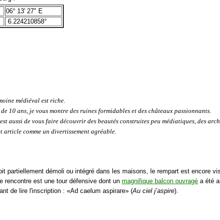
06° 13' 27" E
6.224210858°
moine médiéval est riche.
 de 10 ans, je vous montre des ruines formidables et des châteaux passionnants.
est aussi de vous faire découvrir des beautés construites peu médiatiques, des arch
t article comme un divertissement agréable.
soit partiellement démoli ou intégré dans les maisons, le rempart est encore vis
e rencontre est une tour défensive dont un
magnifique balcon ouvragé
a été a
ant de lire l'inscription : «Ad caelum aspirare» (
Au ciel j’aspire
).