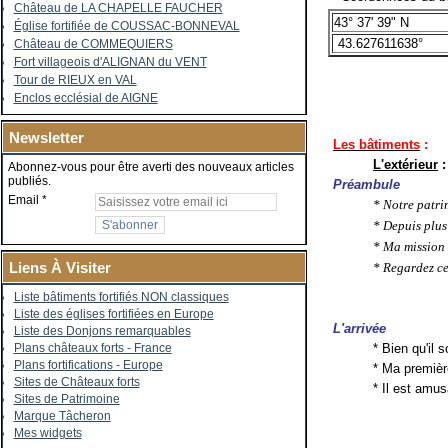
Château de LA CHAPELLE FAUCHER
43° 37' 39" N
Église fortifiée de COUSSAC-BONNEVAL
43.627611638°
Château de COMMEQUIERS
Fort villageois d'ALIGNAN du VENT
Tour de RIEUX en VAL
Enclos ecclésial de AIGNE
Newsletter
Les bâtiments
:
L'extérieur
:
Abonnez-vous pour être averti des nouveaux articles
publiés.
Préambule
Email
* Notre patri
* Depuis plus
* Ma mission 
Liens À Visiter
* Regardez ce
Liste bâtiments fortifiés NON classiques
Liste des églises fortifiées en Europe
L'arrivée
Liste des Donjons remarquables
* Bien qu'il 
Plans châteaux forts - France
Plans fortifications - Europe
* Ma premièr
Sites de Châteaux forts
* Il est amus
Sites de Patrimoine
Marque Tâcheron
Mes widgets