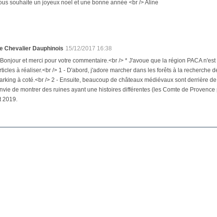
vous souhaite un joyeux noel et une bonne année <br /> Aline
e Chevalier Dauphinois
15/12/2017 16:38
 Bonjour et merci pour votre commentaire.<br /> * J'avoue que la région PACA n'est 
rticles à réaliser.<br /> 1 - D'abord, j'adore marcher dans les forêts à la recherche
arking à coté.<br /> 2 - Ensuite, beaucoup de châteaux médiévaux sont derrière de h
nvie de montrer des ruines ayant une histoires différentes (les Comte de Provenc
t 2019.