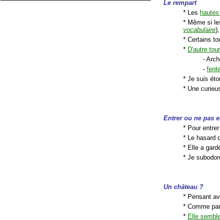
Le rempart
* Les
hautes
* Même si le
vocabulaire
)
* Certains to
*
D'autre tou
- Arch
-
fente
* Je suis éto
* Une curieu
Entrer ou ne pas en
* Pour entrer
* Le hasard
* Elle a gar
* Je subodor
Un château ?
* Pensant avo
* Comme par
*
Elle semble