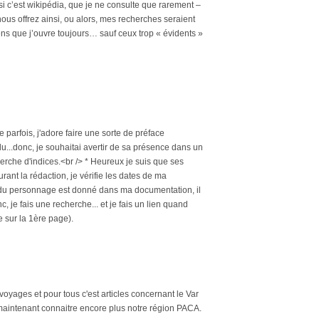
 c’est wikipédia, que je ne consulte que rarement –
ous offrez ainsi, ou alors, mes recherches seraient
ens que j’ouvre toujours… sauf ceux trop « évidents »
 parfois, j'adore faire une sorte de préface
du...donc, je souhaitai avertir de sa présence dans un
herche d'indices.<br /> * Heureux je suis que ses
rant la rédaction, je vérifie les dates de ma
m du personnage est donné dans ma documentation, il
nc, je fais une recherche... et je fais un lien quand
e sur la 1ère page).
yages et pour tous c'est articles concernant le Var
 maintenant connaitre encore plus notre région PACA.