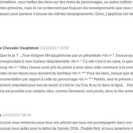
ormations, vous mettez des liens sur des noms de personnages, ou autres (même si
 mes grimoires, mais ils ne contiennent pas toujours les renseignements que vous n
dieuses pour parvenir à trouver les mêmes renseignements ! Donc, j’apprécie ces li
e Chevalier Dauphinois
15/12/2017 16:58
 Que lis je ?....J'ose éloigner MA dauphinoise par un préambule !<br /> * J'avoue que
orrespondant à mon humeur rédactionnelle.<br /> * Ce site n'est ni en ruine, ni per
ourg.<br /> * Mais j'avoue avoir pris du plaisir à errer dans cette commune à la rec
entes et ses traces vous donnent du bonheur.<br /> *** Pour les liens, j'avoue que du
ocumentation par rapport à cette du personnage.<br /> *** Parfois, seul le préno
st donc important pour moi de savoir si c'est le I ou II ou III ou IV dans la ligné.... Do
ela est possible (car certains sites, comme Geneanet, sont privés, donc le lien arriv
e
13/12/2017 06:19
ot pour vous remerciez pour tous vos articles qui nous ont accompagnés dans nos vo
ucoup nous aidés pour le début de l'année 2018. J'habite Biot, et nous aimerions