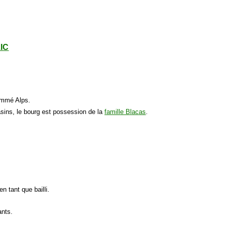
LIC
nommé Alps.
sins, le bourg est possession de la
famille Blacas
.
 tant que bailli.
nts.