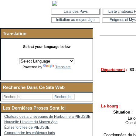
Liste des Pays
Liste
châteaux F
Initiation au moyen âge
Enigmes et Mys
Translation
Select your language below
Powered by
Translate
Département
:
83 
Recherche Dans Ce Site Web
Le bourg
:
Les Dernières Proses Sont Ici
Situation
:
Château des archevêques de Narbonne à PIEUSSE
La co
Nouvelle Histoire du Moyen Âge
Ouest
Église fortifiée de PIEUSSE
Comprendre les châteaux forts
Coordonnées du bo