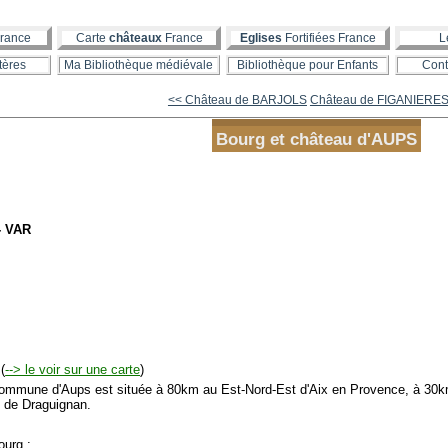
rance
Carte
châteaux
France
Eglises
Fortifiées France
L
tères
Ma Bibliothèque médiévale
Bibliothèque pour Enfants
Cont
<< Château de BARJOLS
Château de FIGANIERES
Bourg et château d'AUPS
- VAR
(
--> le voir sur une carte
)
mmune d'Aups est située à 80km au Est-Nord-Est d'Aix en Provence, à 30km
 de Draguignan.
urg :