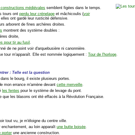
 constructions médiévales
semblent figées dans le temps.
s tours ont
perdu leur crénelage
et mâchicoulis (
voir
, elles ont gardé leur rusticité défensive.
urs arborent de fines archères droites.
rs
montrent des système doubles :
ères droite,
s pour tir au fusil
.
nné de ne point voir d'arquebusière ni canonnière.
se tour m'apparaît. Elle est nommée logiquement :
Tour de l'horloge
.
trer : Telle est la question
 dans le bourg, il existe plusieurs portes.
 de mon errance m'amène devant
cette merveille
.
dé
les fentes
pour le système de levage du pont.
e que les blasons ont été effacés à la Révolution Française.
ir tout vu, je m'éloigne du centre ville.
 enchantement, au loin apparaît
une butte boisée
.
 porter
une ancienne construction.