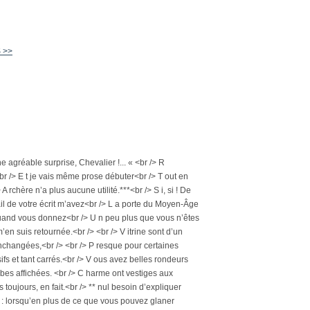
 >>
e agréable surprise, Chevalier !... « <br /> R
<br /> E t je vais même prose débuter<br /> T out en
A rchère n’a plus aucune utilité.***<br /> S i, si ! De
ail de votre écrit m’avez<br /> L a porte du Moyen-Âge
rs quand vous donnez<br /> U n peu plus que vous n’êtes
’en suis retournée.<br /> <br /> V itrine sont d’un
 inchangées,<br /> <br /> P resque pour certaines
fs et tant carrés.<br /> V ous avez belles rondeurs
bes affichées. <br /> C harme ont vestiges aux
 toujours, en fait.<br /> ** nul besoin d’expliquer
ire : lorsqu’en plus de ce que vous pouvez glaner