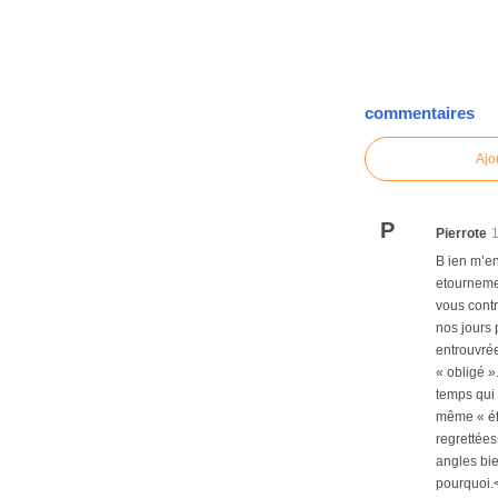
commentaires
Ajo
P
Pierrote
B ien m’en
etournemen
vous contra
nos jours 
entrouvrée
« obligé »
temps qui 
même « étê
regrettées
angles bie
pourquoi.<