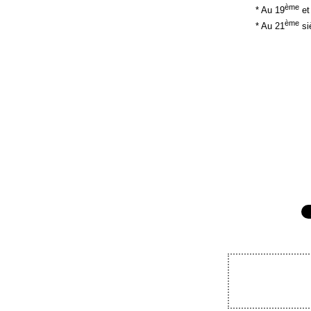
ème
* Au 19
et
ème
* Au 21
siè