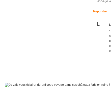
<br /> je 
Répondre
L
L
*
a
p
e
e