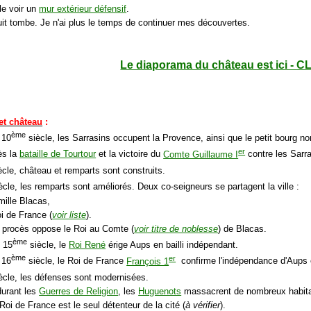
le voir un
mur extérieur défensif
.
nuit tombe. Je n'ai plus le temps de continuer mes découvertes.
Le diaporama du château est ici - C
et château
:
ème
 10
siècle, les Sarrasins occupent la Provence, ainsi que le petit bourg 
er
ès la
bataille de Tourtour
et la victoire du
Comte Guillaume I
contre les Sarra
cle, château et remparts sont construits.
ècle, les remparts sont améliorés. Deux co-seigneurs se partagent la ville :
mille Blacas,
oi de France (
voir liste
).
 procès oppose le Roi au Comte (
voir titre de noblesse
) de Blacas.
ème
u 15
siècle, le
Roi René
érige Aups en bailli indépendant.
ème
er
 16
siècle, le Roi de France
François 1
confirme l'indépendance d'Aups en
ècle, les défenses sont modernisées.
durant les
Guerres de Religion
, les
Huguenots
massacrent de nombreux habita
Roi de France est le seul détenteur de la cité (
à vérifier
).