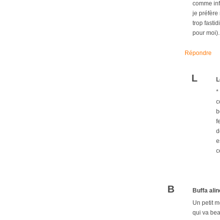
comme inf
je préfère
trop fasti
pour moi).
Répondre
L
L
*
c
b
f
d
e
c
B
Buffa alin
Un petit m
qui va bea