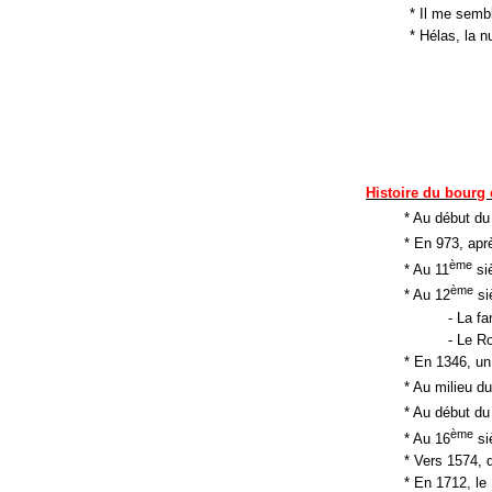
* Il me semb
* Hélas, la 
Histoire du bourg 
* Au début du
* En 973, apr
ème
* Au 11
siè
ème
* Au 12
si
- La fa
- Le R
* En 1346, un
* Au milieu d
* Au début du
ème
* Au 16
si
* Vers 1574, 
* En 1712, le 