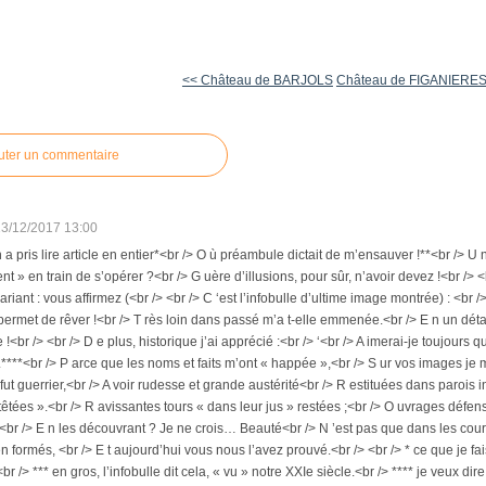
<< Château de BARJOLS
Château de FIGANIERES
uter un commentaire
13/12/2017 13:00
 a pris lire article en entier*<br /> O ù préambule dictait de m’ensauver !**<br /> U n
t » en train de s’opérer ?<br /> G uère d’illusions, pour sûr, n’avoir devez !<br /> 
riant : vous affirmez (<br /> <br /> C ‘est l’infobulle d’ultime image montrée) : <br /> 
permet de rêver !<br /> T rès loin dans passé m’a t-elle emmenée.<br /> E n un dét
 !<br /> <br /> D e plus, historique j’ai apprécié :<br /> ‘<br /> A imerai-je toujou
.****<br /> P arce que les noms et faits m’ont « happée »,<br /> S ur vos images je m
fut guerrier,<br /> A voir rudesse et grande austérité<br /> R estituées dans parois
tées ».<br /> R avissantes tours « dans leur jus » restées ;<br /> O uvrages défensi
<br /> E n les découvrant ? Je ne crois… Beauté<br /> N ’est pas que dans les cour
n formés, <br /> E t aujourd’hui vous nous l’avez prouvé.<br /> <br /> * ce que je fais
br /> *** en gros, l’infobulle dit cela, « vu » notre XXIe siècle.<br /> **** je veux d