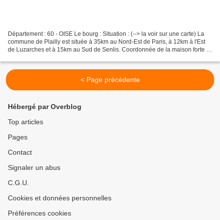
Département : 60 - OISE Le bourg : Situation : (--> la voir sur une carte) La
commune de Plailly est située à 35km au Nord-Est de Paris, à 12km à l'Est
de Luzarches et à 15km au Sud de Senlis. Coordonnée de la maison forte :
49° 05′ 33″ N 02° 34′ 41″...
< Page précédente
Hébergé par Overblog
Top articles
Pages
Contact
Signaler un abus
C.G.U.
Cookies et données personnelles
Préférences cookies