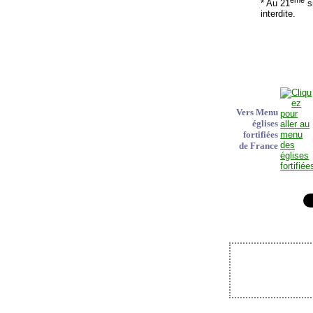
* Au 21
si
interdite.
Vers Menu
églises
fortifiées
de France