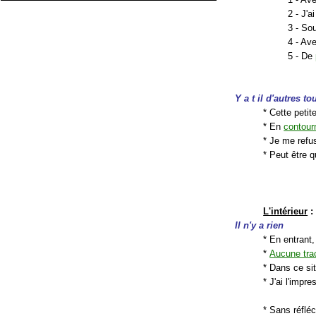
2 - J'a
3 - Sou
4 - Av
5 - De
Y a t il d'autres to
* Cette petit
* En
contour
* Je me refu
* Peut être 
L'intérieur
:
Il n'y a rien
* En entrant,
*
Aucune tra
* Dans ce si
* J'ai l'impr
* Sans réfléch