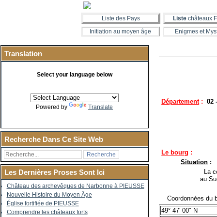
Liste des Pays
Liste
châteaux F
Initiation au moyen âge
Enigmes et Mys
Translation
Select your language below
Département
:
02 
Powered by
Translate
Recherche Dans Ce Site Web
Le bourg
:
Situation
:
La co
Les Dernières Proses Sont Ici
au Su
Château des archevêques de Narbonne à PIEUSSE
Nouvelle Histoire du Moyen Âge
Coordonnées du b
Église fortifiée de PIEUSSE
49° 47′ 00″ N
Comprendre les châteaux forts