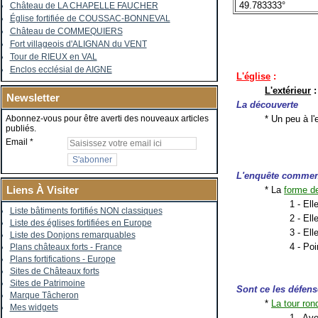
49.783333°
Château de LA CHAPELLE FAUCHER
Église fortifiée de COUSSAC-BONNEVAL
Château de COMMEQUIERS
Fort villageois d'ALIGNAN du VENT
Tour de RIEUX en VAL
Enclos ecclésial de AIGNE
L'église
:
L'extérieur
:
Newsletter
La découverte
* Un peu à l'
Abonnez-vous pour être averti des nouveaux articles
publiés.
Email
L'enquête comme
Liens À Visiter
* La
forme de
1 - El
Liste bâtiments fortifiés NON classiques
2 - El
Liste des églises fortifiées en Europe
3 - Ell
Liste des Donjons remarquables
4 - Po
Plans châteaux forts - France
Plans fortifications - Europe
Sites de Châteaux forts
Sites de Patrimoine
Sont ce les défens
Marque Tâcheron
*
La tour ron
Mes widgets
1 - Av