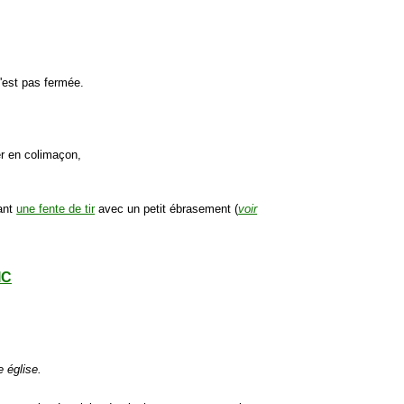
'est pas fermée.
er en colimaçon,
rant
une fente de tir
avec un petit ébrasement (
voir
IC
e église.