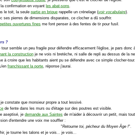
i la confirmation en voyant
les abat-sons
.
s le toit, la seule
partie en brique
rappelle un crénelage (
voir vocabulaire
).
ec ses pierres de dimensions disparates, ce clocher a dû souffrir.
petites ouvertures fines
me font penser à des fentes de tir pour fusil.
urs ?
e tour semble un peu fragile pour défendre efficacement l'église, je pars donc
nant la construction
je ne vois ni bretèche, ni salle de repli au dessus de la ne
se à croire que les habitants aient pu se défendre avec ce simple clocher-tour
qu'en
franchissant la porte
, réponse j'aurai.
 je constate que monsieur propre a tout lessivé.
ce
de fente dans les murs ou d'étage sur des poutres est visible.
te aseptisé, je
demande aux Saintes
de m'aider à découvrir un petit, mais tout 
ession d'entendre une voix me souffler :
"
Retourne toi, pécheur du Moyen Âge !
".
ir, je tourne les talons et je vois... je vois...