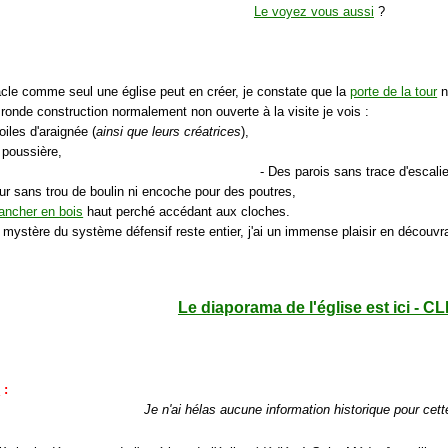
Le voyez vous aussi
?
acle comme seul une église peut en créer, je constate que la
porte de la tour
n
 ronde construction normalement non ouverte à la visite je vois :
oiles d'araignée (
ainsi que leurs créatrices
),
 poussière,
- Des parois sans trace d'escali
ur sans trou de boulin ni encoche pour des poutres,
lancher en bois
haut perché accédant aux cloches.
e mystère du système défensif reste entier, j'ai un immense plaisir en découv
Le diaporama de l'église est ici - CL
e
:
Je n'ai hélas aucune information historique pour cett