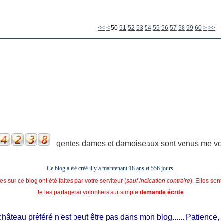
10
20
30
40
<<
<
50
51
52
53
54
55
56
57
58
59
60
>
>>
gentes dames et damoiseaux sont venus me voir
Ce blog a été créé il y a maintenant 18 ans et
556 jours.
s sur ce blog ont été faites par votre serviteur (
sauf indication contraire
). Elles so
Je les partagerai volontiers sur simple
demande écrite
.
eau préféré n'est peut être pas dans mon blog...... Patience, il est