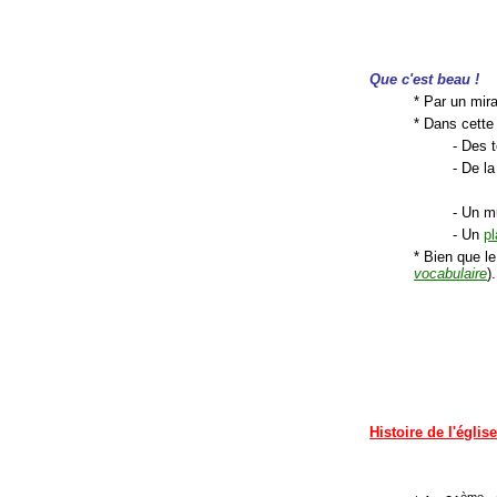
Que c'est beau !
* Par un mir
* Dans cette
- Des t
- De la
- Un m
- Un
p
* Bien que l
vocabulaire
).
Histoire de l'églis
ème