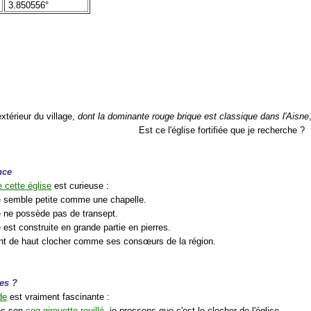
3.850556°
extérieur du village,
dont la dominante rouge brique est classique dans l'Aisne
Est ce l'église fortifiée que je recherche ?
nce
 cette église
est curieuse :
le semble petite comme une chapelle.
le ne possède pas de transept.
e est construite en grande partie en pierres.
int de haut clocher comme ses consœurs de la région.
es ?
de
est vraiment fascinante :
ec son
coq-girouette rouillé
, je pressens que c'est le clocher de l'église.