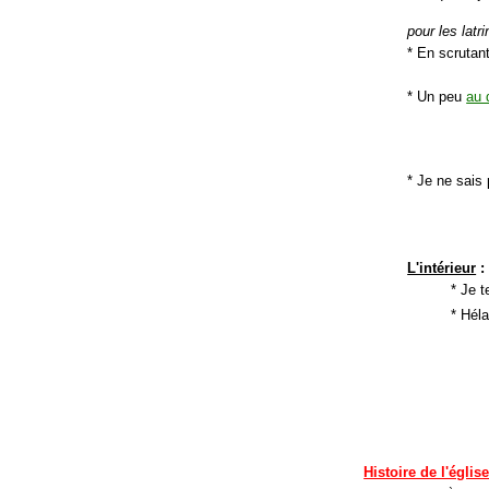
pour les latr
* En scrutan
* Un peu
au 
* Je ne sais
L'intérieur
:
* Je 
* Hél
Histoire de l'églis