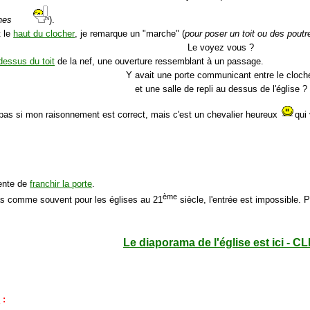
ines
).
t le
haut du clocher
, je remarque un "marche" (
pour poser un toit ou des poutr
Le voyez vous ?
dessus du toit
de la nef, une ouverture ressemblant à un passage.
Y avait une porte communicant entre le cloch
et une salle de repli au dessus de l'église ?
 pas si mon raisonnement est correct, mais c'est un chevalier heureux
qui 
tente de
franchir la porte
.
ème
as comme souvent pour les églises au 21
siècle, l'entrée est impossible. 
Le diaporama de l'église est ici - CL
e
: