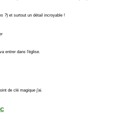
es ?
) et surtout un détail incroyable !
er
va entrer dans l'église.
P
oint de clé magique j'ai.
IC