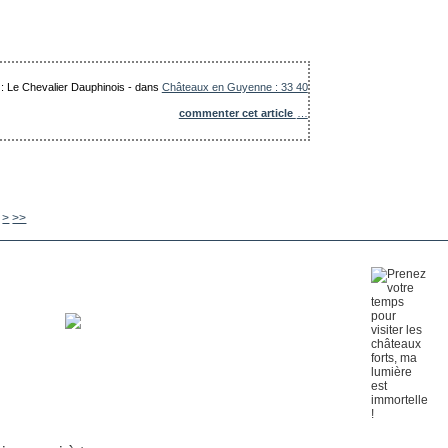
 : Le Chevalier Dauphinois
-
dans
Châteaux en Guyenne : 33 40
commenter cet article
…
120
130
>
>>