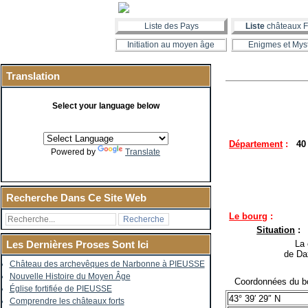
Liste des Pays
Liste
châteaux F
Initiation au moyen âge
Enigmes et Mys
Translation
Select your language below
Département
:
40
Powered by
Translate
Recherche Dans Ce Site Web
Le bourg
:
Situation
:
La co
Les Dernières Proses Sont Ici
de Da
Château des archevêques de Narbonne à PIEUSSE
Nouvelle Histoire du Moyen Âge
Coordonnées du bo
Église fortifiée de PIEUSSE
43° 39′ 29″ N
Comprendre les châteaux forts