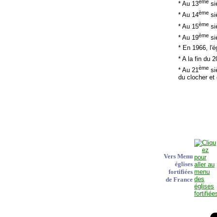
ème
* Au 13
si
ème
* Au 14
siè
ème
* Au 15
si
ème
* Au 19
si
* En 1966, l'
* A la fin du 2
ème
* Au 21
siè
du clocher et d
Vers Menu
églises
fortifiées
de France