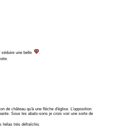
r séduire une belle
.
oite.
on de château qu'à une flèche d'église. L'opposition
nnante. Sous les abats-sons je crois voir une sorte de
s hélas très défraîchis.