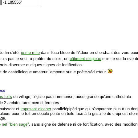
-1.185556°
de fin d'été,
je me mire
dans l'eau bleue de l'Adour en cherchant des vers pou
suis pas le seul, à profiter du soleil, un
bâtiment religieux
m'imite sur la rive dr
 crois discerner quelques signes de fortification.
ct de castellologue amateur l'emporte sur le poète-séducteur.
nce
es toits
du village, l'église parait immense, aussi grande qu'une cathédrale.
e 2 architectures bien différentes :
puissant et
imposant clocher
parallélépipédique qui s'apparente plus à un donj
leurs pour le toit en double pente en tuile face à la grisaille du crépi est éto
age.
 nef "bien sage"
, sans signe de défense ni de fortification, avec des modillon