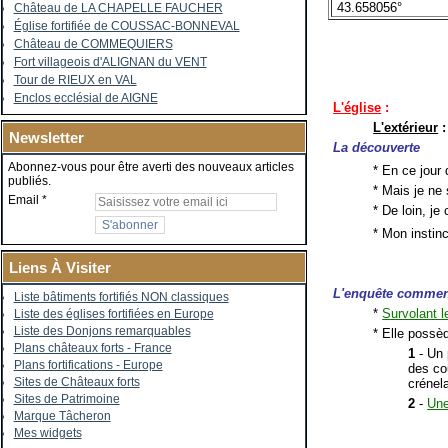
43.658056°
Château de LA CHAPELLE FAUCHER
Église fortifiée de COUSSAC-BONNEVAL
Château de COMMEQUIERS
Fort villageois d'ALIGNAN du VENT
Tour de RIEUX en VAL
Enclos ecclésial de AIGNE
L'église
:
L'extérieur
:
Newsletter
La découverte
Abonnez-vous pour être averti des nouveaux articles
* En ce jour 
publiés.
* Mais je ne 
Email
* De loin, je
* Mon instin
Liens À Visiter
L'enquête comme
Liste bâtiments fortifiés NON classiques
*
Survolant l
Liste des églises fortifiées en Europe
Liste des Donjons remarquables
* Elle possèd
Plans châteaux forts - France
1
- Un 
Plans fortifications - Europe
des cou
Sites de Châteaux forts
crénel
Sites de Patrimoine
2
-
Une
Marque Tâcheron
Mes widgets