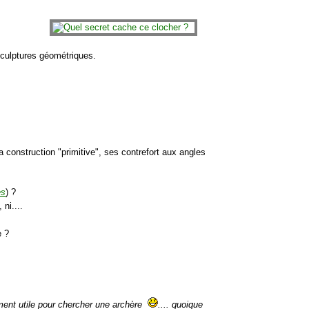
sculptures géométriques.
 construction "primitive", ses contrefort aux angles
es
) ?
 ni....
e ?
ement utile pour chercher une archère
.... quoique