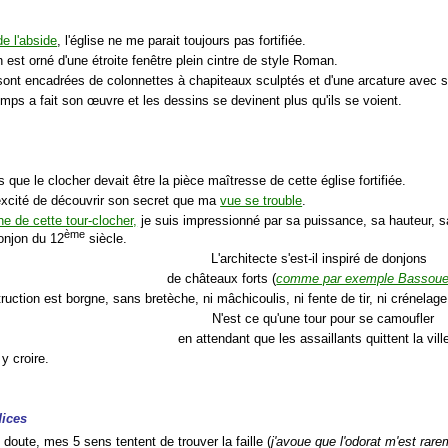
e l'abside
, l'église ne me parait toujours pas fortifiée.
est orné d'une étroite fenêtre plein cintre de style Roman.
sont encadrées de colonnettes à chapiteaux sculptés et d'une arcature avec 
emps a fait son œuvre et les dessins se devinent plus qu'ils se voient.
 que le clocher devait être la pièce maîtresse de cette église fortifiée.
 excité de découvrir son secret que ma
vue se trouble
.
he de cette tour-clocher,
je suis impressionné par sa puissance, sa hauteur, sa
ème
njon du 12
siècle.
L'architecte s'est-il inspiré de donjons
de châteaux forts (
comme par exemple Bassou
ruction est borgne, sans bretèche, ni mâchicoulis, ni fente de tir, ni crénelage,
N'est ce qu'une tour pour se camoufler
en attendant que les assaillants quittent la vill
y croire.
dices
 doute, mes 5 sens tentent de trouver la faille (
j'avoue que l'odorat m'est rar