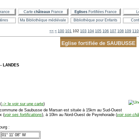
rance
Carte
châteaux
France
Eglises
Fortifiées France
L
tères
Ma Bibliothèque médiévale
Bibliothèque pour Enfants
Cont
<<
<
100
101
102
103
104
105
106
107
108
109
110
Eglise fortifiée de SAUBUSSE
 - LANDES
(
--> le voir sur une carte
)
mmune de Saubusse de Marsan est située à 15km au Sud-Ouest
x (
voir ses fortifications
), à 10lm au Nord-Ouest de Peyrehorade (
voir son ch
urg :
01° 11′ 08″ W