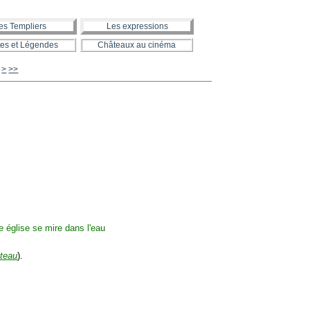
es Templiers
Les expressions
es et Légendes
Châteaux au cinéma
120
130
>
>>
âteau
).