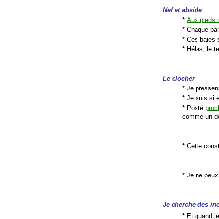
Nef et abside
*
Aux pieds d
* Chaque pan 
* Ces baies 
* Hélas, le t
Le clocher
* Je pressens
* Je suis si
* Posté
proc
comme un do
* Cette const
* Je ne peux 
Je cherche des in
* Et quand je