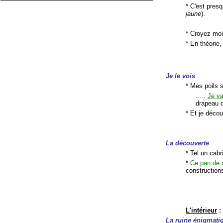
* C'est pres
jaune
).
* Croyez moi
* En théorie,
Je le vois
* Mes poils s
.....
Je va
drapeau 
* Et je déco
La découverte
* Tel un cabr
*
Ce pan de 
construction
L'intérieur
:
La ruine énigmati