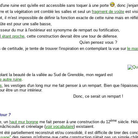
 d'une ruine est qu'elle est accessible sans toquer à une porte
, donc j'enja
re et la végétation ont comblé les salles et seul un
fragment de voûte
est visi
 il m'est impossible de définir la fonction exacte de cette ruine mais en réfl
oûte est pour une salle basse,
isseur du mur à l'extérieur est synonyme de rempart ou fortification,
l étant proche
, cette construction devrait être une tour de défense.
Qu'en pensez vous ?
 de certitude, je tente de trouver l'inspiration en contemplant la vue sur
le mas
lant la beauté de la vallée au Sud de Grenoble, mon regard est
e autre ruine
.
s
, les vestiges d'un long mur me fait penser à un rempart. Bien que l'épaisseu
ur être un mur intérieur.
Donc, ce serait un rempart !
tour ?
ème
le, un
haut mur borgne
me fait penser à une construction du 12
siècle. Héla
mâchicoulis et crénelage (
voir vocabulaire
) existaient.
t été partiellement reconstruit et/ou consolidé, il est difficile de tirer des c
issage"
des pierres m'informe que cette construction n'était pas un simple châ