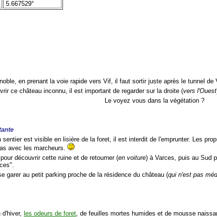
5.667529°
oble, en prenant la voie rapide vers Vif, il faut sortir juste après le tunnel de
rir ce château inconnu, il est important de regarder sur la droite (
vers l'Ouest
Le voyez vous dans la végétation ?
tante
sentier est visible en lisière de la foret, il est interdit de l'emprunter. Les pr
pas avec les marcheurs.
 pour découvrir cette ruine et de retourner (
en voiture
) à Varces, puis au Sud 
ces".
e se garer au petit parking proche de la résidence du château (
qui n'est pas méd
n d'hiver,
les odeurs de foret
, de feuilles mortes humides et de mousse naissa