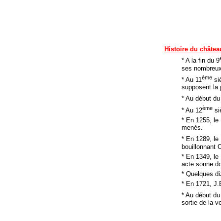
Histoire du châtea
* A la fin du 9
ses nombreux
ème
* Au 11
siè
supposent la 
* Au début du
ème
* Au 12
siè
* En 1255, le
menés.
* En 1289, le
bouillonnant
* En 1349, le
acte sonne dou
* Quelques di
* En 1721, J.B
* Au début du
sortie de la v