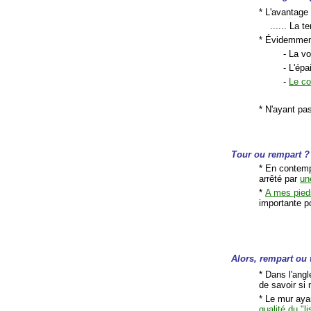
* L'avantage
...... La ter
* Évidemment,
- La v
- L'épa
-
Le co
* N'ayant pas
Tour ou rempart ?
* En contemp
arrêté par
un
*
A mes pied
importante po
Alors, rempart ou 
* Dans l'ang
de savoir si 
* Le mur ayan
qualité du "l