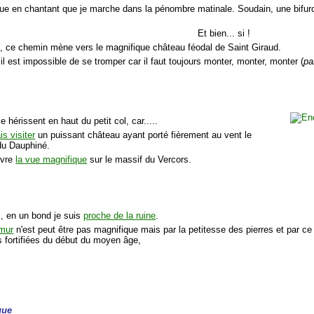
que en chantant que je marche dans la pénombre matinale. Soudain, une bifurc
Et bien... si !
, ce chemin mène vers le magnifique château féodal de Saint Giraud.
 il est impossible de se tromper car il faut toujours monter, monter, monter (
pa
e hérissent en haut du petit col, car.....
is visiter
un puissant château ayant porté fièrement au vent le
du Dauphiné.
uvre
la vue magnifique
sur le massif du Vercors.
i, en un bond je suis
proche de la ruine
.
mur
n'est peut être pas magnifique mais par la petitesse des pierres et par c
s fortifiées du début du moyen âge,
que