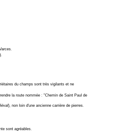
 Varces.
).
opriétaires du champs sont très vigilants et ne
prendre la route nommée : "Chemin de Saint Paul de
iéval
), non loin d'une ancienne carrière de pierres.
nte sont agréables.