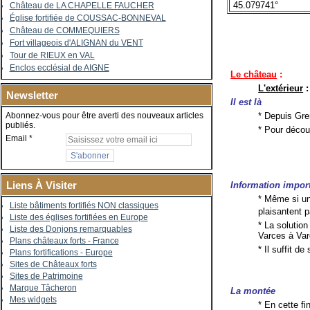
45.079741°
Château de LA CHAPELLE FAUCHER
Église fortifiée de COUSSAC-BONNEVAL
Château de COMMEQUIERS
Fort villageois d'ALIGNAN du VENT
Tour de RIEUX en VAL
Enclos ecclésial de AIGNE
Le château
:
L'extérieur
:
Newsletter
Il est là
* Depuis Gren
Abonnez-vous pour être averti des nouveaux articles
publiés.
* Pour découv
Email
Liens À Visiter
Information impor
* Même si un 
Liste bâtiments fortifiés NON classiques
plaisantent 
Liste des églises fortifiées en Europe
* La solution
Liste des Donjons remarquables
Varces à Var
Plans châteaux forts - France
* Il suffit d
Plans fortifications - Europe
Sites de Châteaux forts
Sites de Patrimoine
Marque Tâcheron
La montée
Mes widgets
* En cette fi