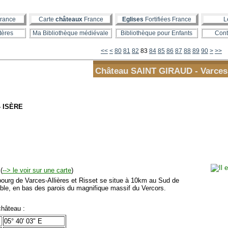
rance
Carte
châteaux
France
Eglises
Fortifiées France
L
tères
Ma Bibliothèque médiévale
Bibliothèque pour Enfants
Cont
10
20
30
40
50
60
70
100
<<
<
80
81
82
83
84
85
86
87
88
89
90
>
>>
Château SAINT GIRAUD - Varces
- ISÈRE
(
--> le voir sur une carte
)
urg de Varces-Allières et Risset se situe à 10km au Sud de
ble, en bas des parois du magnifique massif du Vercors.
hâteau :
05° 40' 03" E