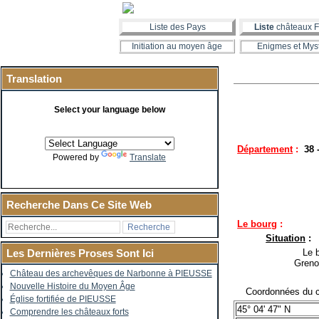
Liste des Pays
Liste
châteaux F
Initiation au moyen âge
Enigmes et Mys
Translation
Select your language below
Département
:
38 
Powered by
Translate
Recherche Dans Ce Site Web
Le bourg
:
Situation
:
Le bo
Les Dernières Proses Sont Ici
Greno
Château des archevêques de Narbonne à PIEUSSE
Nouvelle Histoire du Moyen Âge
Coordonnées du c
Église fortifiée de PIEUSSE
45° 04' 47" N
Comprendre les châteaux forts