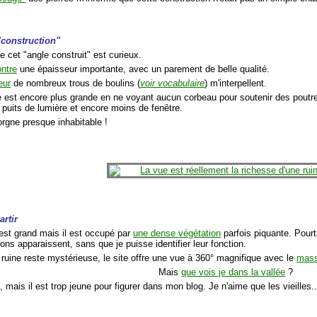
 "construction"
 de cet "angle construit" est curieux.
ntre
une épaisseur importante, avec un parement de belle qualité.
eur
de nombreux trous de boulins (
voir vocabulaire
) m'interpellent.
 est encore plus grande en ne voyant aucun corbeau pour soutenir des poutres, 
 puits de lumière et encore moins de fenêtre.
orgne presque inhabitable !
artir
 est grand mais il est occupé par
une dense végétation
parfois piquante. Pour
ons apparaissent, sans que je puisse identifier leur fonction.
 ruine reste mystérieuse, le site offre une vue à 360° magnifique avec le
mass
Mais
que vois je dans la vallée
?
 mais il est trop jeune pour figurer dans mon blog. Je n'aime que les vieilles...