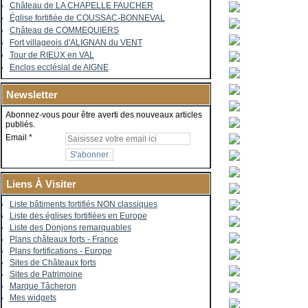
Château de LA CHAPELLE FAUCHER
Église fortifiée de COUSSAC-BONNEVAL
Château de COMMEQUIERS
Fort villageois d'ALIGNAN du VENT
Tour de RIEUX en VAL
Enclos ecclésial de AIGNE
Newsletter
Abonnez-vous pour être averti des nouveaux articles
publiés.
Email
Liens À Visiter
Liste bâtiments fortifiés NON classiques
Liste des églises fortifiées en Europe
Liste des Donjons remarquables
Plans châteaux forts - France
Plans fortifications - Europe
Sites de Châteaux forts
Sites de Patrimoine
Marque Tâcheron
Mes widgets