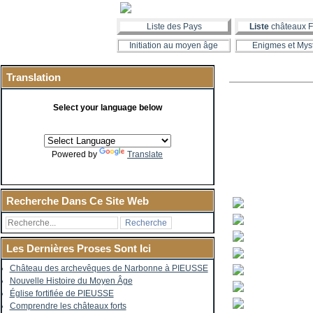
Liste des Pays
Liste
châteaux F
Initiation au moyen âge
Enigmes et Mys
Translation
Select your language below
Powered by
Translate
Recherche Dans Ce Site Web
Les Dernières Proses Sont Ici
Château des archevêques de Narbonne à PIEUSSE
Nouvelle Histoire du Moyen Âge
Église fortifiée de PIEUSSE
Comprendre les châteaux forts