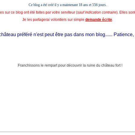
Ce blog a été créé il y a maintenant 18 ans et
556 jours.
s sur ce blog ont été faites par votre serviteur (
sauf indication contraire
). Elles so
Je les partagerai volontiers sur simple
demande écrite
.
âteau préféré n'est peut être pas dans mon blog...... Patience, il e