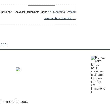
Publié par : Chevalier Dauphinois
-
dans
*-* Diaporama Château
commenter cet article
…
680
690
700
800
900
1000
>
>>
 - merci à tous.