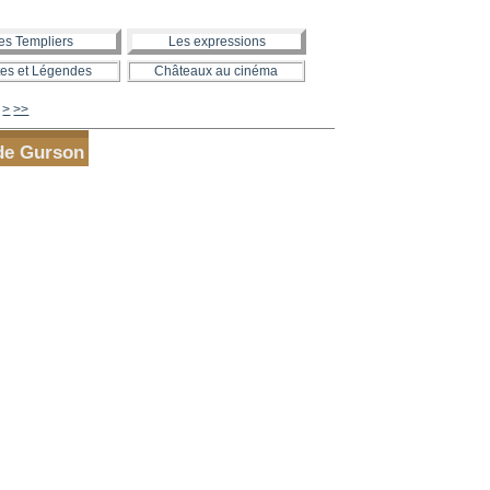
es Templiers
Les expressions
es et Légendes
Châteaux au cinéma
680
690
700
800
900
1000
>
>>
de Gurson