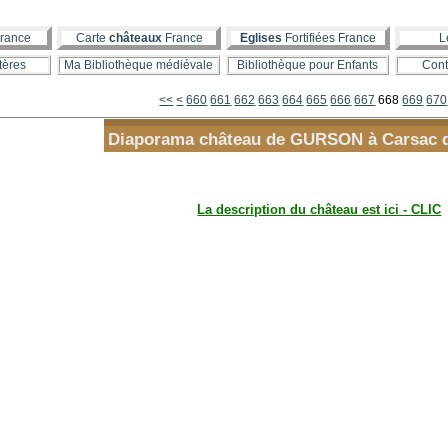
rance
Carte
châteaux
France
Eglises
Fortifiées France
L
tères
Ma Bibliothèque médiévale
Bibliothèque pour Enfants
Cont
600
610
620
630
640
650
<<
<
660
661
662
663
664
665
666
667
668
669
670
Diaporama château de GURSON à Carsac 
La description du château est ici - CLIC