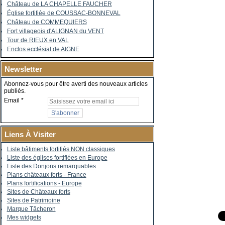
Château de LA CHAPELLE FAUCHER
Église fortifiée de COUSSAC-BONNEVAL
Château de COMMEQUIERS
Fort villageois d'ALIGNAN du VENT
Tour de RIEUX en VAL
Enclos ecclésial de AIGNE
Newsletter
Abonnez-vous pour être averti des nouveaux articles
publiés.
Email
Liens À Visiter
Liste bâtiments fortifiés NON classiques
Liste des églises fortifiées en Europe
Liste des Donjons remarquables
Plans châteaux forts - France
Plans fortifications - Europe
Sites de Châteaux forts
Sites de Patrimoine
Marque Tâcheron
Mes widgets