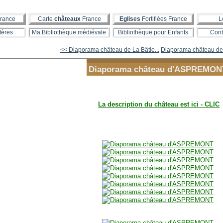
rance
Carte
châteaux
France
Eglises
Fortifiées France
L
tères
Ma Bibliothèque médiévale
Bibliothèque pour Enfants
Cont
<< Diaporama château de La Bâtie...
Diaporama château de
Diaporama château d'ASPREMON
La description du château est ici - CLIC