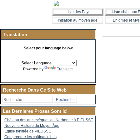
Liste des Pays
Liste
châteaux F
Initiation au moyen âge
Enigmes et Mys
Translation
Select your language below
Powered by
Translate
Recherche Dans Ce Site Web
Les Dernières Proses Sont Ici
Château des archevêques de Narbonne à PIEUSSE
Nouvelle Histoire du Moyen Âge
Église fortifiée de PIEUSSE
Comprendre les châteaux forts