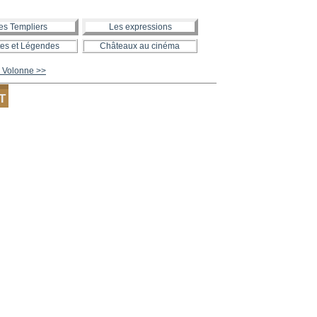
es Templiers
Les expressions
es et Légendes
Châteaux au cinéma
 Volonne >>
T