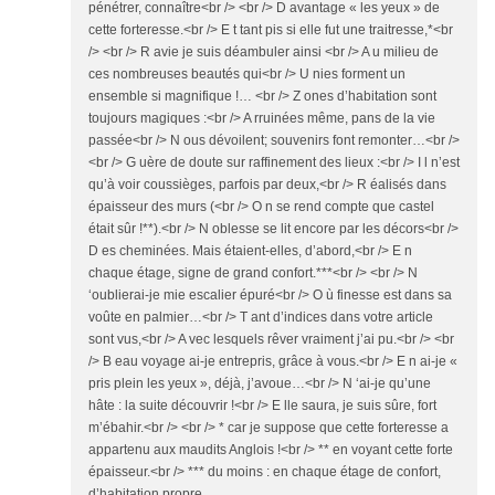
pénétrer, connaître<br /> <br /> D avantage « les yeux » de
cette forteresse.<br /> E t tant pis si elle fut une traitresse,*<br
/> <br /> R avie je suis déambuler ainsi <br /> A u milieu de
ces nombreuses beautés qui<br /> U nies forment un
ensemble si magnifique !… <br /> Z ones d’habitation sont
toujours magiques :<br /> A rruinées même, pans de la vie
passée<br /> N ous dévoilent; souvenirs font remonter…<br />
<br /> G uère de doute sur raffinement des lieux :<br /> I l n’est
qu’à voir coussièges, parfois par deux,<br /> R éalisés dans
épaisseur des murs (<br /> O n se rend compte que castel
était sûr !**).<br /> N oblesse se lit encore par les décors<br />
D es cheminées. Mais étaient-elles, d’abord,<br /> E n
chaque étage, signe de grand confort.***<br /> <br /> N
‘oublierai-je mie escalier épuré<br /> O ù finesse est dans sa
voûte en palmier…<br /> T ant d’indices dans votre article
sont vus,<br /> A vec lesquels rêver vraiment j’ai pu.<br /> <br
/> B eau voyage ai-je entrepris, grâce à vous.<br /> E n ai-je «
pris plein les yeux », déjà, j’avoue…<br /> N ‘ai-je qu’une
hâte : la suite découvrir !<br /> E lle saura, je suis sûre, fort
m’ébahir.<br /> <br /> * car je suppose que cette forteresse a
appartenu aux maudits Anglois !<br /> ** en voyant cette forte
épaisseur.<br /> *** du moins : en chaque étage de confort,
d’habitation propre.