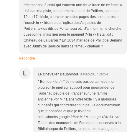
récompense à celui qui trouvera une<br /> trace de ce fameux
château= la piste, certainement autour de Poitiers, connu du
12 au 17 siècle, chercher avec les pages des antiquaires de
l'ouest<br /> histoire de l'église des Augustins de
Poitiers=textes dits de Fonteneau etc..J'ai moi-même cherché,
questionné, mais rien pour le moment ?<br /> Il était dit :
Château de La Baron ? En 1634 mariage de Philippe Berland
avec Judith de Beauce dans ce fameux château ?
Répondre
L
Le Chevalier Dauphinois
03/02/2017 20:54
* Bonjour.<br /> * Je ne suis pas certain que mon
blog soit le meilleur support pour quémander de
l'aide "au peuple de France" sur une famille
ancienne.<br /> * Dans votre texte il y a quelques
curiosités qui contredisent un peu la documentation
que je possède et que je lis dans
https://books.google.fr/<br /> * A la page 434 du livre :
Tables des manuscrits de Fonteneau conservés à la
Bibliothèque de Poitiers, le contrat de mariage a eu