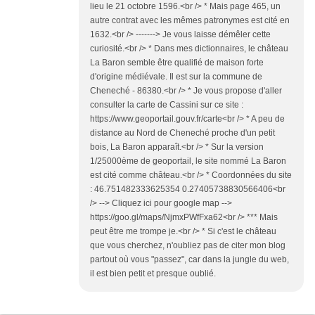
lieu le 21 octobre 1596.<br /> * Mais page 465, un
autre contrat avec les mêmes patronymes est cité en
1632.<br /> -------> Je vous laisse démêler cette
curiosité.<br /> * Dans mes dictionnaires, le château
La Baron semble être qualifié de maison forte
d'origine médiévale. Il est sur la commune de
Cheneché - 86380.<br /> * Je vous propose d'aller
consulter la carte de Cassini sur ce site :
https://www.geoportail.gouv.fr/carte<br /> * A peu de
distance au Nord de Cheneché proche d'un petit
bois, La Baron apparaît.<br /> * Sur la version
1/25000ème de geoportail, le site nommé La Baron
est cité comme château.<br /> * Coordonnées du site
: 46.751482333625354 0.27405738830566406<br
/> --> Cliquez ici pour google map -->
https://goo.gl/maps/NjmxPWfFxa62<br /> *** Mais
peut être me trompe je.<br /> * Si c'est le château
que vous cherchez, n'oubliez pas de citer mon blog
partout où vous "passez", car dans la jungle du web,
il est bien petit et presque oublié.