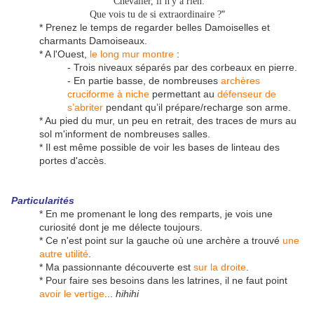
"
Chevalier, il n'y a rien.
"
Que vois tu de si extraordinaire ?
* Prenez le temps de regarder belles Damoiselles et
charmants Damoiseaux.
* A l'Ouest,
le long mur montre
:
- Trois niveaux séparés par des corbeaux en pierre.
- En partie basse, de nombreuses
archères
cruciforme à niche
permettant au
défenseur de
s’abriter
pendant qu’il prépare/recharge son arme.
* Au pied du mur, un peu en retrait, des traces de murs au
sol m'informent de nombreuses salles.
* Il est même possible de voir les bases de linteau des
portes d'accès.
Particularités
* En me promenant le long des remparts, je vois une
curiosité dont je me délecte toujours.
* Ce n'est point sur la gauche où une archère a trouvé
une
autre utilité
.
* Ma passionnante découverte est
sur la droite
.
* Pour faire ses besoins dans les latrines, il ne faut point
avoir le vertige
...
hihihi