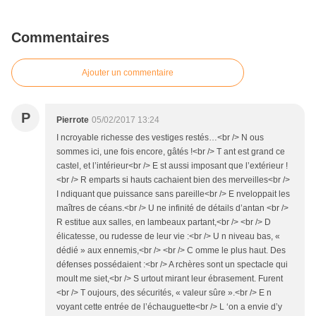
Commentaires
Ajouter un commentaire
P
Pierrote
05/02/2017 13:24
I ncroyable richesse des vestiges restés…<br /> N ous
sommes ici, une fois encore, gâtés !<br /> T ant est grand ce
castel, et l’intérieur<br /> E st aussi imposant que l’extérieur !
<br /> R emparts si hauts cachaient bien des merveilles<br />
I ndiquant que puissance sans pareille<br /> E nveloppait les
maîtres de céans.<br /> U ne infinité de détails d’antan <br />
R estitue aux salles, en lambeaux partant,<br /> <br /> D
élicatesse, ou rudesse de leur vie :<br /> U n niveau bas, «
dédié » aux ennemis,<br /> <br /> C omme le plus haut. Des
défenses possédaient :<br /> A rchères sont un spectacle qui
moult me siet,<br /> S urtout mirant leur ébrasement. Furent
<br /> T oujours, des sécurités, « valeur sûre ».<br /> E n
voyant cette entrée de l’échauguette<br /> L ‘on a envie d’y