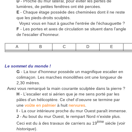
D
- Proche du mur latéral, pour éviter les pertes de
lumières, de petites fenêtres ont été percées.
E
- Chaque étage possède des cheminées dont il ne reste
que les pieds-droits sculptés.
Voyez vous en haut à gauche l'entrée de l'échauguette ?
F
- Les portes et axes de circulation se situent dans l'angle
de l'escalier d'honneur.
A
B
C
D
E
Le sommet du monde !
G
- La tour d'honneur possède un magnifique escalier en
colimaçon. Les marches monolithes ont une longueur de
2,30 mètres.
Avez vous remarqué la main courante sculptée dans la pierre ?
H
- L'escalier est si aérien que je me sens porté par les
pâles d'un hélicoptère. Ce chef d'oeuvre se termine par
une
voûte en palmier
à huit
nervures
.
I
- La cour intérieure proche du mur Ouest paraît immense.
J
- Au bout du mur Ouest, le rempart Nord n'existe plus.
ème
Ceci est du à des travaux de carriers au 19
siècle (
voir
historique
).