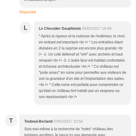
Répondre
L
Le Chevalier Dauphinois
05/02/2017 19:40
* Après la rigueur et la rudesse de l'extérieur, le choc
en entrant est important.<br /> * Les entrailles étant
divisées en 2 la suprise est encore plus grande.<br
/> -1- Un coté défensif et "viril" avec archère et haut
rempart.<br /> -2- L'autre face est habitat confortable
et richesse architecturale.<br /> * Ce château est
"juste assez" en ruine pour permettre aux visiteurs de
voir la grandeur d'un site et l'implantation des salles.
<br /> * Cette ruine est parfaite pour comprendre ce
qu'était un château fort habité par un seigneur ou
son représentant.<br />
T
Touboul-Berland
03/02/2017 10:58
Suis moi-même à la recherche de "notre" château des
lointains ancêtres.Je lance ici une demande avec