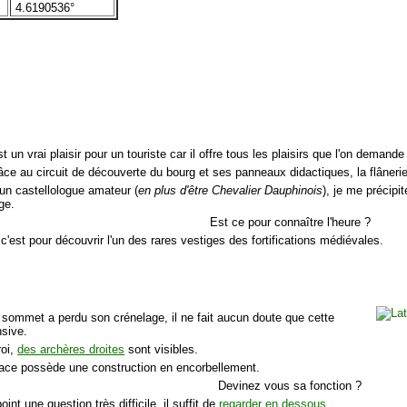
4.6190536°
t un vrai plaisir pour un touriste car il offre tous les plaisirs que l'on deman
âce au circuit de découverte du bourg et ses panneaux didactiques, la flânerie 
 un castellologue amateur (
en plus d'être Chevalier Dauphinois
), je me précipi
oge.
Est ce pour connaître l'heure ?
c'est pour découvrir l'un des rares vestiges des fortifications médiévales.
 sommet a perdu son crénelage, il ne fait aucun doute que cette
nsive.
roi,
des archères droites
sont visibles.
face possède une construction en encorbellement.
Devinez vous sa fonction ?
oint une question très difficile, il suffit de
regarder en dessous
.