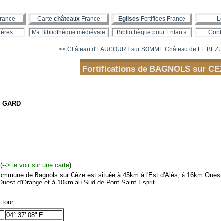
rance
Carte
châteaux
France
Eglises
Fortifiées France
L
tères
Ma Bibliothèque médiévale
Bibliothèque pour Enfants
Cont
<< Château d'EAUCOURT sur SOMME
Château de LE BEZU -
Fortifications de BAGNOLS sur C
 - GARD
(
--> le voir sur une carte
)
mmune de Bagnols sur Cèze est située à 45km à l'Est d'Alès, à 16km Ouest
Ouest d'Orange et à 10km au Sud de Pont Saint Esprit.
tour :
04° 37' 08" E