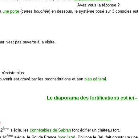
Avez vous la réponse ?
 a
une porte
(
certes bouchée
) en dessous, le système posé sur 3 consoles est
our n'est pas ouverte à la visite.
 n'existe plus.
ouvenir est gravé par les reconstitutions et son
plan général
.
Le diaporama des fortifications est ici 
:
ème
12
siècle, les
connétables de Sabran
font édifier un château fort.
ème
u 14
siècle, le Roi de France (
voir liste
), Philippe le Bel, fait construire u