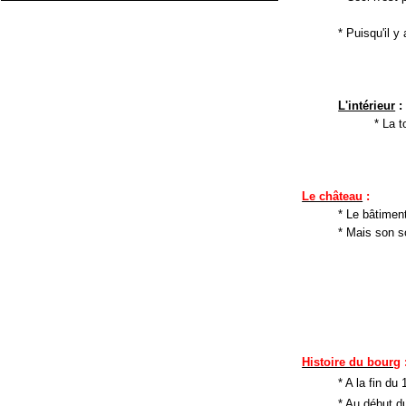
* Puisqu'il y
L'intérieur
:
* La t
Le château
:
* Le bâtiment
* Mais son s
Histoire du bourg
* A la fin du 
* Au début d