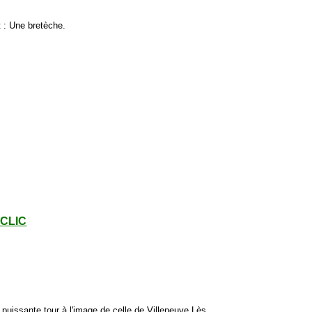
 : Une bretèche.
- CLIC
ne puissante tour à l'image de celle de Villeneuve Lès