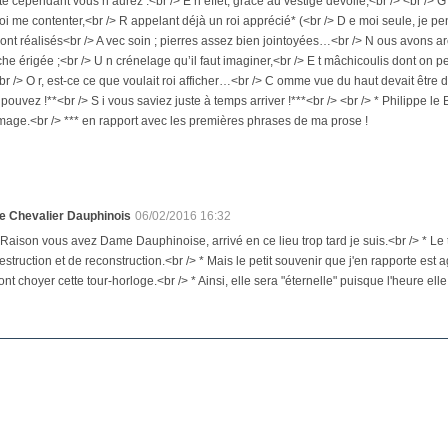
té cependant vous n’aurez :<br /> E n effet, grâce au vestige dévoilé,<br /> <br /> G
oi me contenter,<br /> R appelant déjà un roi apprécié* (<br /> D e moi seule, je pens
ont réalisés<br /> A vec soin ; pierres assez bien jointoyées…<br /> N ous avons arc
he érigée ;<br /> U n crénelage qu’il faut imaginer,<br /> E t mâchicoulis dont on p
 /> O r, est-ce ce que voulait roi afficher…<br /> C omme vue du haut devait être d
pouvez !**<br /> S i vous saviez juste à temps arriver !***<br /> <br /> * Philippe le 
mage.<br /> *** en rapport avec les premières phrases de ma prose !
e Chevalier Dauphinois
06/02/2016 16:32
 Raison vous avez Dame Dauphinoise, arrivé en ce lieu trop tard je suis.<br /> * Le 
estruction et de reconstruction.<br /> * Mais le petit souvenir que j'en rapporte e
ont choyer cette tour-horloge.<br /> * Ainsi, elle sera "éternelle" puisque l'heure e