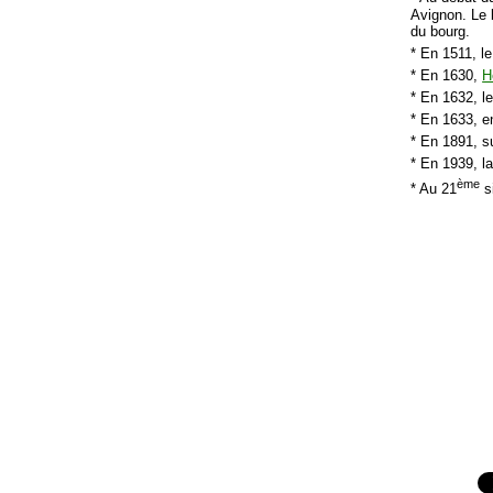
Avignon. Le 
du bourg.
* En 1511, l
* En 1630,
H
* En 1632, l
* En 1633, en
* En 1891, su
* En 1939, l
ème
* Au 21
si