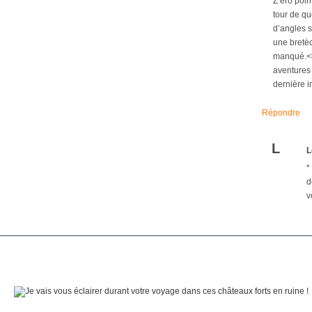
Z éro poin
tour de qu
d’angles s
une bretèc
manqué.<br
aventures 
dernière i
Répondre
L
L
*
d
v