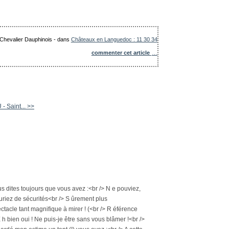
 Chevalier Dauphinois
-
dans
Châteaux en Languedoc : 11 30 34
commenter cet article
…
 Saint... >>
nous dites toujours que vous avez :<br /> N e pouviez,
auriez de sécurités<br /> S ûrement plus
ctacle tant magnifique à mirer ! (<br /> R éférence
 h bien oui ! Ne puis-je être sans vous blâmer !<br />