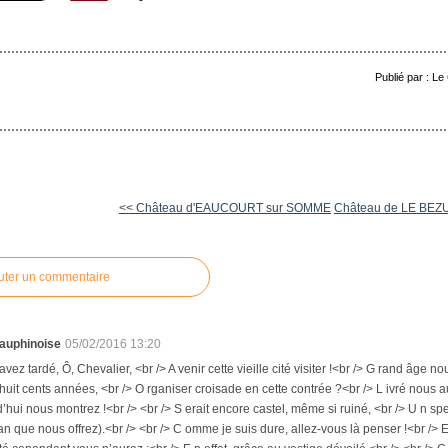
Publié par : Le
<< Château d'EAUCOURT sur SOMME
Château de LE BEZU -
uter un commentaire
auphinoise
05/02/2016 13:20
 avez tardé, Ô, Chevalier, <br /> A venir cette vieille cité visiter !<br /> G rand âge 
huit cents années, <br /> O rganiser croisade en cette contrée ?<br /> L ivré nous 
’hui nous montrez !<br /> <br /> S erait encore castel, même si ruiné, <br /> U n spe
lan que nous offrez).<br /> <br /> C omme je suis dure, allez-vous là penser !<br /> E