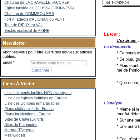
44.16242548°
Château de LA CHAPELLE FAUCHER
Église fortifiée de COUSSAC-BONNEVAL
Château de COMMEQUIERS
Fort villageois d'ALIGNAN du VENT
Tour de RIEUX en VAL
Enclos ecclésial de AIGNE
La tour
:
L'extérieur
:
Newsletter
La découverte
Abonnez-vous pour être averti des nouveaux articles
* Ce bourg es
publiés.
* De plus, gr
Email
* Mais étant
rue de l'horl
* Que nenni, 
Liens À Visiter
Liste bâtiments fortifiés NON classiques
Liste des églises fortifiées en Europe
L'analyse
Liste des Donjons remarquables
Plans châteaux forts - France
* Même si le
tour fut défe
Plans fortifications - Europe
Sites de Châteaux forts
* Sur une pa
Sites de Patrimoine
* Une autre 
Marque Tâcheron
Mes widgets
* Ceci n'est p