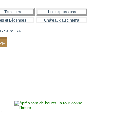
es Templiers
Les expressions
es et Légendes
Châteaux au cinéma
 Saint... >>
EZE
-