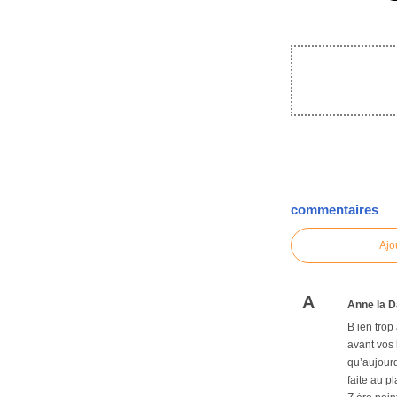
commentaires
Ajo
A
Anne la D
B ien trop
avant vos 
qu’aujourd
faite au p