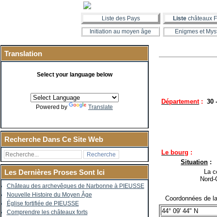
Liste des Pays
Liste
châteaux F
Initiation au moyen âge
Enigmes et Mys
Translation
Select your language below
Département
:
30
Powered by
Translate
Recherche Dans Ce Site Web
Le bourg
:
Situation
:
La co
Les Dernières Proses Sont Ici
Nord-
Château des archevêques de Narbonne à PIEUSSE
Nouvelle Histoire du Moyen Âge
Coordonnées de la 
Église fortifiée de PIEUSSE
44° 09' 44" N
Comprendre les châteaux forts