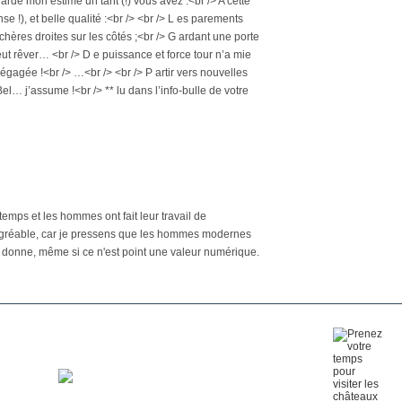
 ardé mon estime un tant (!) vous avez :<br /> A cette
e !), et belle qualité :<br /> <br /> L es parements
hères droites sur les côtés ;<br /> G ardant une porte
eut rêver… <br /> D e puissance et force tour n’a mie
égagée !<br /> …<br /> <br /> P artir vers nouvelles
Bel… j’assume !<br /> ** lu dans l’info-bulle de votre
temps et les hommes ont fait leur travail de
st agréable, car je pressens que les hommes modernes
lle donne, même si ce n'est point une valeur numérique.