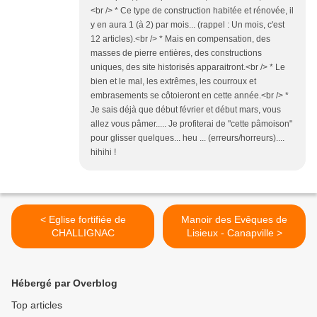
<br /> * Ce type de construction habitée et rénovée, il
y en aura 1 (à 2) par mois... (rappel : Un mois, c'est
12 articles).<br /> * Mais en compensation, des
masses de pierre entières, des constructions
uniques, des site historisés apparaitront.<br /> * Le
bien et le mal, les extrêmes, les courroux et
embrasements se côtoieront en cette année.<br /> *
Je sais déjà que début février et début mars, vous
allez vous pâmer..... Je profiterai de "cette pâmoison"
pour glisser quelques... heu ... (erreurs/horreurs)....
hihihi !
< Eglise fortifiée de
Manoir des Evêques de
CHALLIGNAC
Lisieux - Canapville >
Hébergé par Overblog
Top articles