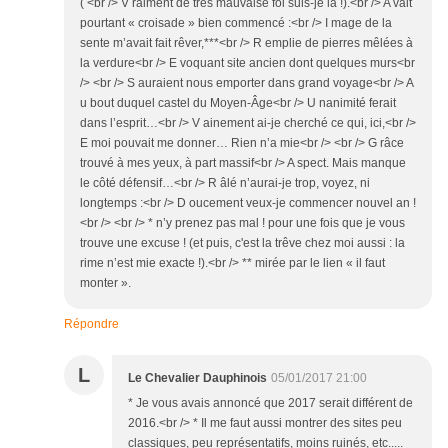
( <br /> V raiment de très mauvaise foi suis-je là !).<br /> A vait
pourtant « croisade » bien commencé :<br /> I mage de la
sente m’avait fait rêver,***<br /> R emplie de pierres mêlées à
la verdure<br /> E voquant site ancien dont quelques murs<br
/> <br /> S auraient nous emporter dans grand voyage<br /> A
u bout duquel castel du Moyen-Âge<br /> U nanimité ferait
dans l’esprit…<br /> V ainement ai-je cherché ce qui, ici,<br />
E moi pouvait me donner… Rien n’a mie<br /> <br /> G râce
trouvé à mes yeux, à part massif<br /> A spect. Mais manque
le côté défensif…<br /> R âlé n’aurai-je trop, voyez, ni
longtemps :<br /> D oucement veux-je commencer nouvel an !
<br /> <br /> * n’y prenez pas mal ! pour une fois que je vous
trouve une excuse ! (et puis, c'est la trêve chez moi aussi : la
rime n’est mie exacte !).<br /> ** mirée par le lien « il faut
monter ».
Répondre
L
Le Chevalier Dauphinois
05/01/2017 21:00
* Je vous avais annoncé que 2017 serait différent de
2016.<br /> * Il me faut aussi montrer des sites peu
classiques, peu représentatifs, moins ruinés, etc.....