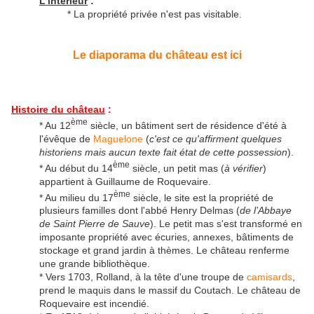
L'intérieur
:
* La propriété privée n'est pas visitable.
Le diaporama du château est ici
Histoire du château
:
ème
* Au 12
siècle, un bâtiment sert de résidence d'été à
l'évêque de
Maguelone
(
c'est ce qu'affirment quelques
historiens mais aucun texte fait état de cette possession
).
ème
* Au début du 14
siècle, un petit mas (
à vérifier
)
appartient à Guillaume de Roquevaire.
ème
* Au milieu du 17
siècle, le site est la propriété de
plusieurs familles dont l'abbé Henry Delmas (
de l’Abbaye
de Saint Pierre de Sauve
). Le petit mas s'est transformé en
imposante propriété avec écuries, annexes, bâtiments de
stockage et grand jardin à thèmes. Le château renferme
une grande bibliothèque.
* Vers 1703, Rolland, à la tête d'une troupe de
camisards
,
prend le maquis dans le massif du Coutach. Le château de
Roquevaire est incendié.