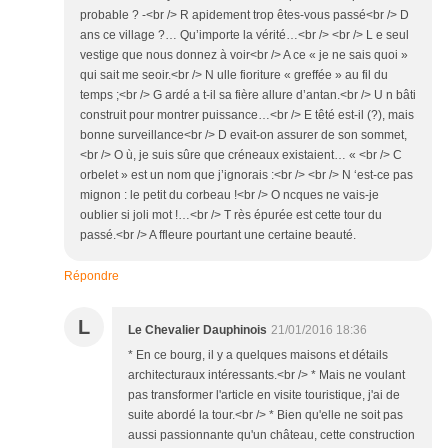
probable ? -<br /> R apidement trop êtes-vous passé<br /> D
ans ce village ?… Qu’importe la vérité…<br /> <br /> L e seul
vestige que nous donnez à voir<br /> A ce « je ne sais quoi »
qui sait me seoir.<br /> N ulle fioriture « greffée » au fil du
temps ;<br /> G ardé a t-il sa fière allure d’antan.<br /> U n bâti
construit pour montrer puissance…<br /> E têté est-il (?), mais
bonne surveillance<br /> D evait-on assurer de son sommet,
<br /> O ù, je suis sûre que créneaux existaient… « <br /> C
orbelet » est un nom que j’ignorais :<br /> <br /> N ‘est-ce pas
mignon : le petit du corbeau !<br /> O ncques ne vais-je
oublier si joli mot !…<br /> T rès épurée est cette tour du
passé.<br /> A ffleure pourtant une certaine beauté.
Répondre
L
Le Chevalier Dauphinois
21/01/2016 18:36
* En ce bourg, il y a quelques maisons et détails
architecturaux intéressants.<br /> * Mais ne voulant
pas transformer l'article en visite touristique, j'ai de
suite abordé la tour.<br /> * Bien qu'elle ne soit pas
aussi passionnante qu'un château, cette construction