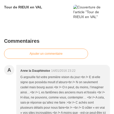
Tour de RIEUX en VAL
Commentaires
Ajouter un commentaire
A
Anne la Dauphinoise
14/01/2016 23:22
G argouille fut votre première vision du jour.<br /> E st-elle
signe que posséda moult d’atours<br /> N on seulement
castel mais bourg aussi.<br /> O n peut, du moins, l’imaginer
ainsi…<br /> L es fantômes des anciens murs et fossés <br />
H élas, ne pouvons, comme vous, contempler… <br /> A cela,
sais-je réponse qu’allez me faire :<br /> C achés sont
plusieurs détails pour nous faire<br /> <br /> G oûter « en vrai
» vos sites incroyables.<br /> A moins que - est-ce peut-être ici