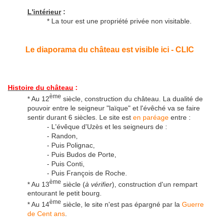
L'intérieur
:
* La tour est une propriété privée non visitable.
Le diaporama du château est visible ici - CLIC
Histoire du château
:
ème
* Au 12
siècle, construction du château. La dualité de
pouvoir entre le seigneur "laïque" et l'évêché va se faire
sentir durant 6 siècles. Le site est
en paréage
entre :
- L'évêque d'Uzès et les seigneurs de :
- Randon,
- Puis Polignac,
- Puis Budos de Porte,
- Puis Conti,
- Puis François de Roche.
ème
* Au 13
siècle (
à vérifier
), construction d'un rempart
entourant le petit bourg.
ème
* Au 14
siècle, le site n'est pas épargné par la
Guerre
de Cent ans
.