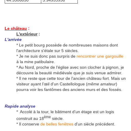
44.3506850°
3.94953936°
Le château
:
L'extérieur
:
L'arrivée
* Le petit bourg possède de nombreuses maisons dont
l'architecture s'étale sur 5 siècles.
* Je ne suis donc pas surpris de
rencontrer une gargouille
à la mine patibulaire.
* Au Nord, proche de l'église avec son clocher à pignon, je
découvre la beauté médiévale que je suis venue admirer.
* Il ne reste que cette tour de l'ancien château fort. Mais un
visiteur ayant l’œil d'un Castellologue (
même amateur
)
pourra voir les fantômes des anciens murs et des fossés.
Rapide analyse
* Accolé à la tour, le bâtiment d'un étage est un logis
ème
construit au 18
siècle.
* Il conserve
de belles fenêtres
d'un siècle précédent.