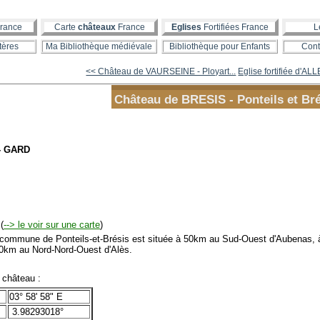
rance
Carte
châteaux
France
Eglises
Fortifiées France
L
tères
Ma Bibliothèque médiévale
Bibliothèque pour Enfants
Cont
<< Château de VAURSEINE - Ployart...
Eglise fortifiée d'AL
Château de BRESIS - Ponteils et Br
 - GARD
(
--> le voir sur une carte
)
mmune de Ponteils-et-Brésis est située à 50km au Sud-Ouest d'Aubenas, 
30km au Nord-Nord-Ouest d'Alès.
hâteau :
03° 58' 58" E
3.98293018°