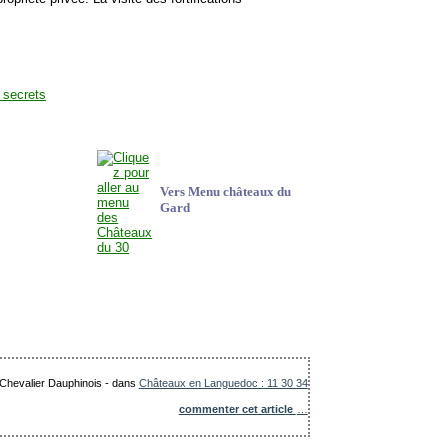
Vers Menu châteaux du
Gard
 Chevalier Dauphinois
-
dans
Châteaux en Languedoc : 11 30 34
commenter cet article
…