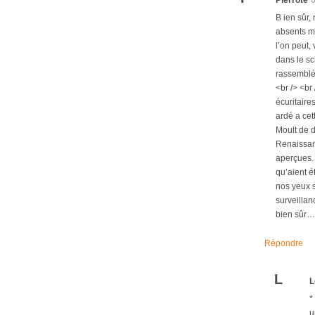
B ien sûr,
absents ma
l’on peut,
dans le sc
rassemblés
<br /> <br 
écuritaire
ardé a cet
Moult de d
Renaissanc
aperçues. 
qu’aient é
nos yeux s
surveillan
bien sûr… 
Répondre
L
L
*
u