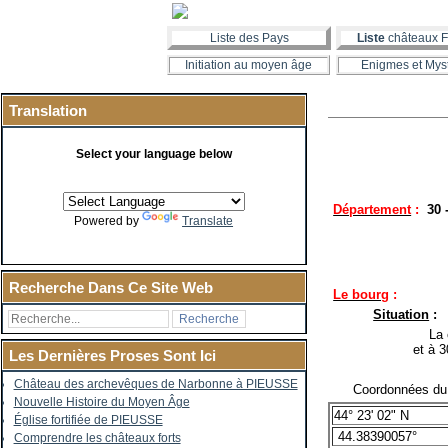
Liste des Pays
Liste
châteaux F
Initiation au moyen âge
Enigmes et Mys
Translation
Select your language below
Département
:
30
Powered by
Translate
Recherche Dans Ce Site Web
Le bourg
:
Situation
:
La co
et à 
Les Dernières Proses Sont Ici
Château des archevêques de Narbonne à PIEUSSE
Coordonnées du c
Nouvelle Histoire du Moyen Âge
44° 23' 02" N
Église fortifiée de PIEUSSE
44.38390057°
Comprendre les châteaux forts