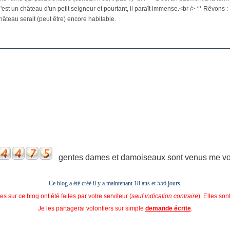
'est un château d'un petit seigneur et pourtant, il paraît immense.<br /> ** Rêvons : S
hâteau serait (peut être) encore habitable.
gentes dames et damoiseaux sont venus me voir
Ce blog a été créé il y a maintenant 18 ans et
556 jours.
s sur ce blog ont été faites par votre serviteur (
sauf indication contraire
). Elles so
Je les partagerai volontiers sur simple
demande écrite
.