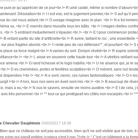
 ne puis-je qu’apprécier de ce jour<br /> R uiné castel, même si nombre d’atours<br
intenant. Désolation<br /> I l est vrai, est le jugement premier,<br /> S auf qu’il pe
 vue du ciel nous aidant,<br /> O uvrage imaginer avec le plan. <br /> N e fut immense
héma vu, <br /> E nserrés dans muraille tous les bâtis. <br /> I mages réelles confor
, <br /> S emblant mutuellement s’épauler.<br /> <br /> E t pour commencer protectio
/> B ordant partie du site d’artificielle<br /> R avine, taillant le roc ; une essentiell
s sur plus fragiles abords.<br /> I l reste peu de ces défenses**, et pourtant <br /> S 
te place sa force malgré<br /> A vanies du sort. Donjon révélé<br /> R espire volo
éfiance<br /> <br /> L aisse en souvenir cette haute tour <br /> A utrefois veillant 
e amena <br /> G rand’richesse et le logis habilla.<br /> U ne aisance qui, je le su
<br /> D es cheminées, portes et fenêtres sculptées<br /> O rnèrent, sans nul dou
té dispersées !<br /> <br /> N e sont, nenni, ces ruines fantomatiques :<br /> O n les
urgit !<br /> A lors, tous nos sens en éveil sont mis.<br /> <br /> B eaucoup de rêves
ce, mais a eu,<br /> N ous le savons, ensuite vie moins austère.<br /> E t de cela, j’e
avis très personnel.<br /> ** tout ce qui protégeait les côtés non escarpés.<br /> ***
e Chevalier Dauphinois
03/03/2017 18:38
 Bien que ce château ne soit pas accessible, bien qu'il ne soit visible que de loin, i
ne ruine qui paraît entière (curieux n'est il pas ?)<br /> * C'est un bâtiment a la f