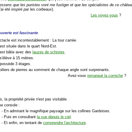
essens que les puristes vont me fustiger et que les spécialistes de ce châte
'ai été inspiré par les corbeaux
).
Les voyez-vous
?
ouverte est fascinante
ctacle est incontestablement : La tour carrée.
 est située dans le quart Nord-Est.
 est bâtie avec des
lauzes de schistes
.
 s'élève à 15 mètres.
e possède 3 étages.
 piliers de pierres au somment de chaque angle sont surprenants.
Avez-vous
remarqué la corniche
?
:
s, la propriété privée n'est pas visitable.
me console :
- En admirant le magnifique paysage sur les collines Gardoises.
- Puis en consultant
la vue depuis le ciel
.
- Et enfin, en tentant de
comprendre l'architecture
.