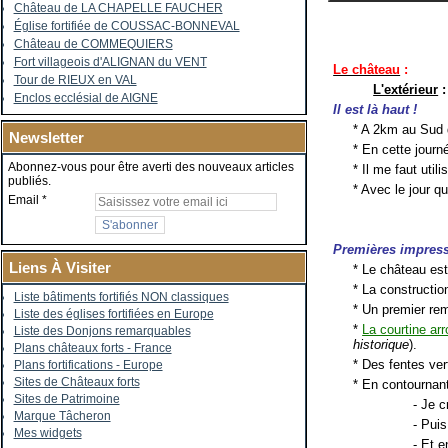
Château de LA CHAPELLE FAUCHER
Église fortifiée de COUSSAC-BONNEVAL
Château de COMMEQUIERS
Fort villageois d'ALIGNAN du VENT
Le château
:
Tour de RIEUX en VAL
L'extérieur
Enclos ecclésial de AIGNE
Il est là haut !
* A 2km au Sud d
Newsletter
* En cette journ
Abonnez-vous pour être averti des nouveaux articles
* Il me faut utili
publiés.
* Avec le jour q
Email
Premières impres
Liens À Visiter
* Le château est
* La constructio
Liste bâtiments fortifiés NON classiques
* Un premier rem
Liste des églises fortifiées en Europe
*
La courtine arr
Liste des Donjons remarquables
historique
).
Plans châteaux forts - France
* Des fentes ver
Plans fortifications - Europe
Sites de Châteaux forts
* En contournant 
Sites de Patrimoine
- Je c
Marque Tâcheron
- Pui
Mes widgets
- Et e