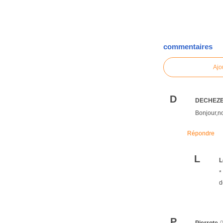
commentaires
Ajo
D
DECHEZ
Bonjour,no
Répondre
L
L
*
d
P
Pierrote