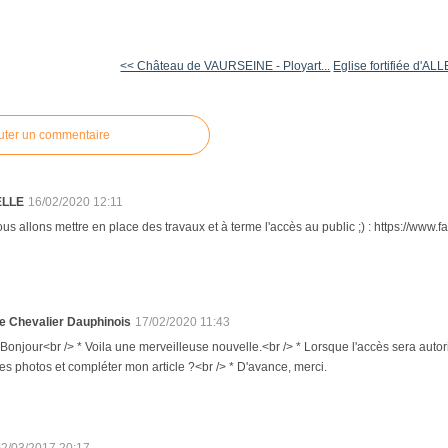
<< Château de VAURSEINE - Ployart...
Eglise fortifiée d'AL
uter un commentaire
ELLE
16/02/2020 12:11
us allons mettre en place des travaux et à terme l'accès au public ;) : https://ww
e Chevalier Dauphinois
17/02/2020 11:43
 Bonjour<br /> * Voila une merveilleuse nouvelle.<br /> * Lorsque l'accès sera autor
es photos et compléter mon article ?<br /> * D'avance, merci.
02/03/2017 20:17