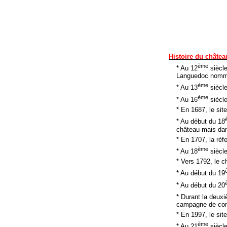
Histoire du châtea
ème
* Au 12
siècle
Languedoc nommé
ème
* Au 13
siècle
ème
* Au 16
siècle
* En 1687, le sit
* Au début du 18
château mais da
* En 1707, la réf
ème
* Au 18
siècle
* Vers 1792, le ch
* Au début du 19
* Au début du 20
* Durant la deux
campagne de con
* En 1997, le sit
ème
* Au 21
siècle