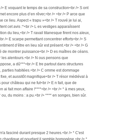
 /> E voquant le temps de sa construction<br /> S ont
rmet encore plus d‘en rêver,<br /> <br /> P arce que
 ce lieu. Aspect « trapu »<br /> T rouvé je lui ai,
tent cet avis :*<br /> L es vestiges apparaîssent
n du lieu,<br /> T ravail titanesque firent nos aïeux,
e <br /> E scarpe permettant concentrer efforts<br /> S
entiment d’être en lieu sûr est présent.<br /> <br /> G
nté de montrer puissance<br /> D es maîtres de céans.
sur les alentours.<br /> N ous pensons que
ppose, a dû***<br /> E tre partout dans structures
te, parties habitées.<br /> C omme est dommage
 fixe, et aussitôt magnifique<br /> T résor médiéval à
 pour château qui ne fut<br /> E n fait, que de
n ai fait mon affaire !****<br /> <br /> * à mes yeux,
 ou, du moins : a pu.<br /> **** en songes, bien sûr.
l m'a fasciné durant presque 2 heures.<br /> * C'est
orme chaotique et pourtant il semble homogène.<br /> *