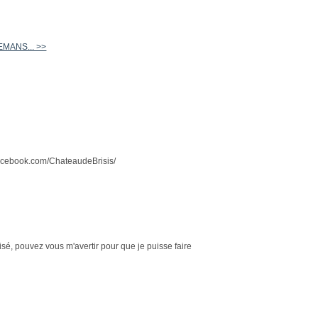
LEMANS... >>
w.facebook.com/ChateaudeBrisis/
isé, pouvez vous m'avertir pour que je puisse faire