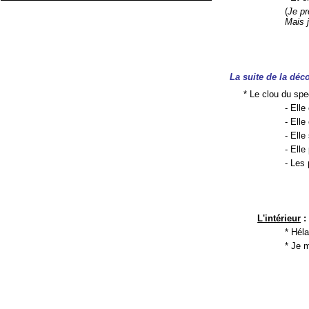
(
Je pr
Mais j
La suite de la déc
* Le clou du spe
- Elle
- Elle
- Elle
- Ell
- Les
L'intérieur
* Héla
* Je 