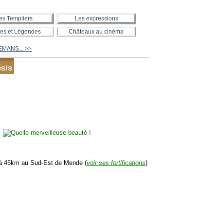
es Templiers
Les expressions
es et Légendes
Châteaux au cinéma
LEMANS... >>
ésis
à 45km au Sud-Est de Mende (
voir ses fortifications
)