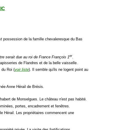
LIC
l est possession de la famille chevaleresque du Bas
er
itre serait due au roi de France François 1
.
isseries de Flandres et de la belle vaisselle.
s du Roi (
voir liste
). Il semble qu'ils ne logent point au
 née Anne Hérail de Brésis.
Chabert de Monselgues. Le château n'est pas habité.
heminées, portes, encadrement et fenêtres.
lle Hérail. Les propriétaires commencent une
ropriété privée. La visite des fortifications