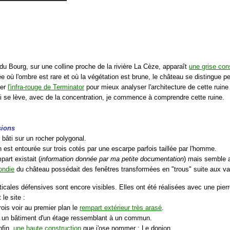
:
u Bourg, sur une colline proche de la rivière La Cèze, apparaît
une grise con
ée où l'ombre est rare et où la végétation est brune, le château se distingue p
ser
l'infra-rouge de Terminator
pour mieux analyser l'architecture de cette ruine
ui se lève, avec de la concentration, je commence à comprendre cette ruine.
sions
 bâti sur un rocher polygonal.
n est entourée sur trois cotés par une escarpe parfois taillée par l'homme.
part existait (
information donnée par ma petite documentation
) mais semble a
ondie
du château possédait des fenêtres transformées en "trous" suite aux va
ticales défensives sont encore visibles. Elles ont été réalisées avec une pierr
le site :
rois voir au premier plan le
rempart extérieur très arasé
.
s un bâtiment d'un étage ressemblant à un commun.
nfin,
une haute construction
que j'ose nommer : Le donjon.