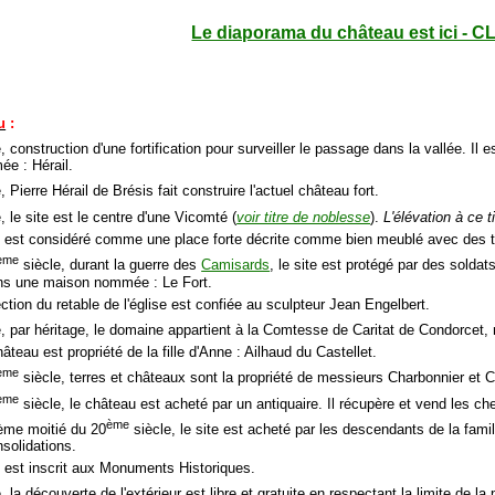
Le diaporama du château est ici - C
u
:
, construction d'une fortification pour surveiller le passage dans la vallée. I
e : Hérail.
, Pierre Hérail de Brésis fait construire l'actuel château fort.
, le site est le centre d'une Vicomté (
voir titre de noblesse
).
L'élévation à ce t
e est considéré comme une place forte décrite comme bien meublé avec des tap
ème
siècle, durant la guerre des
Camisards
, le site est protégé par des soldat
ns une maison nommée : Le Fort.
ection du retable de l'église est confiée au sculpteur Jean Engelbert.
, par héritage, le domaine appartient à la Comtesse de Caritat de Condorcet,
âteau est propriété de la fille d'Anne : Ailhaud du Castellet.
ème
siècle, terres et châteaux sont la propriété de messieurs Charbonnier et 
ème
siècle, le château est acheté par un antiquaire. Il récupère et vend les c
ème
ième moitié du 20
siècle, le site est acheté par les descendants de la fami
solidations.
e est inscrit aux Monuments Historiques.
, la découverte de l'extérieur est libre et gratuite en respectant la limite de la p