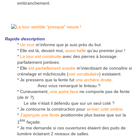
embranchement.
Rapide description
*
Un mur
m'informe que je suis près du but.
* Elle est là, devant moi,
aussi belle
qu'au premier jour !
*
La tour est construite
avec des pierres à bossage
parfaitement jointives.
* Elle
est partiellement arasée
m'interdisant de connaître si
crénelage et mâchicoulis (
voir vocabulaire
) existaient.
* Je pressens que la fente fut
une archère droite
.
Avez vous remarqué le linteau ?
* Curieusement,
une autre face
ne comporte pas de fente
(
de tir ?
).
Le site n'était il défendu que sur un seul coté ?
* Je contourne la construction pour
arriver coté ombre
.
*
J'aperçois une fente
positionnée plus basse que sur la
ère
1
façade.
* Je me demande si ces ouvertures étaient des puits de
lumière éclairant 2 niveaux de salles.