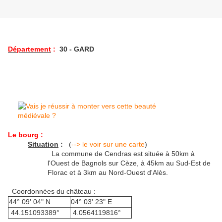
Département
:
30 - GARD
Le bourg
:
Situation
:
(
--> le voir sur une carte
)
La commune de Cendras est située à 50km à
l'Ouest de Bagnols sur Cèze, à 45km au Sud-Est de
Florac et à 3km au Nord-Ouest d'Alès.
Coordonnées du château :
44° 09' 04" N
04° 03' 23" E
44.151093389°
4.0564119816°