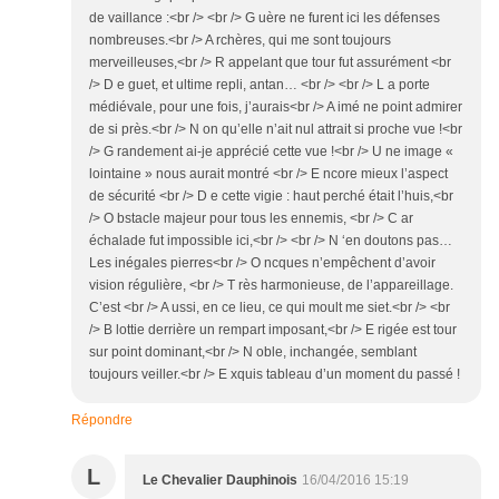
de vaillance :<br /> <br /> G uère ne furent ici les défenses
nombreuses.<br /> A rchères, qui me sont toujours
merveilleuses,<br /> R appelant que tour fut assurément <br
/> D e guet, et ultime repli, antan… <br /> <br /> L a porte
médiévale, pour une fois, j’aurais<br /> A imé ne point admirer
de si près.<br /> N on qu’elle n’ait nul attrait si proche vue !<br
/> G randement ai-je apprécié cette vue !<br /> U ne image «
lointaine » nous aurait montré <br /> E ncore mieux l’aspect
de sécurité <br /> D e cette vigie : haut perché était l’huis,<br
/> O bstacle majeur pour tous les ennemis, <br /> C ar
échalade fut impossible ici,<br /> <br /> N ‘en doutons pas…
Les inégales pierres<br /> O ncques n’empêchent d’avoir
vision régulière, <br /> T rès harmonieuse, de l’appareillage.
C’est <br /> A ussi, en ce lieu, ce qui moult me siet.<br /> <br
/> B lottie derrière un rempart imposant,<br /> E rigée est tour
sur point dominant,<br /> N oble, inchangée, semblant
toujours veiller.<br /> E xquis tableau d’un moment du passé !
Répondre
L
Le Chevalier Dauphinois
16/04/2016 15:19