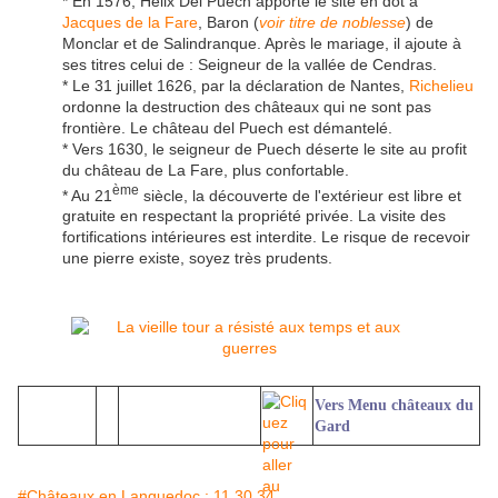
* En 1576, Hélix Del Puech apporte le site en dot à
Jacques de la Fare
, Baron (
voir titre de noblesse
) de
Monclar et de Salindranque. Après le mariage, il ajoute à
ses titres celui de : Seigneur de la vallée de Cendras.
* Le 31 juillet 1626, par la déclaration de Nantes,
Richelieu
ordonne la destruction des châteaux qui ne sont pas
frontière. Le château del Puech est démantelé.
* Vers 1630, le seigneur de Puech déserte le site au profit
du château de La Fare, plus confortable.
ème
* Au 21
siècle, la découverte de l'extérieur est libre et
gratuite en respectant la propriété privée. La visite des
fortifications intérieures est interdite. Le risque de recevoir
une pierre existe, soyez très prudents.
Vers Menu châteaux du
Gard
#Châteaux en Languedoc : 11 30 34