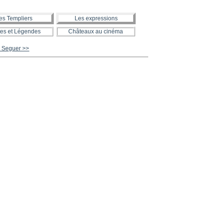
es Templiers
Les expressions
es et Légendes
Châteaux au cinéma
 Seguer >>