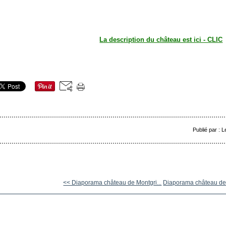
La description du château est ici - CLIC
Publié par : 
<< Diaporama château de Montgri...
Diaporama château de