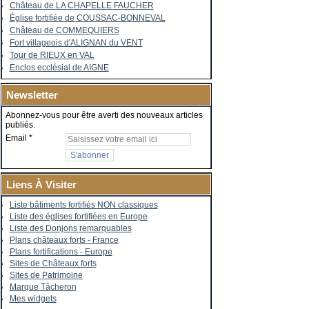
Château de LA CHAPELLE FAUCHER
Église fortifiée de COUSSAC-BONNEVAL
Château de COMMEQUIERS
Fort villageois d'ALIGNAN du VENT
Tour de RIEUX en VAL
Enclos ecclésial de AIGNE
Newsletter
Abonnez-vous pour être averti des nouveaux articles
publiés.
Email
Liens À Visiter
Liste bâtiments fortifiés NON classiques
Liste des églises fortifiées en Europe
Liste des Donjons remarquables
Plans châteaux forts - France
Plans fortifications - Europe
Sites de Châteaux forts
Sites de Patrimoine
Marque Tâcheron
Mes widgets