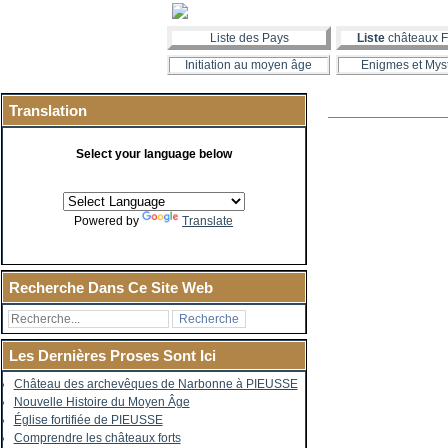
Liste des Pays
Liste
châteaux F
Initiation au moyen âge
Enigmes et Mys
Translation
Select your language below
Powered by
Translate
Recherche Dans Ce Site Web
Les Dernières Proses Sont Ici
Château des archevêques de Narbonne à PIEUSSE
Nouvelle Histoire du Moyen Âge
Église fortifiée de PIEUSSE
Comprendre les châteaux forts