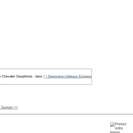
Le Chevalier Dauphinois
-
dans
*-* Diaporama châteaux Espagne
 Seguer >>