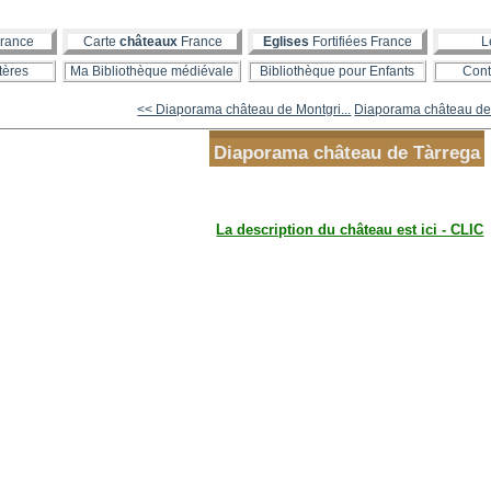
rance
Carte
châteaux
France
Eglises
Fortifiées France
L
tères
Ma Bibliothèque médiévale
Bibliothèque pour Enfants
Cont
<< Diaporama château de Montgri...
Diaporama château de
Diaporama château de Tàrrega
La description du château est ici - CLIC