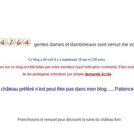
gentes dames et damoiseaux sont venus me voir
Ce blog a été créé il y a maintenant 18 ans et
558 jours.
s sur ce blog ont été faites par votre serviteur (
sauf indication contraire
). Elles so
Je les partagerai volontiers sur simple
demande écrite
.
hâteau préféré n'est peut être pas dans mon blog...... Patience, il e