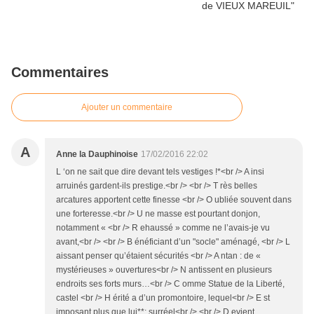
Commentaires
Ajouter un commentaire
A
Anne la Dauphinoise
17/02/2016 22:02
L ‘on ne sait que dire devant tels vestiges !*<br /> A insi
arruinés gardent-ils prestige.<br /> <br /> T rès belles
arcatures apportent cette finesse <br /> O ubliée souvent dans
une forteresse.<br /> U ne masse est pourtant donjon,
notamment « <br /> R ehaussé » comme ne l’avais-je vu
avant,<br /> <br /> B énéficiant d’un "socle" aménagé, <br /> L
aissant penser qu’étaient sécurités <br /> A ntan : de «
mystérieuses » ouvertures<br /> N antissent en plusieurs
endroits ses forts murs…<br /> C omme Statue de la Liberté,
castel <br /> H érité a d’un promontoire, lequel<br /> E st
imposant plus que lui**; surréel<br /> <br /> D evient