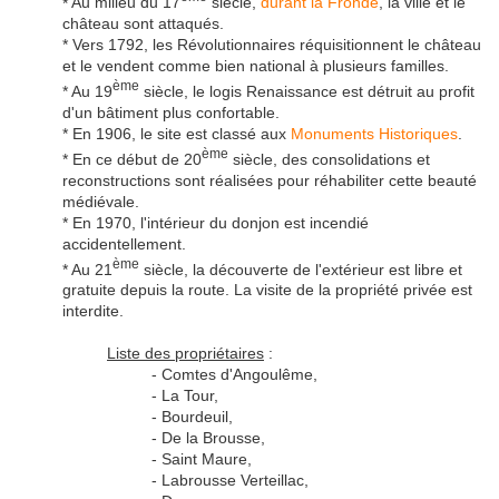
*
Au milieu du 17
siècle,
durant la Fronde
, la ville et le
château sont attaqués.
* Vers 1792, les Révolutionnaires réquisitionnent le château
et le vendent comme bien national à plusieurs familles.
ème
* Au 19
siècle, le logis Renaissance est détruit au profit
d'un bâtiment plus confortable.
* En 1906, le site est classé aux
Monuments Historiques
.
ème
* En ce début de 20
siècle, des consolidations et
reconstructions sont réalisées pour réhabiliter cette beauté
médiévale.
* En 1970, l'intérieur du donjon est incendié
accidentellement.
ème
* Au 21
siècle, la découverte de l'extérieur est libre et
gratuite depuis la route. La visite de la propriété privée est
interdite.
Liste des propriétaires
:
- Comtes d'Angoulême,
- La Tour,
- Bourdeuil,
- De la Brousse,
- Saint Maure,
- Labrousse Verteillac,