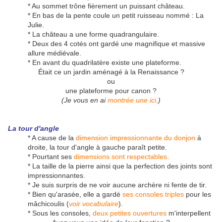
* Au sommet trône fièrement un puissant château.
* En bas de la pente coule un petit ruisseau nommé : La
Julie.
* La château a une forme quadrangulaire.
* Deux des 4 cotés ont gardé une magnifique et massive
allure médiévale.
* En avant du quadrilatère existe une plateforme.
Était ce un jardin aménagé à la Renaissance ?
ou
une plateforme pour canon ?
(Je vous en ai
montrée une ici
.)
La tour d'angle
* A cause de la
dimension impressionnante du donjon
à
droite, la tour d'angle à gauche paraît petite.
* Pourtant ses
dimensions sont respectables
.
* La taille de la pierre ainsi que la perfection des joints sont
impressionnantes.
* Je suis surpris de ne voir aucune archère ni fente de tir.
* Bien qu'arasée, elle a gardé
ses consoles triples
pour les
mâchicoulis (
voir vocabulaire
).
* Sous les consoles,
deux petites ouvertures
m'interpellent