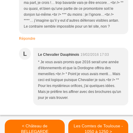
ma part, je crois !… trop bavarde vais-je être encore…<br /> **
ou quasi, et bien qu’une partie de ce promontoire soit le
donjon lui-même.<br /> *** du moins : je l’ignore…<br />
****… j’imagine qu’il y eut d’autres défenses visibles antan.
Le contraire semble impossible pour un tel site, non ?
Répondre
L
Le Chevalier Dauphinois
19/02/2016 17:03
* Je vous avais promis que 2016 serait une année
d'étonnements et que la Dordogne offrira des
merveilles.<br /> * Point je vous avais menti.... Mais
ceci est logique puisque Chevalier je suis.<br /> **
Pour les mystérieux orifices, j'ai quelques idées.
Mais je préfère les affiner avec des brochures qu'un
jour je vais trouver.
< Château de
Les Comtes de Toulouse -
BELLEGARDE
1050 à 1250 >