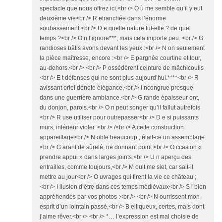
spectacle que nous offrez ici,<br /> O ù me semble qu’il y eut
deuxième vie<br /> R etranchée dans l’énorme
soubassement.<br /> D e quelle nature fut-elle ? de quel
temps ?<br /> O n l’ignore***, mais cela importe peu. <br /> G
randioses bâtis avons devant les yeux :<br /> N on seulement
la pièce maîtresse, encore :<br /> E pargnée courtine et tour,
au-dehors.<br /> <br /> P ossédèrent ceinture de mâchicoulis
<br /> E t défenses qui ne sont plus aujourd’hui.****<br /> R
avissant oriel dénote élégance,<br /> I ncongrue presque
dans une guerrière ambiance.<br /> G rande épaisseur ont,
du donjon, parois.<br /> O n peut songer qu’il fallut autrefois
<br /> R use utiliser pour outrepasser<br /> D e si puissants
murs, intérieur violer. <br /> /<br /> A cette construction
appareillage<br /> N oble beaucoup ; était-ce un assemblage
<br /> G arant de sûreté, ne donnant point <br /> O ccasion «
prendre appui » dans larges joints.<br /> U n aperçu des
entrailles, comme toujours,<br /> M oult me siet, car sait-il
mettre au jour<br /> O uvrages qui firent la vie ce château ;
<br /> I llusion d’être dans ces temps médiévaux<br /> S i bien
appréhendés par vos photos :<br /> <br /> N ourrissent mon
esprit d’un lointain passé,<br /> B elliqueux, certes, mais dont
j’aime rêver.<br /> <br /> *… l’expression est mal choisie de