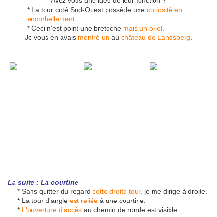
Avez vous une idée de leur fonction ?
* La tour coté Sud-Ouest possède une
curiosité en
encorbellement
.
* Ceci n'est point une bretèche
mais un oriel
.
Je vous en avais
montré un
au
château de Landsberg
.
La suite : La courtine
* Sans quitter du regard
cette droite tour,
je me dirige à droite.
* La tour d'angle
est reliée
à une courtine.
*
L'ouverture d'accès
au chemin de ronde est visible.