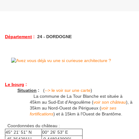
Département
:
24 - DORDOGNE
Le bourg
:
Situation
:
(
--> le voir sur une carte
)
La commune de La Tour Blanche est située à
45km au Sud-Est d'Angoulême (
voir son château
), à
35km au Nord-Ouest de Périgueux (
voir ses
fortifications
) et à 15km à l'Ouest de Brantôme.
Coordonnées du château :
45° 21' 51" N
00° 26' 53" E