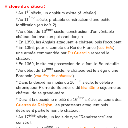
Histoire du château
:
er
* Au 1
siècle, un oppidum existe
(à vérifier)
.
ème
* Au 11
siècle, probable construction d'une petite
fortification (
en bois ?
).
ème
* Au début du 13
siècle, construction d'un véritable
château fort avec un puissant donjon.
* En 1350, les Anglais attaquent le château puis l'occupent.
* En 1356, pour le compte du Roi de France (
voir liste
),
une armée commandée par
Du Guesclin
reprend le
château.
* En 1369, le site est possession de la famille Bourdeuille.
ème
* Au début du 15
siècle, le château est le siège d'une
Baronnie (
voir titre de noblesse
).
ème
* Dans la deuxième moitié du 16
siècle, le célèbre
chroniqueur Pierre de Bourdeille dit
Brantôme
séjourne au
château de sa grand-mère.
ème
* Durant la deuxième moitié du 16
siècle, au cours des
Guerres de Religion
, les protestants attaquent puis
détruisent partiellement le château.
ème
* Au
17
siècle, un logis de type "Renaissance" est
construit.
ème