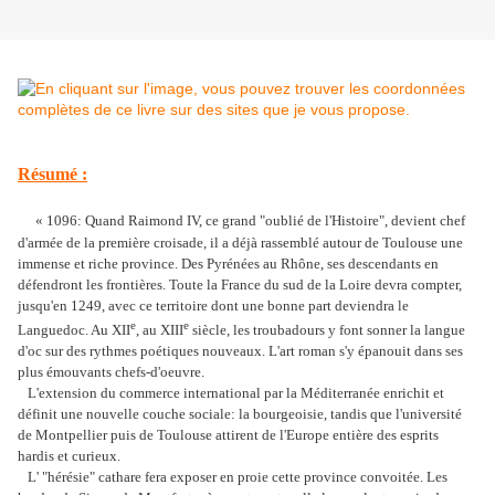
Résumé :
«
1096: Quand Raimond IV, ce grand "oublié de l'Histoire", devient chef
d'armée de la première croisade, il a déjà rassemblé autour de Toulouse une
immense et riche province. Des Pyrénées au Rhône, ses descendants en
défendront les frontières. Toute la France du sud de la Loire devra compter,
jusqu'en 1249, avec ce territoire dont une bonne part deviendra le
e
e
Languedoc. Au XII
, au XIII
siècle, les troubadours y font sonner la langue
d'oc sur des rythmes poétiques nouveaux. L'art roman s'y épanouit dans ses
plus émouvants chefs-d'oeuvre.
L'extension du commerce international par la Méditerranée enrichit et
définit une nouvelle couche sociale: la bourgeoisie, tandis que l'université
de Montpellier puis de Toulouse attirent de l'Europe entière des esprits
hardis et curieux.
L' "hérésie" cathare fera exposer en proie cette province convoitée. Les