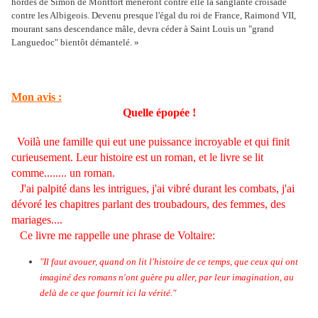
hordes de Simon de Montfort mèneront contre elle la sanglante croisade
contre les Albigeois. Devenu presque l'égal du roi de France, Raimond VII,
mourant sans descendance mâle, devra céder à Saint Louis un "grand
Languedoc" bientôt démantelé.
»
Mon avis :
Quelle épopée !
Voilà une famille qui eut une puissance incroyable et qui finit
curieusement. Leur histoire est un roman, et le livre se lit
comme........ un roman.
J'ai palpité dans les intrigues, j'ai vibré durant les combats, j'ai
dévoré les chapitres parlant des troubadours, des femmes, des
mariages....
Ce livre me rappelle une phrase de Voltaire:
"Il faut avouer, quand on lit l'histoire de ce temps, que ceux qui ont
imaginé des romans n'ont guère pu aller, par leur imagination, au
delà de ce que fournit ici la vérité."