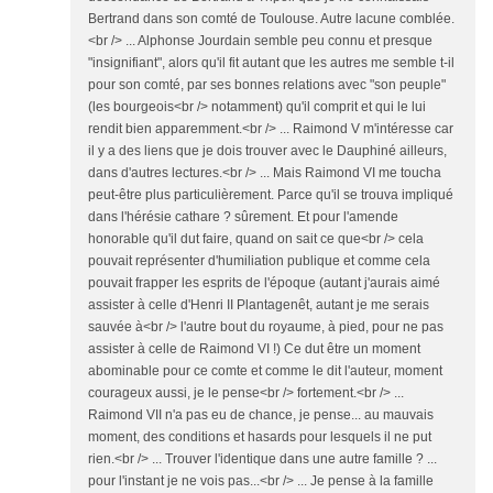
Bertrand dans son comté de Toulouse. Autre lacune comblée.
<br /> ... Alphonse Jourdain semble peu connu et presque
"insignifiant", alors qu'il fit autant que les autres me semble t-il
pour son comté, par ses bonnes relations avec "son peuple"
(les bourgeois<br /> notamment) qu'il comprit et qui le lui
rendit bien apparemment.<br /> ... Raimond V m'intéresse car
il y a des liens que je dois trouver avec le Dauphiné ailleurs,
dans d'autres lectures.<br /> ... Mais Raimond VI me toucha
peut-être plus particulièrement. Parce qu'il se trouva impliqué
dans l'hérésie cathare ? sûrement. Et pour l'amende
honorable qu'il dut faire, quand on sait ce que<br /> cela
pouvait représenter d'humiliation publique et comme cela
pouvait frapper les esprits de l'époque (autant j'aurais aimé
assister à celle d'Henri II Plantagenêt, autant je me serais
sauvée à<br /> l'autre bout du royaume, à pied, pour ne pas
assister à celle de Raimond VI !) Ce dut être un moment
abominable pour ce comte et comme le dit l'auteur, moment
courageux aussi, je le pense<br /> fortement.<br /> ...
Raimond VII n'a pas eu de chance, je pense... au mauvais
moment, des conditions et hasards pour lesquels il ne put
rien.<br /> ... Trouver l'identique dans une autre famille ? ...
pour l'instant je ne vois pas...<br /> ... Je pense à la famille