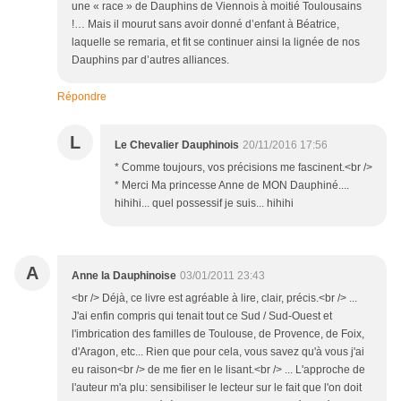
une « race » de Dauphins de Viennois à moitié Toulousains
!… Mais il mourut sans avoir donné d’enfant à Béatrice,
laquelle se remaria, et fit se continuer ainsi la lignée de nos
Dauphins par d’autres alliances.
Répondre
L
Le Chevalier Dauphinois
20/11/2016 17:56
* Comme toujours, vos précisions me fascinent.<br />
* Merci Ma princesse Anne de MON Dauphiné....
hihihi... quel possessif je suis... hihihi
A
Anne la Dauphinoise
03/01/2011 23:43
<br /> Déjà, ce livre est agréable à lire, clair, précis.<br /> ...
J'ai enfin compris qui tenait tout ce Sud / Sud-Ouest et
l'imbrication des familles de Toulouse, de Provence, de Foix,
d'Aragon, etc... Rien que pour cela, vous savez qu'à vous j'ai
eu raison<br /> de me fier en le lisant.<br /> ... L'approche de
l'auteur m'a plu: sensibiliser le lecteur sur le fait que l'on doit