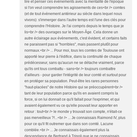
lire et penser ces évènements avec la mentalité de l'époque
si l'on veut comprendre les agissements de ces<br /> comtes
(et de tout évènement antérieur au siècle dans lequel nous
vivons): s'immerger dans l'autre temps est l'une des clés pour
comprendre l'Histoire. Je l'ai compris depuis le temps que je
lis<br /> des ouvrages sur le Moyen-Âge. Cela donne un
autre éclairage aux évènements, c'est évident, et certains faits
ne paraissent pas si "horribles", mais passent plutôt pour
normaux.<br /> ... Pour moi, tous les comtes de Toulouse ont
apporté leur pierre à l'édifice, dans la continuité de chaque
prédécesseur, sans qu'aucun ne se détache vraiment, parce
qu'ils ont tous combattu - sans<br /> toujours combattre
d'ailleurs - pour garder l'intégrité de leur comté et surtout pour
en protéger sa population. Peut-être les rares personnes
"haut-placées" de notre Histoire qui se préoccupèrent<br />
tant de leur population parce qu'ils en avaient compris la
force, si on lui donnait ce qu'il fallait pour l'exprimer, et qui
avaient également vu ce qu'elle pouvait leur apporter en
retour : tout<br /> le monde y trouvait son compte, n'était-ce
pas merveilleux ?!...<br /> ... Je connaissais Raimond IV, plus
pour ce qu'il fit outremer que dans son comté. Lacune
comblée.<br /> ... Je connaissais également plus la
descendance de Bertrand à Tripoli que je ne connaissais