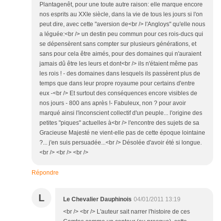
Plantagenêt, pour une toute autre raison: elle marque encore
nos esprits au XXIe siècle, dans la vie de tous les jours si l'on
peut dire, avec cette "aversion de<br /> l'Angloys" qu'elle nous
a léguée:<br /> un destin peu commun pour ces rois-ducs qui
se dépensèrent sans compter sur plusieurs générations, et
sans pour cela être aimés, pour des domaines qui n'auraient
jamais dû être les leurs et dont<br /> ils n'étaient même pas
les rois ! - des domaines dans lesquels ils passèrent plus de
temps que dans leur propre royaume pour certains d'entre
eux -<br /> Et surtout des conséquences encore visibles de
nos jours - 800 ans après !- Fabuleux, non ? pour avoir
marqué ainsi l'inconscient collectif d'un peuple... l'origine des
petites "piques" actuelles à<br /> l'encontre des sujets de sa
Gracieuse Majesté ne vient-elle pas de cette époque lointaine
?... j'en suis persuadée...<br /> Désolée d'avoir été si longue.
<br /> <br /> <br />
Répondre
L
Le Chevalier Dauphinois
04/01/2011 13:19
<br /> <br /> L'auteur sait narrer l'histoire de ces