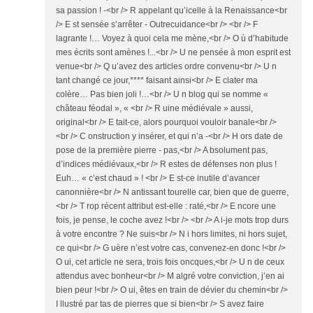
sa passion ! -<br /> R appelant qu’icelle à la Renaissance<br
/> E st sensée s’arrêter - Outrecuidance<br /> <br /> F
lagrante !… Voyez à quoi cela me mène,<br /> O ù d’habitude
mes écrits sont amènes !...<br /> U ne pensée à mon esprit est
venue<br /> Q u’avez des articles ordre convenu<br /> U n
tant changé ce jour,**** faisant ainsi<br /> E clater ma
colère… Pas bien joli !…<br /> U n blog qui se nomme «
château féodal », « <br /> R uine médiévale » aussi,
original<br /> E tait-ce, alors pourquoi vouloir banale<br />
<br /> C onstruction y insérer, et qui n’a -<br /> H ors date de
pose de la première pierre - pas,<br /> A bsolument pas,
d’indices médiévaux,<br /> R estes de défenses non plus !
Euh… « c’est chaud » ! <br /> E st-ce inutile d’avancer
canonnière<br /> N antissant tourelle car, bien que de guerre,
<br /> T rop récent attribut est-elle : raté,<br /> E ncore une
fois, je pense, le coche avez !<br /> <br /> A i-je mots trop durs
à votre encontre ? Ne suis<br /> N i hors limites, ni hors sujet,
ce qui<br /> G uère n’est votre cas, convenez-en donc !<br />
O ui, cet article ne sera, trois fois oncques,<br /> U n de ceux
attendus avec bonheur<br /> M algré votre conviction, j’en ai
bien peur !<br /> O ui, êtes en train de dévier du chemin<br />
I llustré par tas de pierres que si bien<br /> S avez faire