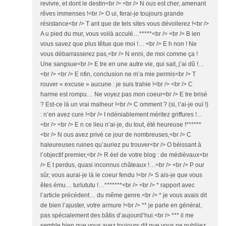
revivre, et dont le destin<br /> <br /> N ous est cher, amenant
rêves immenses !<br /> O ui, ferai-je toujours grande
résistance<br /> T ant que de tels sites vous dévoilerez !<br />
A u pied du mur, vous voilà acculé…*****<br /> <br /> B ien
vous savez que plus têtue que moi !… <br /> E h non ! Ne
vous débarrasserez pas,<br /> N enni, de moi comme ça !
Une sangsue<br /> E tre en une autre vie, qui sait, j’ai dû !…
<br /> <br /> E nfin, conclusion ne m’a mie permis<br /> T
rouver « excuse » aucune : je suis trahie !<br /> <br /> C
harme est rompu… Ne voyez pas mon coeur<br /> E tre brisé
? Est-ce là un vrai malheur !<br /> C omment ? (si, l’ai-je ouï !)
: n’en avez cure !<br /> I ndéniablement méritez griffures !…
<br /> <br /> E n ce lieu n’ai-je, du tout, été heureuse !******
<br /> N ous avez privé ce jour de nombreuses,<br /> C
haleureuses ruines qu’auriez pu trouver<br /> O béissant à
l’objectif premier,<br /> R éel de votre blog : de médiévaux<br
/> E t perdus, quasi inconnus châteaux !…<br /> <br /> P our
sûr, vous aurai-je là le coeur fendu !<br /> S ais-je que vous
êtes ému… turlututu !…*******<br /> <br /> * rapport avec
l’article précédent… du même genre.<br /> * je vous avais dit
de bien l’ajuster, votre armure !<br /> ** je parle en général,
pas spécialement des bâtis d’aujourd’hui.<br /> *** il me
semble bien que vous avez toujours dit que vous ne publiiez