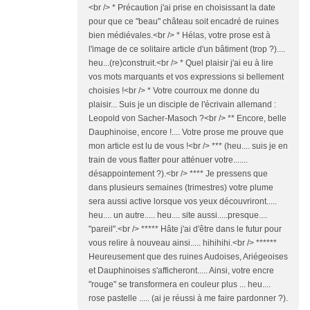
<br /> * Précaution j'ai prise en choisissant la date
pour que ce "beau" château soit encadré de ruines
bien médiévales.<br /> * Hélas, votre prose est à
l'image de ce solitaire article d'un bâtiment (trop ?)....
heu...(re)construit.<br /> * Quel plaisir j'ai eu à lire
vos mots marquants et vos expressions si bellement
choisies !<br /> * Votre courroux me donne du
plaisir... Suis je un disciple de l'écrivain allemand :
Leopold von Sacher-Masoch ?<br /> ** Encore, belle
Dauphinoise, encore !.... Votre prose me prouve que
mon article est lu de vous !<br /> *** (heu.... suis je en
train de vous flatter pour atténuer votre.......
désappointement ?).<br /> **** Je pressens que
dans plusieurs semaines (trimestres) votre plume
sera aussi active lorsque vos yeux découvriront.....
heu.... un autre..... heu.... site aussi.....presque....
"pareil".<br /> ***** Hâte j'ai d'être dans le futur pour
vous relire à nouveau ainsi..... hihihihi.<br /> ******
Heureusement que des ruines Audoises, Ariégeoises
et Dauphinoises s'afficheront..... Ainsi, votre encre
"rouge" se transformera en couleur plus ... heu....
rose pastelle ..... (ai je réussi à me faire pardonner ?).