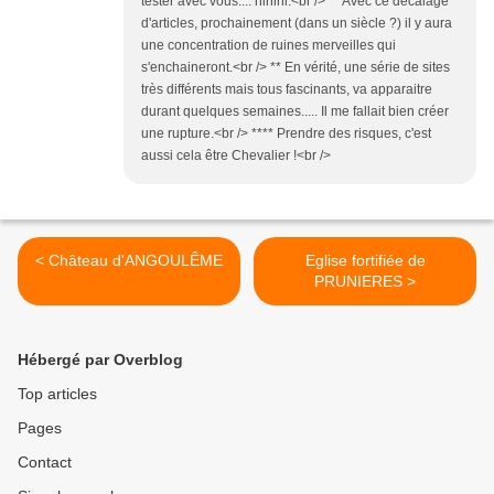
tester avec vous.... hihihi.<br /> ** Avec ce décalage
d'articles, prochainement (dans un siècle ?) il y aura
une concentration de ruines merveilles qui
s'enchaineront.<br /> ** En vérité, une série de sites
très différents mais tous fascinants, va apparaitre
durant quelques semaines..... Il me fallait bien créer
une rupture.<br /> **** Prendre des risques, c'est
aussi cela être Chevalier !<br />
< Château d'ANGOULÊME
Eglise fortifiée de
PRUNIERES >
Hébergé par Overblog
Top articles
Pages
Contact