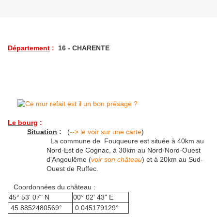
Département
:
16 - CHARENTE
Le bourg
:
Situation
:
(
--> le voir sur une carte
)
La commune de Fouqueure est située à 40km au
Nord-Est de Cognac, à 30km au Nord-Nord-Ouest
d'Angoulême (
voir son château
) et à 20km au Sud-
Ouest de Ruffec.
Coordonnées du château :
45° 53' 07" N
00° 02' 43" E
45.8852480569°
0.045179129°