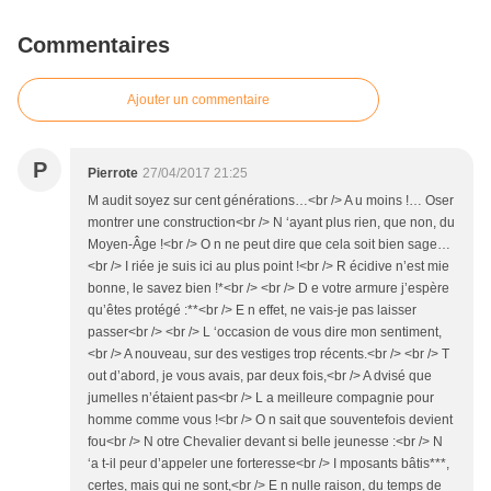
Commentaires
Ajouter un commentaire
P
Pierrote
27/04/2017 21:25
M audit soyez sur cent générations…<br /> A u moins !… Oser
montrer une construction<br /> N ‘ayant plus rien, que non, du
Moyen-Âge !<br /> O n ne peut dire que cela soit bien sage…
<br /> I riée je suis ici au plus point !<br /> R écidive n’est mie
bonne, le savez bien !*<br /> <br /> D e votre armure j’espère
qu’êtes protégé :**<br /> E n effet, ne vais-je pas laisser
passer<br /> <br /> L ‘occasion de vous dire mon sentiment,
<br /> A nouveau, sur des vestiges trop récents.<br /> <br /> T
out d’abord, je vous avais, par deux fois,<br /> A dvisé que
jumelles n’étaient pas<br /> L a meilleure compagnie pour
homme comme vous !<br /> O n sait que souventefois devient
fou<br /> N otre Chevalier devant si belle jeunesse :<br /> N
‘a t-il peur d’appeler une forteresse<br /> I mposants bâtis***,
certes, mais qui ne sont,<br /> E n nulle raison, du temps de