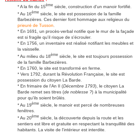
ème
* A la fin du 15
siècle, construction d'un manoir fortifié.
ème
* Au 16
siècle, le site est possession de la famille
Barbezières. Ces dernier font hommage aux religieux du
prieuré de Tusson
.
* En 1691, un procès-verbal notifie que le mur de la façade
est si fragile qu'il risque de s'écrouler.
* En 1756, un inventaire est réalisé notifiant les meubles et
la vaisselle.
ème
* Au milieu du 18
siècle, le site est toujours possession
de la famille Barbezières.
* En 1760, le site est transformé en ferme.
* Vers 1792, durant la Révolution Française, le site est
possession du citoyen La Barde.
* En frimaire de l'An II (
Décembre 1793
), le citoyen La
Barde remet ses titres (
de noblesse ?
) à la municipalité
pour qu'ils soient brûlés.
ème
* Au 19
siècle, le manoir est percé de nombreuses
fenêtres.
ème
* Au 20
siècle, la découverte depuis la route et les
sentiers est libre et gratuite en respectant la tranquillité des
habitants. La visite de l'intérieur est interdite.