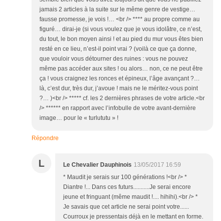
jamais 2 articles à la suite sur le même genre de vestige…
fausse promesse, je vois !… <br /> **** au propre comme au
figuré… dirai-je (si vous voulez que je vous idolâtre, ce n’est,
du tout, le bon moyen ainsi ! et au pied du mur vous êtes bien
resté en ce lieu, n’est-il point vrai ? (voilà ce que ça donne,
que vouloir vous détourner des ruines : vous ne pouvez
même pas accéder aux sites ! ou alors… non, ce ne peut être
ça ! vous craignez les ronces et épineux, l’âge avançant ?…
là, c’est dur, très dur, j’avoue ! mais ne le méritez-vous point
?… )<br /> ***** cf. les 2 dernières phrases de votre article.<br
/> ****** en rapport avec l’infobulle de votre avant-dernière
image… pour le « turlututu » !
Répondre
L
Le Chevalier Dauphinois
13/05/2017 16:59
* Maudit je serais sur 100 générations !<br /> *
Diantre !... Dans ces futurs...........Je serai encore
jeune et fringuant (même maudit !.... hihihi).<br /> *
Je savais que cet article ne serai point votre......
Courroux je pressentais déjà en le mettant en forme.