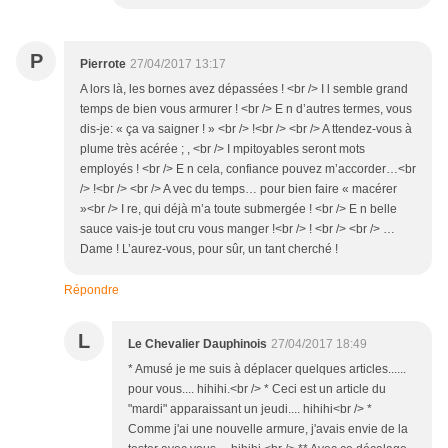
P
Pierrote
27/04/2017 13:17
A lors là, les bornes avez dépassées ! <br /> I l semble grand
temps de bien vous armurer ! <br /> E n d’autres termes, vous
dis-je: « ça va saigner ! » <br /> !<br /> <br /> A ttendez-vous à
plume très acérée ; , <br /> I mpitoyables seront mots
employés ! <br /> E n cela, confiance pouvez m’accorder…<br
/> !<br /> <br /> A vec du temps… pour bien faire « macérer
»<br /> I re, qui déjà m’a toute submergée ! <br /> E n belle
sauce vais-je tout cru vous manger !<br /> ! <br /> <br /> …
Dame ! L’aurez-vous, pour sûr, un tant cherché !
Répondre
L
Le Chevalier Dauphinois
27/04/2017 18:49
* Amusé je me suis à déplacer quelques articles......
pour vous.... hihihi.<br /> * Ceci est un article du
"mardi" apparaissant un jeudi.... hihihi<br /> *
Comme j'ai une nouvelle armure, j'avais envie de la