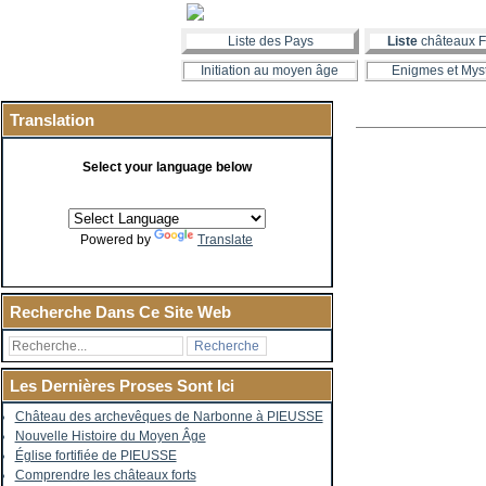
Liste des Pays
Liste
châteaux F
Initiation au moyen âge
Enigmes et Mys
Translation
Select your language below
Powered by
Translate
Recherche Dans Ce Site Web
Les Dernières Proses Sont Ici
Château des archevêques de Narbonne à PIEUSSE
Nouvelle Histoire du Moyen Âge
Église fortifiée de PIEUSSE
Comprendre les châteaux forts