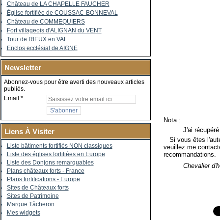
Château de LA CHAPELLE FAUCHER
Église fortifiée de COUSSAC-BONNEVAL
Château de COMMEQUIERS
Fort villageois d'ALIGNAN du VENT
Tour de RIEUX en VAL
Enclos ecclésial de AIGNE
Newsletter
Abonnez-vous pour être averti des nouveaux articles
publiés.
Email
Nota
:
J'ai récupéré
Liens À Visiter
Si vous êtes l'auteu
Liste bâtiments fortifiés NON classiques
veuillez me contacte
recommandations.
Liste des églises fortifiées en Europe
Liste des Donjons remarquables
Chevalier d'
Plans châteaux forts - France
Plans fortifications - Europe
Sites de Châteaux forts
Sites de Patrimoine
Marque Tâcheron
Mes widgets