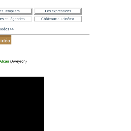
es Templiers
Les expressions
es et Légendes
Châteaux au cinéma
Vidéos >>
Vidéo
'Alcas
(Aveyron)