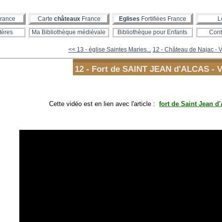
rance
Carte
châteaux
France
Eglises
Fortifiées France
L
tères
Ma Bibliothèque médiévale
Bibliothèque pour Enfants
Cont
<< 13 - église Saintes Maries...
12 - Château de Najac - 
12 - Fort de SAINT JEAN d'ALCAS - 
Cette vidéo est en lien avec l'article :
fort de Saint Jean d