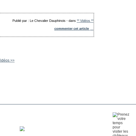
Publié par : Le Chevalier Dauphinois
-
dans
** Vidéos **
commenter cet article
…
Vidéos >>