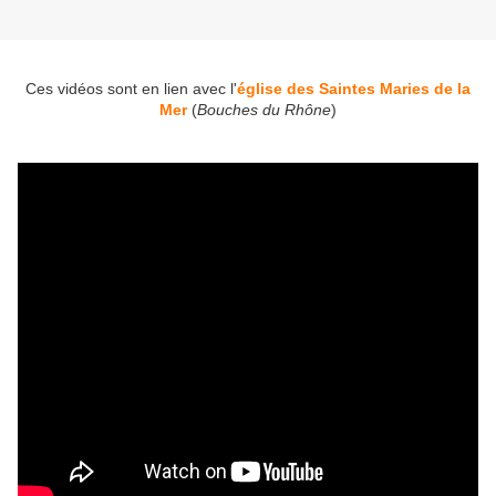
Ces vidéos sont en lien avec l'
église des Saintes Maries de la
Mer
(
Bouches du Rhône
)