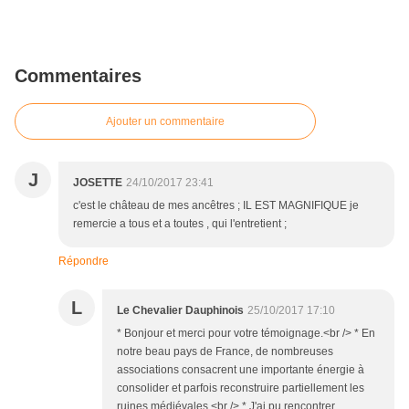
Commentaires
Ajouter un commentaire
J
JOSETTE
24/10/2017 23:41
c'est le château de mes ancêtres ; IL EST MAGNIFIQUE je
remercie a tous et a toutes , qui l'entretient ;
Répondre
L
Le Chevalier Dauphinois
25/10/2017 17:10
* Bonjour et merci pour votre témoignage.<br /> * En
notre beau pays de France, de nombreuses
associations consacrent une importante énergie à
consolider et parfois reconstruire partiellement les
ruines médiévales.<br /> * J'ai pu rencontrer