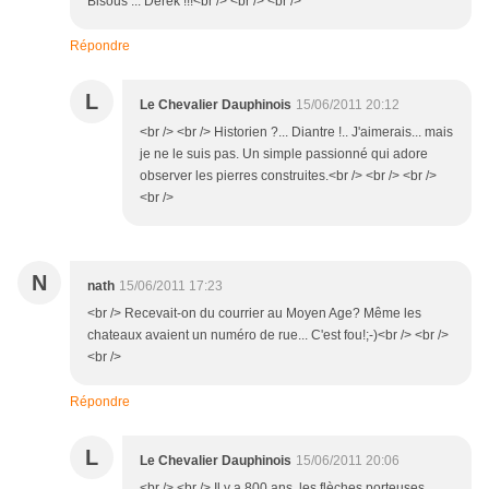
Bisous ... Derek !!!<br /> <br /> <br />
Répondre
L
Le Chevalier Dauphinois
15/06/2011 20:12
<br /> <br /> Historien ?... Diantre !.. J'aimerais... mais
je ne le suis pas. Un simple passionné qui adore
observer les pierres construites.<br /> <br /> <br />
<br />
N
nath
15/06/2011 17:23
<br /> Recevait-on du courrier au Moyen Age? Même les
chateaux avaient un numéro de rue... C'est fou!;-)<br /> <br />
<br />
Répondre
L
Le Chevalier Dauphinois
15/06/2011 20:06
<br /> <br /> Il y a 800 ans, les flèches porteuses