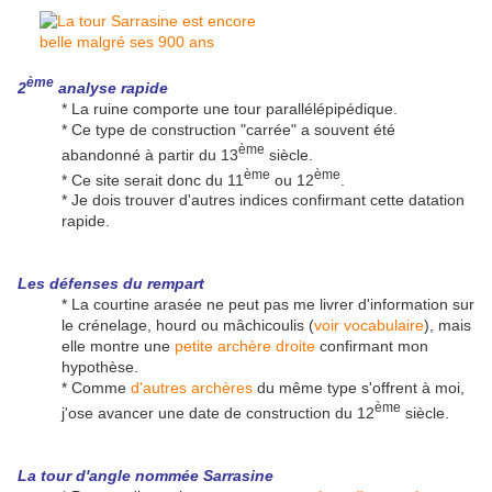
ème
2
analyse rapide
* La ruine comporte une tour parallélépipédique.
* Ce type de construction "carrée" a souvent été
ème
abandonné à partir du 13
siècle.
ème
ème
* Ce site serait donc du 11
ou 12
.
* Je dois trouver d'autres indices confirmant cette datation
rapide.
Les défenses du rempart
* La courtine arasée ne peut pas me livrer d'information sur
le crénelage, hourd ou mâchicoulis (
voir vocabulaire
), mais
elle montre une
petite archère droite
confirmant mon
hypothèse.
* Comme
d'autres archères
du même type s'offrent à moi,
ème
j'ose avancer une date de construction du 12
siècle.
La tour d'angle nommée Sarrasine