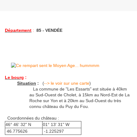
Département
:
85 - VENDÉE
Le bourg
:
Situation
:
(
--> le voir sur une carte
)
La commune de "Les Essarts" est située à 40km
au Sud-Ouest de Cholet, à 15km au Nord-Est de La
Roche sur Yon et à 20km au Sud-Ouest du très
connu château du Puy du Fou.
Coordonnées du château :
46° 46' 32" N
01° 13' 31" W
46.775626
-1.225297