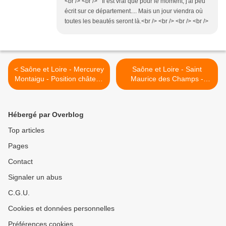
<br /> <br /> Il est vrai que pour le moment, j'ai peu
écrit sur ce département.... Mais un jour viendra où
toutes les beautés seront là.<br /> <br /> <br /> <br />
< Saône et Loire - Mercurey
Saône et Loire - Saint
Montaigu - Position château
Maurice des Champs -
sur carte
Position église sur carte >
Hébergé par Overblog
Top articles
Pages
Contact
Signaler un abus
C.G.U.
Cookies et données personnelles
Préférences cookies