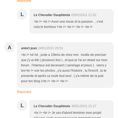
Répondre
L
Le Chevalier Dauphinois
03/02/2011 21:52
<br /> <br /> Avoir une muse et la passion ... c'est
cela le bonheur !<br /> <br /> <br /> <br />
A
aniort jean
24/01/2011 20:53
<br /> hé hé , juste a 10kms de chez moi . inutile de preciser
que j'y ai été ( plusieurs fois ) , et que je l'ai en detail sur mon
forum . l'interieur est decevant ( carrelage et placo ) . viens y
les<br /> voir les photos , y'a aussi l'histoire , tu t'inscrit , tu te
presente et aprés ca roule tout seul . ( y'a méme de la pub
pour ton blog )<br /> <br /> <br />
Répondre
L
Le Chevalier Dauphinois
30/01/2011 21:27
<br /> <br /> Je vas d'abord terminer mon projet