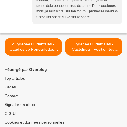
(chuuut, c'est un secret pour le moment) qui me
prend déjà beaucoup trop de temps.Dans quelques
mois, je m'inscrirai sur ton forum... promesse de<br />
Chevalier.<br /> <br /> <br /> <br />
< Pyrénées Orientales -
Pyrénées Orientales -
Caudiès de Fenouillèdes -
Castelnou - Position tour
Position Castel Fizel sur
sur carte >
carte
Hébergé par Overblog
Top articles
Pages
Contact
Signaler un abus
C.G.U.
Cookies et données personnelles