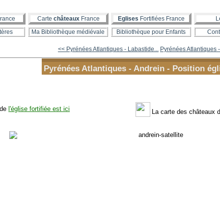
rance
Carte
châteaux
France
Eglises
Fortifiées France
L
tères
Ma Bibliothèque médiévale
Bibliothèque pour Enfants
Cont
<< Pyrénées Atlantiques - Labastide...
Pyrénées Atlantiques -
Pyrénées Atlantiques - Andrein - Position égl
 de
l'église fortifiée est ici
La carte des châteaux