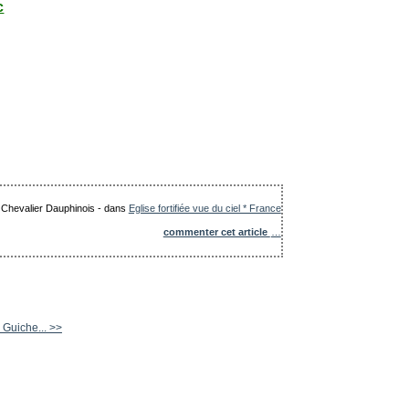
c
e Chevalier Dauphinois
-
dans
Eglise fortifiée vue du ciel * France
commenter cet article
…
 Guiche... >>