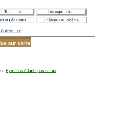
es Templiers
Les expressions
es et Légendes
Châteaux au cinéma
 Guiche... >>
ise sur carte
 des
Pyrénées Atlantiques est ici