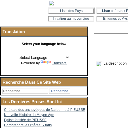
Liste des Pays
Liste
châteaux F
Initiation au moyen âge
Enigmes et Mys
Translation
Select your language below
La description
Powered by
Translate
Recherche Dans Ce Site Web
Les Dernières Proses Sont Ici
Château des archevêques de Narbonne à PIEUSSE
Nouvelle Histoire du Moyen Âge
Église fortifiée de PIEUSSE
Comprendre les châteaux forts