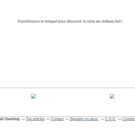
tail Overblog
Top articles
Contact
Signaler un abus
C.G.U.
Cookies