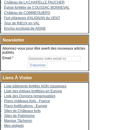
Château de LA CHAPELLE FAUCHER
Église fortifiée de COUSSAC-BONNEVAL
Château de COMMEQUIERS
Fort villageois d'ALIGNAN du VENT
Tour de RIEUX en VAL
Enclos ecclésial de AIGNE
Newsletter
Abonnez-vous pour être averti des nouveaux articles
publiés.
Email
Liens À Visiter
Liste bâtiments fortifiés NON classiques
Liste des églises fortifiées en Europe
Liste des Donjons remarquables
Plans châteaux forts - France
Plans fortifications - Europe
Sites de Châteaux forts
Sites de Patrimoine
Marque Tâcheron
Mes widgets