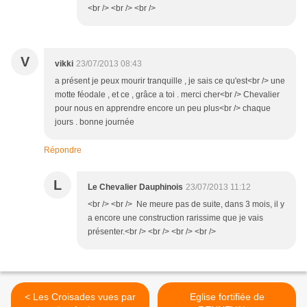
<br /> <br /> <br />
V
vikki
23/07/2013 08:43
a présent je peux mourir tranquille , je sais ce qu'est<br /> une
motte féodale , et ce , grâce a toi . merci cher<br /> Chevalier
pour nous en apprendre encore un peu plus<br /> chaque
jours . bonne journée
Répondre
L
Le Chevalier Dauphinois
23/07/2013 11:12
<br /> <br /> Ne meure pas de suite, dans 3 mois, il y
a encore une construction rarissime que je vais
présenter.<br /> <br /> <br /> <br />
< Les Croisades vues par
Eglise fortifiée de