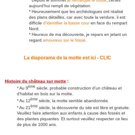
* Depuis le sommet
je remarque le fossé
, certes
aujourd'hui rempli de végétation.
* Heureusement que les archéologues ont réalisé
des plans détaillés, car avec toute la verdure, il est
difficile
d'identifier la basse cour
en face du rempart
Nord.
* Heureux de ma découverte, je repars en jetant un
regard
amoureux sur le fossé
.
La diaporama de la motte est ici - CLIC
Histoire du château sur motte
:
ème
* Au 9
siècle, probable construction d'un château et
d'habitat en bois sur la motte.
ème
* Au 12
siècle, la motte semble abandonnée.
ème
* Au 21
siècle, la découverte du site est libre et gratuite.
Veuillez faire attention aux enfants à cause des fossés et
des plantes piquantes. Et surtout veuillez respecter ce lieu
de plus de 1000 ans.