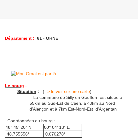
Département
:
61 - ORNE
Le bourg
:
Situation
:
(
--> le voir sur une carte
)
La commune de Silly en Gouffern est située à
55km au Sud-Est de Caen, à 40km au Nord
d'Alençon et à 7km Est-Nord-Est d'Argentan
Coordonnées du bourg :
48° 45′ 20″ N
00° 04′ 13″ E
48.755556°
0.070278°