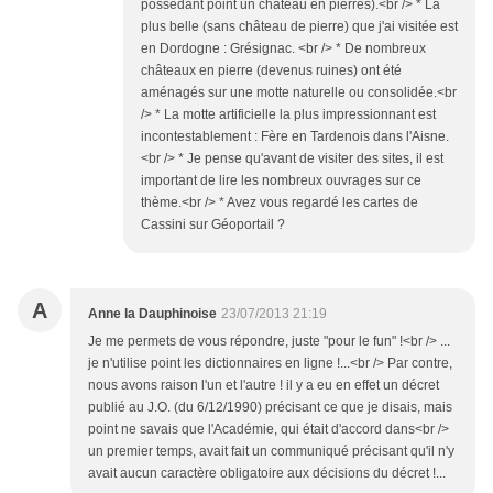
possédant point un château en pierres).<br /> * La
plus belle (sans château de pierre) que j'ai visitée est
en Dordogne : Grésignac. <br /> * De nombreux
châteaux en pierre (devenus ruines) ont été
aménagés sur une motte naturelle ou consolidée.<br
/> * La motte artificielle la plus impressionnant est
incontestablement : Fère en Tardenois dans l'Aisne.
<br /> * Je pense qu'avant de visiter des sites, il est
important de lire les nombreux ouvrages sur ce
thème.<br /> * Avez vous regardé les cartes de
Cassini sur Géoportail ?
A
Anne la Dauphinoise
23/07/2013 21:19
Je me permets de vous répondre, juste "pour le fun" !<br /> ...
je n'utilise point les dictionnaires en ligne !...<br /> Par contre,
nous avons raison l'un et l'autre ! il y a eu en effet un décret
publié au J.O. (du 6/12/1990) précisant ce que je disais, mais
point ne savais que l'Académie, qui était d'accord dans<br />
un premier temps, avait fait un communiqué précisant qu'il n'y
avait aucun caractère obligatoire aux décisions du décret !...