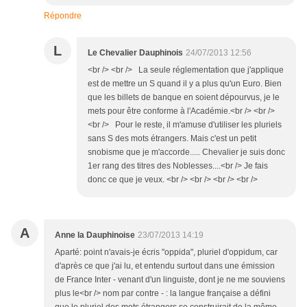
Répondre
L
Le Chevalier Dauphinois
24/07/2013 12:56
<br /> <br /> La seule réglementation que j'applique
est de mettre un S quand il y a plus qu'un Euro. Bien
que les billets de banque en soient dépourvus, je le
mets pour être conforme à l'Académie.<br /> <br />
<br /> Pour le reste, il m'amuse d'utiliser les pluriels
sans S des mots étrangers. Mais c'est un petit
snobisme que je m'accorde..... Chevalier je suis donc
1er rang des titres des Noblesses....<br /> Je fais
donc ce que je veux. <br /> <br /> <br /> <br />
A
Anne la Dauphinoise
23/07/2013 14:19
Aparté: point n'avais-je écris "oppida", pluriel d'oppidum, car
d'après ce que j'ai lu, et entendu surtout dans une émission
de France Inter - venant d'un linguiste, dont je ne me souviens
plus le<br /> nom par contre - : la langue française a défini