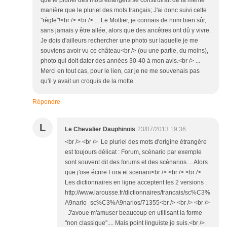
que le pluriel des mots étrangers se construirait de la même
manière que le pluriel des mots français; J'ai donc suivi cette
"règle"!<br /> <br /> ... Le Mottier, je connais de nom bien sûr,
sans jamais y être allée, alors que des ancêtres ont dû y vivre.
Je dois d'ailleurs rechercher une photo sur laquelle je me
souviens avoir vu ce château<br /> (ou une partie, du moins),
photo qui doit dater des années 30-40 à mon avis.<br /> ...
Merci en tout cas, pour le lien, car je ne me souvenais pas
qu'il y avait un croquis de la motte.
Répondre
L
Le Chevalier Dauphinois
23/07/2013 19:36
<br /> <br /> Le pluriel des mots d'origine étrangère
est toujours délicat : Forum, scénario par exemple
sont souvent dit des forums et des scénarios.... Alors
que j'ose écrire Fora et scenarii<br /> <br /> <br />
Les dictionnaires en ligne acceptent les 2 versions :
http://www.larousse.fr/dictionnaires/francais/sc%C3%
A9nario_sc%C3%A9narios/71355<br /> <br /> <br />
J'avoue m'amuser beaucoup en utilisant la forme
"non classique".... Mais point linguiste je suis.<br />