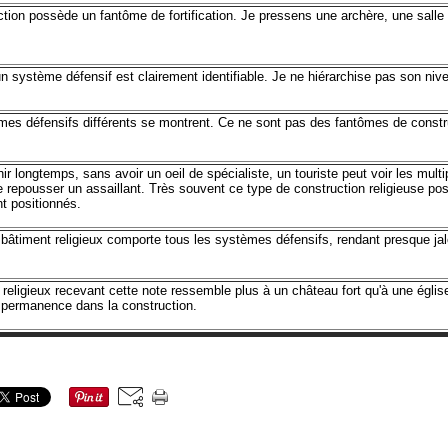
ion possède un fantôme de fortification. Je pressens une archère, une salle d
système défensif est clairement identifiable. Je ne hiérarchise pas son niveau 
s défensifs différents se montrent. Ce ne sont pas des fantômes de construct
r longtemps, sans avoir un oeil de spécialiste, un touriste peut voir les mu
e repousser un assaillant. Très souvent ce type de construction religieuse p
t positionnés.
bâtiment religieux comporte tous les systèmes défensifs, rendant presque jal
eligieux recevant cette note ressemble plus à un château fort qu'à une églis
n permanence dans la construction.