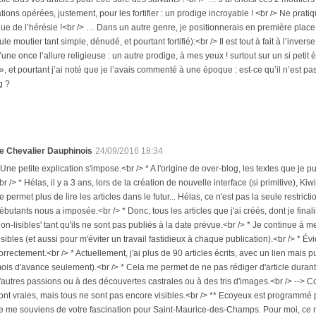
tions opérées, justement, pour les fortifier : un prodige incroyable ! <br /> Ne prati
que de l’hérésie !<br /> … Dans un autre genre, je positionnerais en première plac
e moutier tant simple, dénudé, et pourtant fortifié):<br /> Il est tout à fait à l’invers
une once l’allure religieuse : un autre prodige, à mes yeux ! surtout sur un si petit éd
 », et pourtant j’ai noté que je l’avais commenté à une époque : est-ce qu’il n’est p
g ?
e Chevalier Dauphinois
24/09/2016 18:34
 Une petite explication s'impose.<br /> * A l'origine de over-blog, les textes que je p
br /> * Hélas, il y a 3 ans, lors de la création de nouvelle interface (si primitive), 
e permet plus de lire les articles dans le futur... Hélas, ce n'est pas la seule rest
ébutants nous a imposée.<br /> * Donc, tous les articles que j'ai créés, dont je fina
non-lisibles' tant qu'ils ne sont pas publiés à la date prévue.<br /> * Je continue à m
isibles (et aussi pour m'éviter un travail fastidieux à chaque publication).<br /> * Év
orrectement.<br /> * Actuellement, j'ai plus de 90 articles écrits, avec un lien mais pu
ois d'avance seulement).<br /> * Cela me permet de ne pas rédiger d'article duran
'autres passions ou à des découvertes castrales ou à des tris d'images.<br /> --> 
ont vraies, mais tous ne sont pas encore visibles.<br /> ** Ecoyeux est programmé pou
e me souviens de votre fascination pour Saint-Maurice-des-Champs. Pour moi, ce ne