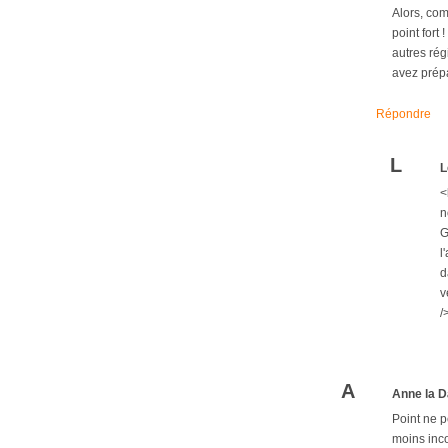
Alors, com
point fort
autres rég
avez prépa
Répondre
L
L
<
n
G
l
d
v
/
A
Anne la D
Point ne p
moins inco