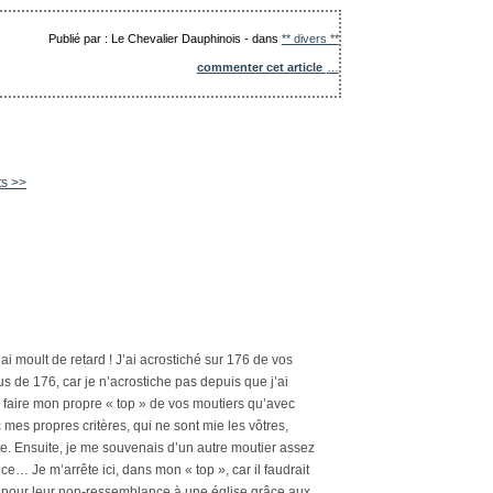
Publié par : Le Chevalier Dauphinois
-
dans
** divers **
commenter cet article
…
ts >>
’ai moult de retard ! J’ai acrostiché sur 176 de vos
lus de 176, car je n’acrostiche pas depuis que j’ai
x faire mon propre « top » de vos moutiers qu’avec
mes propres critères, qui ne sont mie les vôtres,
te. Ensuite, je me souvenais d’un autre moutier assez
e… Je m’arrête ici, dans mon « top », car il faudrait
ers pour leur non-ressemblance à une église grâce aux