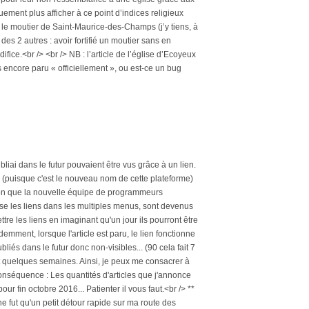
quement plus afficher à ce point d’indices religieux
e le moutier de Saint-Maurice-des-Champs (j’y tiens, à
e des 2 autres : avoir fortifié un moutier sans en
ifice.<br /> <br /> NB : l’article de l’église d’Ecoyeux
as encore paru « officiellement », ou est-ce un bug
ubliai dans le futur pouvaient être vus grâce à un lien.
Kiwi (puisque c'est le nouveau nom de cette plateforme)
riction que la nouvelle équipe de programmeurs
lise les liens dans les multiples menus, sont devenus
ettre les liens en imaginant qu'un jour ils pourront être
idemment, lorsque l'article est paru, le lien fonctionne
bliés dans le futur donc non-visibles... (90 cela fait 7
t quelques semaines. Ainsi, je peux me consacrer à
Conséquence : Les quantités d'articles que j'annonce
r fin octobre 2016... Patienter il vous faut.<br /> **
 fut qu'un petit détour rapide sur ma route des