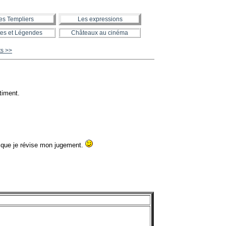
es Templiers
Les expressions
es et Légendes
Châteaux au cinéma
ts >>
timent.
t que je révise mon jugement.