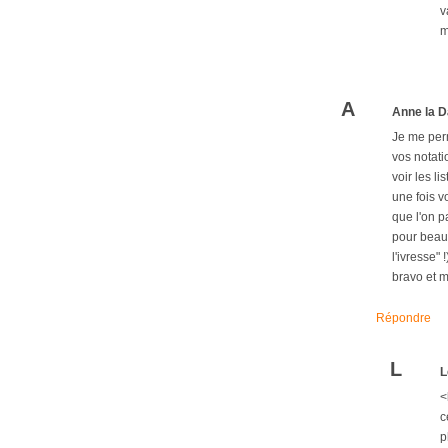
v
m
A
Anne la D
Je me perm
vos notatio
voir les l
une fois v
que l'on pa
pour beauc
l'ivresse"
bravo et m
Répondre
L
L
<
c
p