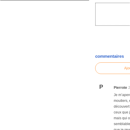
commentaires
Ajo
P
Pierrote
Je m’aperç
moutiers, 
découvert 
ceux que j
mais qui o
semblable,
que je rev