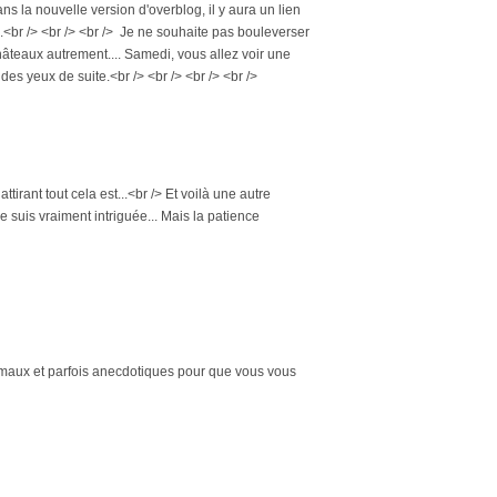
 la nouvelle version d'overblog, il y aura un lien
s.<br /> <br /> <br /> Je ne souhaite pas bouleverser
hâteaux autrement.... Samedi, vous allez voir une
des yeux de suite.<br /> <br /> <br /> <br />
rant tout cela est...<br /> Et voilà une autre
e suis vraiment intriguée... Mais la patience
imaux et parfois anecdotiques pour que vous vous