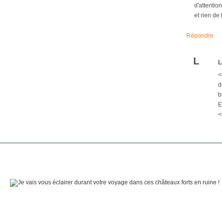
d'attentio
et rien de
Répondre
L
L
<
d
b
E
<