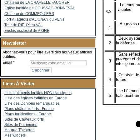
Château de LA CHAPELLE FAUCHER
La construct
Église fortifiée de COUSSAC-BONNEVAL
visibles.
0,5
Château de COMMEQUIERS
Fort villageois d'ALIGNAN du VENT
Au moins un 
Tour de RIEUX en VAL
1
Enclos ecclésial de AIGNE
Deux système
Newsletter
2
la défense.
Abonnez-vous pour être averti des nouveaux articles
Sans réfléchi
publiés.
protéger et d
3
Email
intelligemmen
Ce style de 
4
fortes.
Liens À Visiter
Le bâtiment r
Liste bâtiments fortifiés NON classiques
5
habitaient e
Liste des églises fortifiées en Europe
Liste des Donjons remarquables
Plans châteaux forts - France
Plans fortifications - Europe
Sites de Châteaux forts
Sites de Patrimoine
Marque Tâcheron
Mes widgets