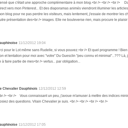
ensé que c'était une approche complémentaire à mon blog.<br /> <br /> <br /> Dans
irect vers mon Pinterest... Et des diaporamas animés viendront illuminer les article
on blog pour ne pas perdre les visiteurs, mais lentement, j'essaie de montrer les c
utre présentation des<br /> images. Elle ne bouleverse rien, mais procure le plaisir 
auphinoise
11/12/2012 19:04
i pour le Lot même sans Rudelle, si vous pouvez.<br /> Et quel programme ! Bien atti
ion et tentation pour moi avec "votre" Du Guesclin "peu connu et minimal"...??? Là, j
 faire partie de mes<br /> vertus... par obligation...
e Chevalier Dauphinois
12/12/2012 12:59
br /> <br /> Vous connaissant un peu, j'avoue m'amuser à mettre des indices min
osiez des questions. Vilain Chevalier je suis. <br /> <br /> <br /> <br />
auphinoise
11/12/2012 17:05