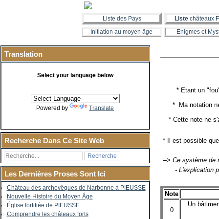
Liste des Pays
Liste
châteaux F
Initiation au moyen âge
Enigmes et Mys
Translation
Select your language below
* Etant un "fou" de
* Ma notation ne pr
Powered by
Translate
* Cette note ne s'ap
Recherche Dans Ce Site Web
* Il est possible q
--> Ce système de no
- L'explication 
Les Dernières Proses Sont Ici
Château des archevêques de Narbonne à PIEUSSE
Note
Nouvelle Histoire du Moyen Âge
Un bâtiment
Église fortifiée de PIEUSSE
0
Comprendre les châteaux forts