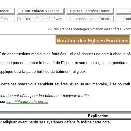
rance
Carte
châteaux
France
Eglises
Fortifiées France
L
tères
Ma Bibliothèque médiévale
Bibliothèque pour Enfants
Cont
<< Résultat des sondages
Notation des châteaux for
Notation des Eglises Fortifiées
 constructions médiévales fortifiées, j'ai osé donner une note à chaque bâ
end pas en compte le beauté de l'église, ni son mobilier, ni ses peintures.
plique qu'à la partie fortifiée du bâtiment religieux.
ue certaines notes vous semblent sévères. Avec un argumentaire, il se pourrai
tation est défini pour les bâtiments religieux fortifiés.
pour
les châteaux forts est ici
.
Explication
 religieux ayant perdu ses systèmes défensifs mérite cette note.