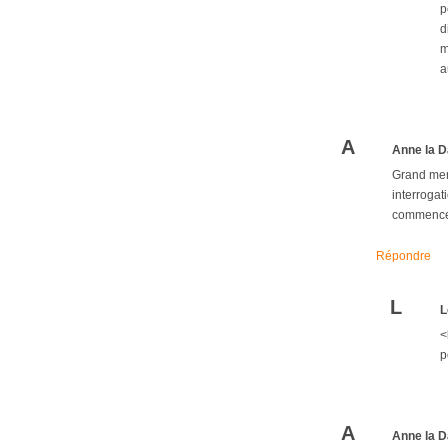
p
d
m
a
A
Anne la D
Grand merc
interrogat
commence à
Répondre
L
L
<
p
A
Anne la D