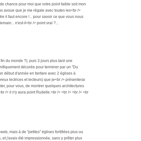
 de chance pour moi que votre point faible soit mon
 vous avoue que je me régale avec toutes les<br />
 il faut encore !... pour savoir ce que vous nous
in... n'est-il<br /> point vrai ?...
 fin du monde ?), puis 3 jours plus tard une
agnifiquement décorée pour terminer par un "Du
 un début d'année en fanfare avec 2 églises à
reux lectrices et lecteurs) que je<br /> présenterai
nter, pour vous, de montrer quelques architectures
r /> il n'y aura point Rudelle.<br /> <br /> <br /> <br
eb, mais à de "petites" églises fortifiées plus ou
, et j'avais été impressionnée, sans y prêter plus