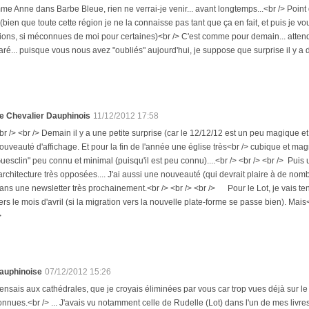
me Anne dans Barbe Bleue, rien ne verrai-je venir... avant longtemps...<br /> Point
 ! (bien que toute cette région je ne la connaisse pas tant que ça en fait, et puis je
ions, si méconnues de moi pour certaines)<br /> C'est comme pour demain... attendre
ré... puisque vous nous avez "oubliés" aujourd'hui, je suppose que surprise il y a dema
e Chevalier Dauphinois
11/12/2012 17:58
br /> <br /> Demain il y a une petite surprise (car le 12/12/12 est un peu magique et
ouveauté d'affichage. Et pour la fin de l'année une église très<br /> cubique et m
uesclin" peu connu et minimal (puisqu'il est peu connu)....<br /> <br /> <br /> Puis
'architecture très opposées.... J'ai aussi une nouveauté (qui devrait plaire à de nomb
ans une newsletter très prochainement.<br /> <br /> <br /> Pour le Lot, je vais te
ers le mois d'avril (si la migration vers la nouvelle plate-forme se passe bien). Mais<b
>
auphinoise
07/12/2012 15:26
ensais aux cathédrales, que je croyais éliminées par vous car trop vues déjà sur le w
nnues.<br /> ... J'avais vu notamment celle de Rudelle (Lot) dans l'un de mes livres