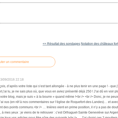
<< Résultat des sondages
Notation des châteaux for
uter un commentaire
23/09/2016 22:18
ois, d’après votre liste qui s’est tant allongée - à ne plus tenir en une page ! - que j
et j’ai lu, je ne sais plus où, que vous en aviez présenté déjà 250 ! J’ai dû en voir p
votre blog, mais je suis « à la bourre » quand même !<br /> <br /> Donc, je ne peu
’ai vus (en réf à nos commentaires sur l’église de Roquefort-des-Landes)… et avec 
nt des points communs.<br /> … Inières vient en prime position, il n’y a pas de dou
 à mes yeux : je viens de le retrouver : c’est Orlhaguet-Sainte Geneviève sur Argenc
oie tous vos articles pour être sûre des suivants !<br /> … J’ai choisi ces 2 mouti