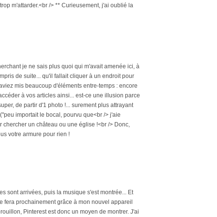
op m'attarder.<br /> ** Curieusement, j'ai oublié la
herchant je ne sais plus quoi qui m'avait amenée ici, à
mpris de suite... qu'il fallait cliquer à un endroit pour
vous aviez mis beaucoup d'éléments entre-temps : encore
accéder à vos articles ainsi... est-ce une illusion parce
 super, de partir d'1 photo !... surement plus attrayant
("peu importait le bocal, pourvu que<br /> j'aie
pour chercher un château ou une église !<br /> Donc,
ous votre armure pour rien !
s sont arrivées, puis la musique s'est montrée... Et
a se fera prochainement grâce à mon nouvel appareil
ouillon, Pinterest est donc un moyen de montrer. J'ai