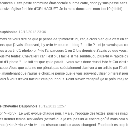
acances. Cette petite commune était cochée sur ma carte, donc j'y suis passé sans tr
assive église fortifiée d'ORLHAGUET. Je la mets donc dans mon top 10 (hihihi).
auphinoise
12/12/2012 23:36
ets de vous dire ce que je pense de "pinterest" ici, car je crois bien que c'est en c
ns, que j'avais découvert, il y a<br /> peu ce ... blog ? ... site ?... et je n'avais pas co
istes à partir d'1 photo.<br /> je l'ai parcouru 1 ou 2 fois depuis et j'avais vu que 
ous me tentez, Chevalier ! car il est plus facile, il me semble, ou plus<br /> rapide d'
rt d'1 photo ?... le fait est que ça le parait... vous avez donc réussi !<br /> Car c'est
oup. Alors que cela ne me gênait pas spécialement d'arriver à un article par l'écrit 
 !), maintenant que j'aurai le choix, je pense que je vais souvent utiliser pinterest 
erci à vous d'avoir fait tout cela pour nous. Point n'avez transpiré (je le présume) s
e Chevalier Dauphinois
13/12/2012 12:57
br /> <br /> Le web évolue chaque jour. Il y a eu l'époque des textes, puis les image
es dernier temps, les vidéos (activité que je n'ai pas<br /> encore goûté mais cel
hoto).<br /> <br /> <br /> Les réseaux sociaux aussi changent. Facebook est trop br