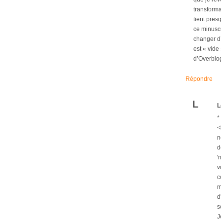
transforma
tient pres
ce minuscul
changer d’
est « vide
d’Overblo
Répondre
L
L
*
<
n
d
'
v
c
m
d
s
J