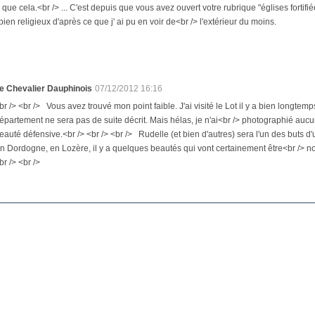
n que cela.<br /> ... C'est depuis que vous avez ouvert votre rubrique "églises fortifiée
 bien religieux d'après ce que j' ai pu en voir de<br /> l'extérieur du moins.
e Chevalier Dauphinois
07/12/2012 16:16
br /> <br /> Vous avez trouvé mon point faible. J'ai visité le Lot il y a bien longte
épartement ne sera pas de suite décrit. Mais hélas, je n'ai<br /> photographié aucune
eauté défensive.<br /> <br /> <br /> Rudelle (et bien d'autres) sera l'un des buts 
n Dordogne, en Lozère, il y a quelques beautés qui vont certainement être<br /> notée
br /> <br />