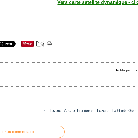
Vers carte satellite dynamique - cli
Publié par : L
<< Lozère - Apcher Prunières...
Lozère - La Garde Guérin
uter un commentaire