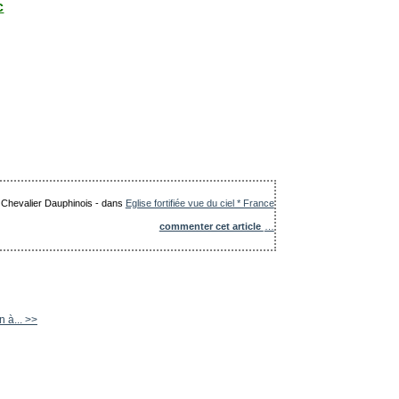
c
e Chevalier Dauphinois
-
dans
Eglise fortifiée vue du ciel * France
commenter cet article
…
 à... >>