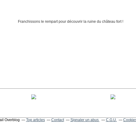
tail Overblog
Top articles
Contact
Signaler un abus
C.G.U.
Cookies