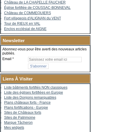
Château de LA CHAPELLE FAUCHER
Église fortifiée de COUSSAC-BONNEVAL
Château de COMMEQUIERS
Fort villageois d'ALIGNAN du VENT
Tour de RIEUX en VAL
Enclos ecclésial de AIGNE
Newsletter
Abonnez-vous pour être averti des nouveaux articles
publiés.
Email
Liens À Visiter
Liste bâtiments fortifiés NON classiques
Liste des églises fortifiées en Europe
Liste des Donjons remarquables
Plans châteaux forts - France
Plans fortifications - Europe
Sites de Châteaux forts
Sites de Patrimoine
Marque Tâcheron
Mes widgets