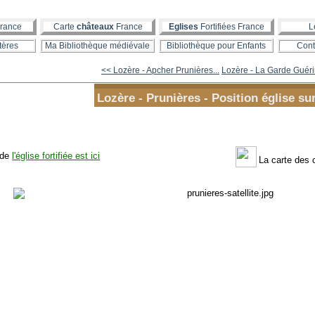
rance
Carte
châteaux
France
Eglises
Fortifiées France
L
tères
Ma Bibliothèque médiévale
Bibliothèque pour Enfants
Cont
<< Lozère - Apcher Prunières...
Lozère - La Garde Guérin
Lozère - Prunières - Position église su
 de
l'église fortifiée est ici
La carte des 