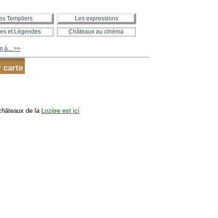
es Templiers
Les expressions
es et Légendes
Châteaux au cinéma
 à... >>
r carte
châteaux de la
Lozère est ici