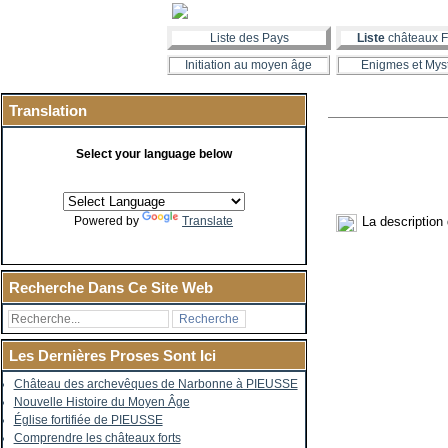
Liste des Pays
Liste
châteaux F
Initiation au moyen âge
Enigmes et Mys
Translation
Select your language below
La description
Powered by
Translate
Recherche Dans Ce Site Web
Les Dernières Proses Sont Ici
Château des archevêques de Narbonne à PIEUSSE
Nouvelle Histoire du Moyen Âge
Église fortifiée de PIEUSSE
Comprendre les châteaux forts