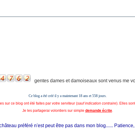
gentes dames et damoiseaux sont venus me voir
Ce blog a été créé il y a maintenant 18 ans et
558 jours.
s sur ce blog ont été faites par votre serviteur (
sauf indication contraire
). Elles so
Je les partagerai volontiers sur simple
demande écrite
.
âteau préféré n'est peut être pas dans mon blog...... Patience, il es