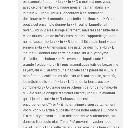
est exemple frappant,<br /> <br /> D u moins à mes yeux,
avec ce chemin<br /> U nique nous entraînant dans le «
lointain »…<br /> <br /> C oncourent à ce sentiment
délicieux<br /> H armonie et austérité des lieux.<br /> O ne
peut à cet ensemble dénier<br /> I rréalité, laquelle fait
rêver…<br /> Z élée suis-je sûrement, mais très sensible<br />
A ses atours d’antan irrésistibles :<br /> L ‘appareillage, dont
ne me lasse mie<br /> <br /> B ien qu’il fût « pain béni » pour
ennemis,<br /> A menuisant la résistance des murs.<br /> L
‘heur a t-il donner une certaine allure <br /> S ynonyme
d’intimité, de chaleur,<br /> I nverses – lapalissade ! – de
grande froideur.<br /> E t puis, magnifiques toits de lauzes me
seyent,<br /> G arants d’une habileté sans pareil<br /> E n la
manière de « coiffer » les bâtis.<br /> S ont ensuite, bien sûr,
les mâchicoulis :<br /> <br /> L ‘âme de la tour, avec eux
combiné<br /> O uvrage qui est chemin de ronde nommé.<br
/> Z èle suis-je obligée d’afficher encore, <br /> E n avouant
qu’ici je prise fort <br /> R ehausse qui est en
encorbellement,**<br /> E mblématique vision certainement
<br /> <br /> G ardée du castel fort de notre enfance… ?<br />
E n elle, s’y ressent toute la défiance,<br /> V aleureuse, car
dans ce lieu seule était (?)<br /> A prévenir invasion : peu
c’était…<br /> U ne salle de repli, c’est vrai, dans logis<br /> D