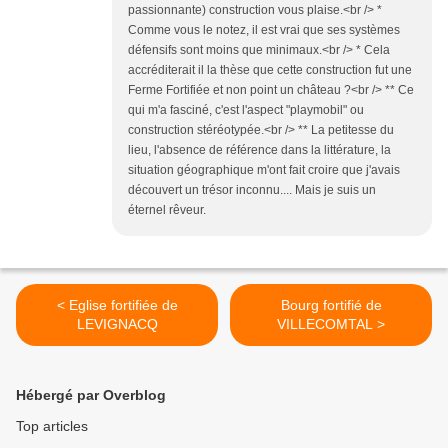
passionnante) construction vous plaise.<br /> *
Comme vous le notez, il est vrai que ses systèmes
défensifs sont moins que minimaux.<br /> * Cela
accréditerait il la thèse que cette construction fut une
Ferme Fortifiée et non point un château ?<br /> ** Ce
qui m'a fasciné, c'est l'aspect "playmobil" ou
construction stéréotypée.<br /> ** La petitesse du
lieu, l'absence de référence dans la littérature, la
situation géographique m'ont fait croire que j'avais
découvert un trésor inconnu.... Mais je suis un
éternel rêveur.
< Eglise fortifiée de
Bourg fortifié de
LEVIGNACQ
VILLECOMTAL >
Hébergé par Overblog
Top articles