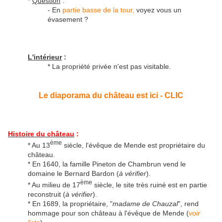
*
Question
:
- En
partie basse de la tour,
voyez vous un
évasement ?
L'intérieur
:
* La propriété privée n'est pas visitable.
Le diaporama du château est ici - CLIC
Histoire du château
:
ème
* Au 13
siècle, l'évêque de Mende est propriétaire du
château.
* En 1640, la famille Pineton de Chambrun vend le
domaine le Bernard Bardon (
à vérifier
).
ème
* Au milieu de 17
siècle, le site très ruiné est en partie
reconstruit (
à vérifier
).
* En 1689, la propriétaire, "
madame de Chauzal
", rend
hommage pour son château à l'évêque de Mende (
voir