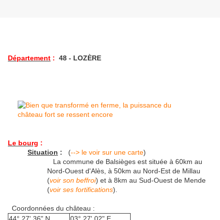
Département
:
48 - LOZÈRE
Le bourg
:
Situation
:
(
--> le voir sur une carte
)
La commune de Balsièges est située à 60km au
Nord-Ouest d'Alès, à 50km au Nord-Est de Millau
(
voir son beffroi
) et à 8km au Sud-Ouest de Mende
(
voir ses fortifications
).
Coordonnées du château :
44° 27' 36" N
03° 27' 02" E