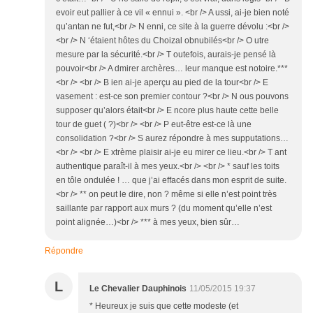
evoir eut pallier à ce vil « ennui ». <br /> A ussi, ai-je bien noté
qu’antan ne fut,<br /> N enni, ce site à la guerre dévolu :<br />
<br /> N ‘étaient hôtes du Choizal obnubilés<br /> O utre
mesure par la sécurité.<br /> T outefois, aurais-je pensé là
pouvoir<br /> A dmirer archères… leur manque est notoire.***
<br /> <br /> B ien ai-je aperçu au pied de la tour<br /> E
vasement : est-ce son premier contour ?<br /> N ous pouvons
supposer qu’alors était<br /> E ncore plus haute cette belle
tour de guet ( ?)<br /> <br /> P eut-être est-ce là une
consolidation ?<br /> S aurez répondre à mes supputations…
<br /> <br /> E xtrème plaisir ai-je eu mirer ce lieu.<br /> T ant
authentique paraît-il à mes yeux.<br /> <br /> * sauf les toits
en tôle ondulée ! … que j’ai effacés dans mon esprit de suite.
<br /> ** on peut le dire, non ? même si elle n’est point très
saillante par rapport aux murs ? (du moment qu’elle n’est
point alignée…)<br /> *** à mes yeux, bien sûr…
Répondre
L
Le Chevalier Dauphinois
11/05/2015 19:37
* Heureux je suis que cette modeste (et