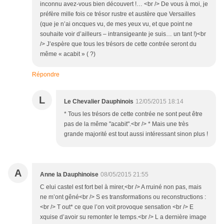
inconnu avez-vous bien découvert !… <br /> De vous à moi, je
préfère mille fois ce trésor rustre et austère que Versailles
(que je n’ai oncques vu, de mes yeux vu, et que point ne
souhaite voir d’ailleurs – intransigeante je suis… un tant !)<br
/> J’espère que tous les trésors de cette contrée seront du
même « acabit » ( ?)
Répondre
L
Le Chevalier Dauphinois
12/05/2015 18:14
* Tous les trésors de cette contrée ne sont peut être
pas de la même "acabit".<br /> * Mais une très
grande majorité est tout aussi intéressant sinon plus !
A
Anne la Dauphinoise
08/05/2015 21:55
C elui castel est fort bel à mirer,<br /> A rruiné non pas, mais
ne m’ont gêné<br /> S es transformations ou reconstructions :
<br /> T out* ce que l’on voit provoque sensation <br /> E
xquise d’avoir su remonter le temps.<br /> L a dernière image