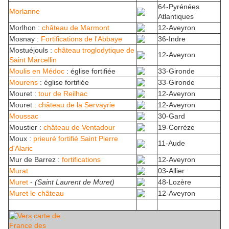
64-Pyrénées
Morlanne
Atlantiques
Morlhon :
château de Marmont
12-Aveyron
Mosnay :
Fortifications de l'Abbaye
36-Indre
Mostuéjouls :
château troglodytique de
12-Aveyron
Saint Marcellin
Moulis en Médoc
: église fortifiée
33-Gironde
Mourens
: église fortifiée
33-Gironde
Mouret :
tour de Reilhac
12-Aveyron
Mouret :
château de la Servayrie
12-Aveyron
Moussac
30-Gard
Moustier :
château de Ventadour
19-Corrèze
Moux :
prieuré fortifié Saint Pierre
11-Aude
d'Alaric
Mur de Barrez :
fortifications
12-Aveyron
Murat
03-Allier
Muret
-
(Saint Laurent de Muret)
48-Lozère
Muret le château
12-Aveyron