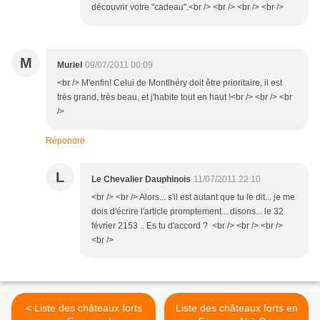
découvrir votre "cadeau".<br /> <br /> <br /> <br />
M
Muriel
09/07/2011 00:09
<br /> M'enfin! Celui de Montlhéry doit être prioritaire, il est
très grand, très beau, et j'habite tout en haut !<br /> <br /> <br
/>
Répondre
L
Le Chevalier Dauphinois
11/07/2011 22:10
<br /> <br /> Alors... s'il est autant que tu le dit... je me
dois d'écrire l'article promptement... disons... le 32
février 2153 .. Es tu d'accord ? <br /> <br /> <br />
<br />
< Liste des châteaux forts
Liste des châteaux forts en