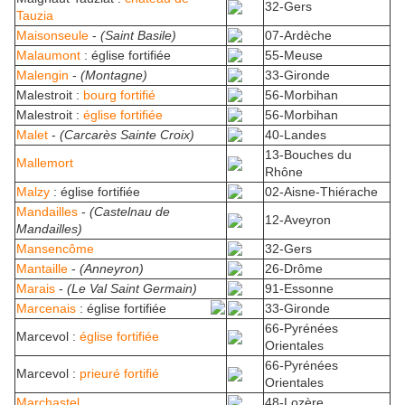
32-Gers
Tauzia
Maisonseule
-
(Saint Basile)
07-Ardèche
Malaumont
: église fortifiée
55-Meuse
Malengin
-
(Montagne)
33-Gironde
Malestroit :
bourg fortifié
56-Morbihan
Malestroit :
église fortifiée
56-Morbihan
Malet
-
(Carcarès Sainte Croix)
40-Landes
13-Bouches du
Mallemort
Rhône
Malzy
: église fortifiée
02-Aisne-Thiérache
Mandailles
-
(Castelnau de
12-Aveyron
Mandailles)
Mansencôme
32-Gers
Mantaille
-
(Anneyron)
26-Drôme
Marais
-
(Le Val Saint Germain)
91-Essonne
Marcenais
: église
fortifiée
33-Gironde
66-Pyrénées
Marcevol :
église fortifiée
Orientales
66-Pyrénées
Marcevol :
prieuré fortifié
Orientales
Marchastel
48-Lozère