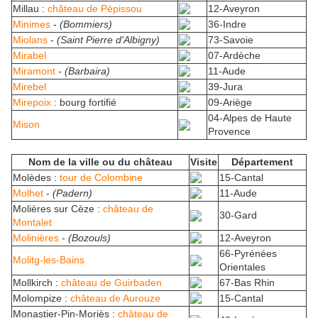
Millau :
château de Pépissou
12-Aveyron
Minimes
-
(Bommiers)
36-Indre
Miolans
-
(Saint Pierre d'Albigny)
73-Savoie
Mirabel
07-Ardèche
Miramont
-
(Barbaira)
11-Aude
Mirebel
39-Jura
Mirepoix
: bourg fortifié
09-Ariège
04-Alpes de Haute
Mison
Provence
Nom de la ville ou du château
Visite
Département
Molèdes :
tour de Colombine
15-Cantal
Molhet
-
(Padern)
11-Aude
Molières sur Cèze :
château de
30-Gard
Montalet
Molinières
-
(Bozouls)
12-Aveyron
66-Pyrénées
Molitg-les-Bains
Orientales
Mollkirch :
château de Guirbaden
67-Bas Rhin
Molompize :
château de Aurouze
15-Cantal
Monastier-Pin-Moriès :
château de