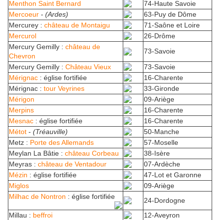
Menthon Saint Bernard
74-Haute Savoie
Mercoeur
- (Ardes)
63-Puy de Dôme
Mercurey :
château de Montaigu
71-Saône et Loire
Mercurol
26-Drôme
Mercury Gemilly :
château de
73-Savoie
Chevron
Mercury Gemilly :
Château Vieux
73-Savoie
Mérignac
: église fortifiée
16-Charente
Mérignac :
tour Veyrines
33-Gironde
Mérigon
09-Ariège
Merpins
16-Charente
Mesnac
: église fortifiée
16-Charente
Métot
-
(Tréauville)
50-Manche
Metz :
Porte des Allemands
57-Moselle
Meylan La Bâtie :
château Corbeau
38-Isère
Meyras :
château de Ventadour
07-Ardèche
Mézin
: église fortifiée
47-Lot et Garonne
Miglos
09-Ariège
Milhac de Nontron
: église fortifiée
24-Dordogne
Millau :
beffroi
12-Aveyron