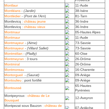
Provence
Montlaur
11-Aude
Montléans
-
(Jardin)
38-Isère
Montlédier
- (
Pont de l'Arn
)
81-Tarn
Montlevicq :
château jeune
36-Indre
Montlevicq :
château vieux
36-Indre
Montmaur
05-Hautes Alpes
Montmaur
11-Aude
Montmayeur
-
(Aime)
73-Savoie
Montmayeur
-
(Villard Sallet)
73-Savoie
Montmélian
- (Plailly)
60-Oise
Montmeyran
: 3 tours
26-Drôme
Montmiral
26-Drôme
Montmoreau
16-Charente
Montorgueil
-
(Saurat)
09-Ariège
Montoulieu
: pont fortifié
09-Ariège
65-Hautes
Montoussé
Pyrénées
Montpeyroux :
château de Le
12-Aveyron
Bousquet
Montpezat sous Bauzon :
château de
07-Ardèche