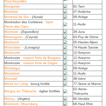
Pourcheyrolles
Montpinier
81-Tarn
Montréal
07-Ardèche
Montréal de Sos
-
(Auzat)
09-Ariège
Montredon des Corbières :
Saint
11-Aude
Pierre des Clars
Montrivel
-
(Equevillon)
39-Jura
Montrognon
- (Ceyrat)
63-Puy de Dôme
Montrond
05-Hautes Alpes
Montrottier
-
(Lovagny)
74-Haute Savoie
Montrozier
12-Aveyron
Montrozier :
maison forte de Bougaux
12-Aveyron
Montrozier :
maison forte de Gages
12-Aveyron
Montségur
09-Ariège
Montséret
11-Aude
Morestel
38-Isère
Moret sur Loing
: bourg fortifié
77-Seine et Marne
02-Aisne-
Morgny en Thiérache
: église fortifiée
Thiérache
Moricq
- (
Angles)
85-Vendée
Morimont / Moersberg
68-Haut Rhin