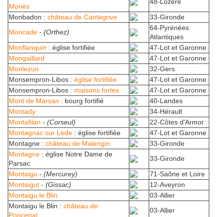
48-Lozère
Moriès
Monbadon :
château de Cantegrive
33-Gironde
64-Pyrénées
Moncade
-
(Orthez)
Atlantiques
Monflanquin
: église fortifiée
47-Lot et Garonne
Mongaillard
47-Lot et Garonne
Monlezun
32-Gers
Monsempron-Libos :
église fortifiée
47-Lot et Garonne
Monsempron-Libos :
maisons fortes
47-Lot et Garonne
Mont de Marsan
: bourg fortifié
40-Landes
Montady
34-Hérault
Montafilan
- (Corseul)
22-Côtes d'Armor
Montagnac sur Lède
: église fortifiée
47-Lot et Garonne
Montagne :
château de Malengin
33-Gironde
Montagne
: église Notre Dame de
33-Gironde
Parsac
Montaigu
-
(Mercurey)
71-Saône et Loire
Montaigut
-
(Gissac)
12-Aveyron
Montaigu le Blin
03-Allier
Montaigu le Blin :
château de
03-Allier
Poncenat