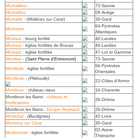
Montailleur
73-Savoie
Montaillou
09-Ariège
Montalet
- (
Molières sur Cèze
)
30-Gard
64-Pyrénées
Montaner
Atlantiques
Montaut
: bourg fortifié
40-Landes
Montaut
: église fortifiée de Brocas
40-Landes
Montaut
: église fortifiée
47-Lot et Garonne
Montbel
-
(
Saint Pierre d'Entremont
)
73-Savoie
66-Pyrénées
Montbolo
: église fortifiée
Orientales
Montbran
- (Pléboulle)
22-Côtes d'Armor
Montbron
: château vieux
16-Charente
Montbrun les Bains :
château et
26-Drôme
fortifications
Montbrun les Bains :
Donjon Reybaud
26-Drôme
Montchal
-
(Burdignes)
42-Loire
Montclus sur Cèze
30-Gard
02-Aisne-
Montcornet
: église fortifiée
Thiérache