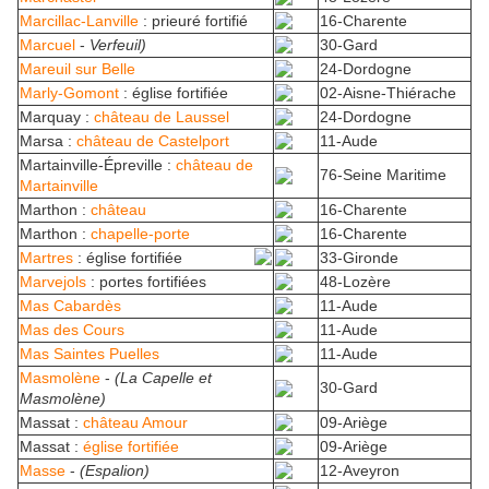
Marcillac-Lanville
: prieuré fortifié
16-Charente
Marcuel
-
Verfeuil)
30-Gard
Mareuil sur Belle
24-Dordogne
Marly-Gomont
: église fortifiée
02-Aisne-Thiérache
Marquay :
château de Laussel
24-Dordogne
Marsa :
château de Castelport
11-Aude
Martainville-Épreville :
château de
76-Seine Maritime
Martainville
Marthon :
château
16-Charente
Marthon :
chapelle-porte
16-Charente
Martres
: église
fortifiée
33-Gironde
Marvejols
: portes fortifiées
48-Lozère
Mas Cabardès
11-Aude
Mas des Cours
11-Aude
Mas Saintes Puelles
11-Aude
Masmolène
-
(La Capelle et
30-Gard
Masmolène)
Massat :
château Amour
09-Ariège
Massat :
église fortifiée
09-Ariège
Masse
-
(Espalion)
12-Aveyron