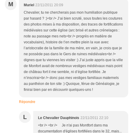
M
Muriel
22/11/2011 20:09
Chevalier, tu ne chercherais pas mon humiliation publique
par hasard ? :)<br /> J’ai bien scruté, sous toutes les coutures
des photos mises à ma disposition, des traces de fortifications
médiévales sur cette église (arc brisé et autres crénelages :
note au passage mes nets<br /> progrès en matière de
vocabulaire), histoire de t’en mettre plein la vue avec
l’aristocratie de la famille de ma mère, en vain, je crois que je
ne possède pas dans le Gers de ruines médiévales<br />
dignes que tu viennes les visiter :) J’ai juste appris que la ville
de Monfort avait de nombreux vestiges médiévaux mais point
de château fort il me semble, ni d’église fortifiée. Je
n’inscrirai<br /> donc pas mes vestiges familiaux maternels
au panthéon de ton site :) Quoique, férue de Généalogie, je
finirai bien par en découvrir quelques-uns !
Répondre
L
Le Chevalier Dauphinois
22/11/2011 22:10
<br /> <br /> Je n'ai pas Montfort dans ma
documentation d'églises fortifiées dans le 32, mais...