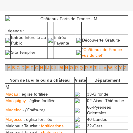
Légende
:
Entrée Interdite au
Entrée
Découverte Gratuite
Public
Payante
"
Châteaux de France
Site Templier
vus du ciel
"
A
B
C
D
E
F
G
H
I
J
K
L
M
N
O
P
Q
R
S
T
U
V
W
X
Y
Z
Nom de la ville ou du château
Visite
Département
M
Macau
: église fortifiée
33-Gironde
Macquigny
: église fortifiée
02-Aisne-Thiérache
66-Pyrénées
Madeloc
-
(Collioure)
Orientales
Magescq
: église fortifiée
40-Landes
Maignaut Tauziat :
fortifications
32-Gers
Maignaut Tauziat :
château de