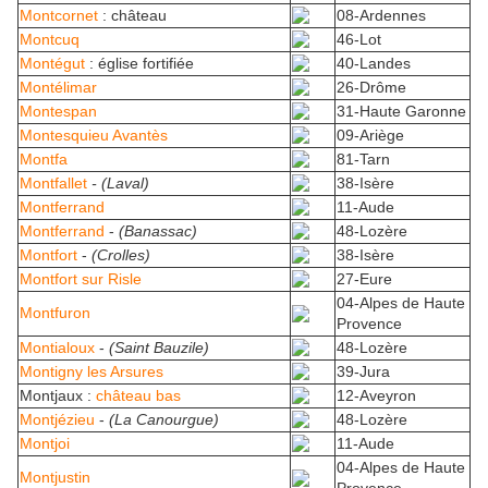
Montcornet
: château
08-Ardennes
Montcuq
46-Lot
Montégut
: église fortifiée
40-Landes
Montélimar
26-Drôme
Montespan
31-Haute Garonne
Montesquieu Avantès
09-Ariège
Montfa
81-Tarn
Montfallet
- (Laval)
38-Isère
Montferrand
11-Aude
Montferrand
-
(Banassac)
48-Lozère
Montfort
-
(Crolles)
38-Isère
Montfort sur Risle
27-Eure
04-Alpes de Haute
Montfuron
Provence
Montialoux
-
(Saint Bauzile)
48-Lozère
Montigny les Arsures
39-Jura
Montjaux :
château bas
12-Aveyron
Montjézieu
-
(La Canourgue)
48-Lozère
Montjoi
11-Aude
04-Alpes de Haute
Montjustin