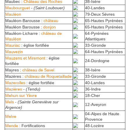
Maubec :
Château des Roches
38-Isère
Maubourguet
-
(Saint Loubouer)
40-Landes
Mauléon
79-Deux Sèvres
Mauléon-Barousse :
château
65-Hautes Pyrénées
Mauléon Barousse :
donjon
65-Hautes Pyrénées
Mauléon-Licharre :
château de
64-Pyrénées
Mauléon
Atlantiques
Mauriac
: église fortifiée
33-Gironde
Mauvezin
64-Hautes Pyrénées
Mauzens et Miremont
: église
24-Dordogne
fortifiée
Mayres :
château de Savel
38-Isère
Mazères :
château de Roquetaillade
33-Gironde
Mazerolles
: église fortifiée
40-Landes
Mazières
-
(Tendu)
36-Indre
Mehun sur Yèvre
18-Cher
Mels
-
(Sainte Geneviève sur
12-Aveyron
Argence)
04-Alpes de Haute
Melve
Provence
Mende
: Fortifications
48-Lozère