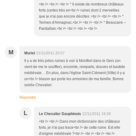
<br /> <br /> <br /> * Il existe de nombreux châteaux
forts (certes très en<br /> ruine) dont 2 merveilles
que je n'ai pas encore décrites :<br /> <br /> <br /> *
Termes d'Armagnac,<br /> <br /> <br /> * Beaucaire –
Pardaillan.<br /> <br /> <br /> <br />
M
Muriel
21/11/2011 20:57
Il y a de très jolies ruines à voir à Montfort dans le Gers (on
vient de me le souffler), enceinte, remparts, douves et bastide
médiévale… En plus, dans l'église Saint-Clément (XIIIe) il y a
un<br /> blason qui porte les armoiries de ma famille. Bonne
soirée Chevalier.
Répondre
L
Le Chevalier Dauphinois
22/11/2011 19:38
<br /> <br /> Dans mon dictionnaire des châteaux
forts, je n'ai pas trace<br /> de cette ruine. Est elle
d'origine médiévale ?<br /> <br /> <br /> <br />