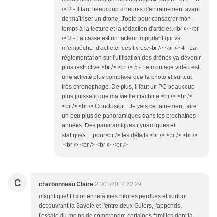
/> 2 - Il faut beaucoup d'heures d'entrainement avant
de maîtriser un drone. J'opte pour consacrer mon
temps à la lecture et la rédaction d'articles.<br /> <br
/> 3 - La casse est un facteur important qui va
m'empécher d'acheter des livres.<br /> <br /> 4 - La
règlementation sur l'utilisation des drônes va devenir
plus restrictive.<br /> <br /> 5 - Le montage vidéo est
une activité plus complexe que la photo et surtout
très chronophage. De plus, il faut un PC beaucoup
plus puissant que ma vieille machine.<br /> <br />
<br /> <br /> Conclusion : Je vais certainement faire
un peu plus de panoramiques dans les prochaines
années. Des panoramiques dynamiques et
statiques.... pour<br /> les détails.<br /> <br /> <br />
<br /> <br /> <br /> <br />
C
charbonneau Claire
21/01/2014 22:29
magnfique! Historienne à mes heures perdues et surtout
découvrant la Savoie et l'entre deux Guiers, j'appends,
j'essaie du moins de comprendre certaines familles dont la