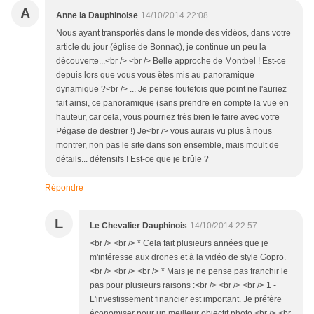
A
Anne la Dauphinoise
14/10/2014 22:08
Nous ayant transportés dans le monde des vidéos, dans votre
article du jour (église de Bonnac), je continue un peu la
découverte...<br /> <br /> Belle approche de Montbel ! Est-ce
depuis lors que vous vous êtes mis au panoramique
dynamique ?<br /> ... Je pense toutefois que point ne l'auriez
fait ainsi, ce panoramique (sans prendre en compte la vue en
hauteur, car cela, vous pourriez très bien le faire avec votre
Pégase de destrier !) Je<br /> vous aurais vu plus à nous
montrer, non pas le site dans son ensemble, mais moult de
détails... défensifs ! Est-ce que je brûle ?
Répondre
L
Le Chevalier Dauphinois
14/10/2014 22:57
<br /> <br /> * Cela fait plusieurs années que je
m'intéresse aux drones et à la vidéo de style Gopro.
<br /> <br /> <br /> * Mais je ne pense pas franchir le
pas pour plusieurs raisons :<br /> <br /> <br /> 1 -
L'investissement financier est important. Je préfère
économiser pour un meilleur objectif photo.<br /> <br