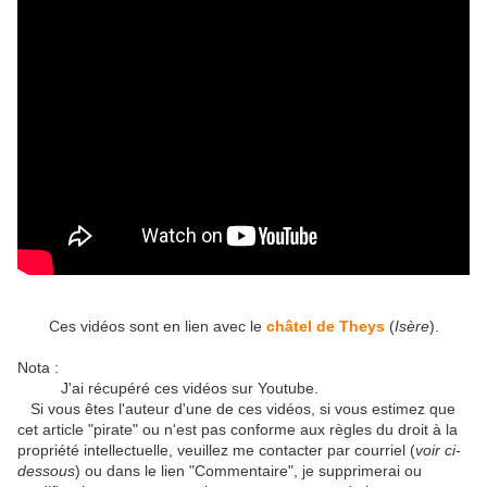
Ces vidéos sont en lien avec le
châtel de Theys
(
Isère
).
Nota :
J'ai récupéré ces vidéos sur Youtube.
Si vous êtes l'auteur d'une de ces vidéos, si vous estimez que
cet article "pirate" ou n'est pas conforme aux règles du droit à la
propriété intellectuelle, veuillez me contacter par courriel (
voir ci-
dessous
) ou dans le lien "Commentaire", je supprimerai ou