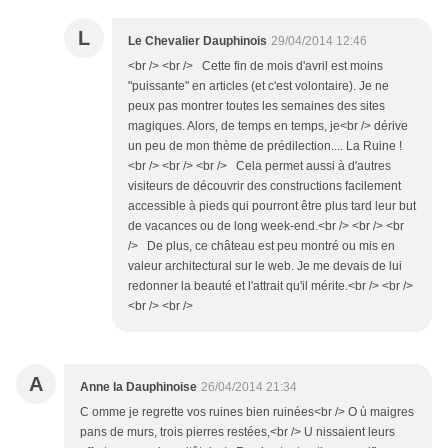
L
Le Chevalier Dauphinois
29/04/2014 12:46
<br /> <br /> Cette fin de mois d'avril est moins
"puissante" en articles (et c'est volontaire). Je ne
peux pas montrer toutes les semaines des sites
magiques. Alors, de temps en temps, je<br /> dérive
un peu de mon thème de prédilection.... La Ruine !
<br /> <br /> <br /> Cela permet aussi à d'autres
visiteurs de découvrir des constructions facilement
accessible à pieds qui pourront être plus tard leur but
de vacances ou de long week-end.<br /> <br /> <br
/> De plus, ce château est peu montré ou mis en
valeur architectural sur le web. Je me devais de lui
redonner la beauté et l'attrait qu'il mérite.<br /> <br />
<br /> <br />
A
Anne la Dauphinoise
26/04/2014 21:34
C omme je regrette vos ruines bien ruinées<br /> O ù maigres
pans de murs, trois pierres restées,<br /> U nissaient leurs