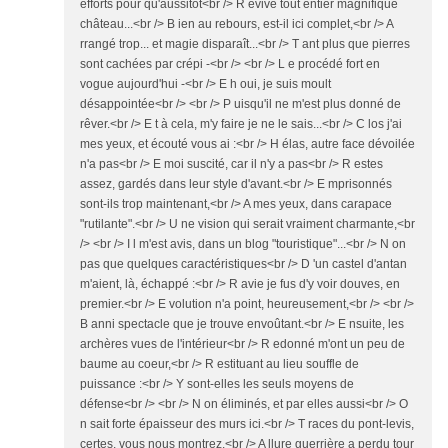
efforts pour qu'aussitôt<br /> R evive tout entier magnifique
château...<br /> B ien au rebours, est-il ici complet,<br /> A
rrangé trop... et magie disparaît...<br /> T ant plus que pierres
sont cachées par crépi -<br /> <br /> L e procédé fort en
vogue aujourd'hui -<br /> E h oui, je suis moult
désappointée<br /> <br /> P uisqu'il ne m'est plus donné de
rêver.<br /> E t à cela, m'y faire je ne le sais...<br /> C los j'ai
mes yeux, et écouté vous ai :<br /> H élas, autre face dévoilée
n'a pas<br /> E moi suscité, car il n'y a pas<br /> R estes
assez, gardés dans leur style d'avant.<br /> E mprisonnés
sont-ils trop maintenant,<br /> A mes yeux, dans carapace
"rutilante".<br /> U ne vision qui serait vraiment charmante,<br
/> <br /> I l m'est avis, dans un blog "touristique"...<br /> N on
pas que quelques caractéristiques<br /> D 'un castel d'antan
m'aient, là, échappé :<br /> R avie je fus d'y voir douves, en
premier.<br /> E volution n'a point, heureusement,<br /> <br />
B anni spectacle que je trouve envoûtant.<br /> E nsuite, les
archères vues de l'intérieur<br /> R edonné m'ont un peu de
baume au coeur,<br /> R estituant au lieu souffle de
puissance :<br /> Y sont-elles les seuls moyens de
défense<br /> <br /> N on éliminés, et par elles aussi<br /> O
n sait forte épaisseur des murs ici.<br /> T races du pont-levis,
certes, vous nous montrez.<br /> A llure guerrière a perdu tour