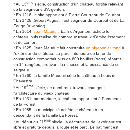
ème
* Au 13
siècle, construction d'un château fortifié relevant
de la seigneurie d'Argenton.
* En 1218, le site appartient à Pierre Courreau de Courbat.
* En 1425, Gilbert Augustin est seigneur du Courbat et de La
Feuge (
à vérifier
).
* En 1614,
Jean Mauduit
, bailli d'Argenton, achète le
château, puis réalise de nombreux travaux d'embellissement
et de confort.
* En 1625, Jean Mauduit fait construire
un pigeonnier rond
à
l'extérieur du château. La paroi intérieure de la ronde
construction comportait plus de 800 boulins (
trous
) répartis
en 14 rangées, prouvant la richesse et la puissance de ce
seigneur.
* En 1760, la famille Mauduit cède le château à Louis de
Chevestre.
ème
* Au 19
siècle, de nombreux travaux changent
l'architecture du vieux château.
* En 1931, par mariage, le château appartient à Pommeau
de la Forest
* En 1985, la municipalité achète le château à un
descendant de la famille La Forest.
ème
* Au début du 21
siècle, la découverte de l'extérieur est
libre et gratuite depuis la route et le parc. Le bâtiment est