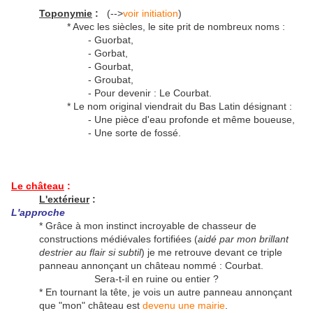
Toponymie
:
(-->
voir initiation
)
* Avec les siècles, le site prit de nombreux noms :
- Guorbat,
- Gorbat,
- Gourbat,
- Groubat,
- Pour devenir : Le Courbat.
* Le nom original viendrait du Bas Latin désignant :
- Une pièce d'eau profonde et même boueuse,
- Une sorte de fossé.
Le château
:
L'extérieur
:
L'approche
* Grâce à mon instinct incroyable de chasseur de
constructions médiévales fortifiées (
aidé par mon brillant
destrier au flair si subtil
) je me retrouve devant ce triple
panneau annonçant un château nommé : Courbat.
Sera-t-il en ruine ou entier ?
* En tournant la tête, je vois un autre panneau annonçant
que "mon" château est
devenu une mairie
.