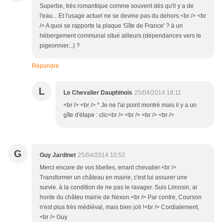
Superbe, très romantique comme souvent dès qu'il y a de
l'eau... Et l'usage actuel ne se devine pas du dehors.<br /> <br
/> A quoi se rapporte la plaque 'Gîte de France' ? à un
hébergement communal situé ailleurs (dépendances vers le
pigeonnier...) ?
Répondre
L
Le Chevalier Dauphinois
25/04/2014 18:11
<br /> <br /> * Je ne l'ai point montré mais il y a un
gîte d'étape : clic<br /> <br /> <br /> <br />
G
Guy Jardinet
25/04/2014 10:52
Merci encore de vos libelles, errant chevalier.<br />
Transformer un château en mairie, c'est lui assurer une
survie. à la condition de ne pas le ravager. Suis Limosin, ai
honte du châteu mairie de Nexon.<br /> Par contre, Courson
n'est plus très médiéval, mais bien joli !<br /> Cordialement,
<br /> Guy