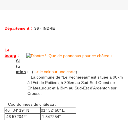
Département
:
36 - INDRE
Le
bourg
:
Si
tu
ation
:
(
--> le voir sur une carte
)
La commune de "Le Pêchereau" est située à 90km
à l'Est de Poitiers, à 30km au Sud-Sud-Ouest de
Châteauroux et à 3km au Sud-Est d'Argenton sur
Creuse.
Coordonnées du château :
46° 34' 19" N
01° 32' 50" E
46.572042°
1.547254°