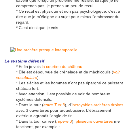
savent que lorsqu'un problème me résiste, lorsque je ne
comprends pas, je prends un peu de recul.
* Ce recul est physique et non pas psychologique, c'est à
dire que je m'éloigne du sujet pour mieux l'embrasser du
regard.
* C'est ainsi que je vois......
Le système défensif
* Enfin je vois
la courtine du château
.
* Elle est dépourvue de crénelage et de mâchicoulis (
voir
vocabulaire
).
* Les siècles et les hommes n'ont pas épargné ce puissant
château fort.
* Avec attention, il est possible de voir de nombreux
systèmes défensifs.
* Dans le mur (
entre T et 3
), d'
incroyables archères droites
avec 3 ouvertures pour arquebusière. L'ébrasement
extérieur agrandit l'angle de tir.
* Dans la tour carrée (
repère 3
),
plusieurs ouvertures
me
fascinent, par exemple :