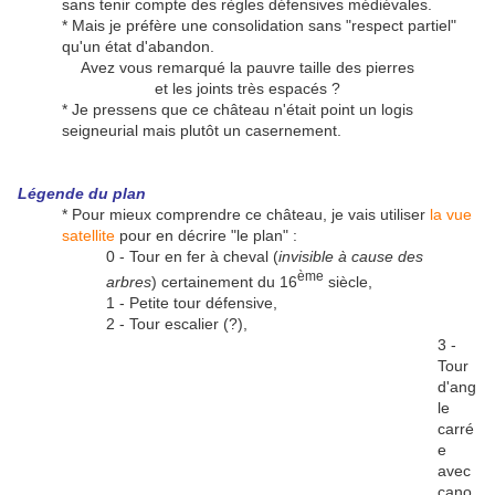
sans tenir compte des règles défensives médiévales.
* Mais je préfère une consolidation sans "respect partiel"
qu'un état d'abandon.
Avez vous remarqué la pauvre taille des pierres
et les joints très espacés ?
* Je pressens que ce château n'était point un logis
seigneurial mais plutôt un casernement.
Légende du plan
* Pour mieux comprendre ce château, je vais utiliser
la vue
satellite
pour en décrire "le plan" :
0 - Tour en fer à cheval (
invisible à cause des
ème
arbres
) certainement du 16
siècle,
1 - Petite tour défensive,
2 - Tour escalier (?),
3 -
Tour
d'ang
le
carré
e
avec
cano