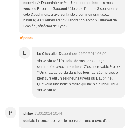
notre<br /> Dauphiné.<br /> ... Une sorte de héros, à mes
yeux, ce Raoul de Gaucourt ! (de plus, l'un des 3 seuls noms,
côté Dauphinois, gravé sur la stèle commémorant cette
bataille; les 2 autres étant Villandrando et<br /> Humbert de
Groslée, sénéchal de Lyon)
Répondre
L
Le Chevalier Dauphinois
29/06/2014 08:56
<br /> <br /> * L'histoire de vos personnages
s'entremêle avec mes ruines. C'est incroyable !<br />
* Un château perdu dans les bois (au 21ème siècle
bien sur) eut un seigneur sauveur du Dauphiné....
Que voila une belle histoire qui me plait.<br /> <br />
<br /> <br />
P
philae
15/06/2014 10:44
géniale la rencontre avec le monstre !!! une œuvre d'art !