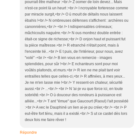
pourrait être malheur :<br /> Z oomer de loin devez... Mais
n'est-ce point là un heurt :<br /> I ncroyable forteresse comme
par miracle surgit,<br /> O ù moult de détails nous laissent
ébahis !<br /> N ombreuses défenses s'affichent : archères ou
canonnières,<br /> <br /> I ndispensables créneaux;
mâchicoulis naguère.<br /> N ous montrez double entrée :
était-ce signe de richesse;<br /> D onjon haut et puissant fut
la pièce maîtresse.<br /> R etranché n'était point, mais à
l'enceinte lié...<br /> E t puis, de l'intérieur, pour nous, avez
"volé" -<br /> <br /> B ien vous en remercie - images
splendides, pour sûr !<br /> E nchanteurs sont pour moi
voûtés plafonds, et murs.<br /> R ien ne me plait tant voir
entrailles telles que celles-ci,<br /> R affinées, à mes yeux...
Je ne m'en lasse mie !<br /> Y ressent-on chaleur, sécurité
aussi.<br /> ...<br /> <br /> N 'ai-je vu que force ici, en toute
sobriété.<br /> O ù douceur des rondeurs à puissance est
alliée...<br /> T ant "émue" que Gaucourt (Raoul) l'ait possédé
:<br /> A vec le Dauphiné un lien ai-je pu créer,<br /> <br /> P
eut-être fort ténu, mais il a existé.<br /> S ut ce castel dès lors
deux fois me faire rêver !
Répondre