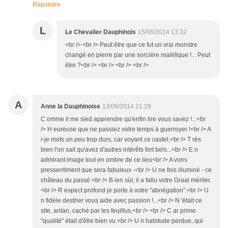
Répondre
L
Le Chevalier Dauphinois
15/06/2014 13:32
<br /> <br /> Peut être que ce fut un vrai monstre
changé en pierre par une sorcière maléfique !... Peut
être ?<br /> <br /> <br /> <br />
A
Anne la Dauphinoise
13/06/2014 21:29
C omme il me sied apprendre qu'enfin lire vous savez !...<br
/> H eureuse que ne passiez votre temps à guerroyer !<br /> A
i-je mots un peu trop durs, car voyant ce castel,<br /> T rès
bien l'on sait qu'avez d'autres intérêts fort bels...<br /> E n
admirant image tout en ombre de ce lieu<br /> A vons
pressentiment que sera fabuleux -<br /> U ne fois illuminé - ce
château du passé.<br /> B ien sûr, il a fallu votre Graal mériter.
<br /> R espect profond je porte à votre "abnégation".<br /> U
n fidèle destrier vous aide avec passion !...<br /> N 'était ce
site, antan, caché par les feuillus,<br /> <br /> C ar prime
"qualité" était d'être bien vu.<br /> U n habitude perdue, qui