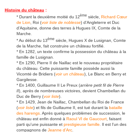
Histoire du château
:
ème
* Durant la deuxième moitié du 12
siècle,
Richard Cœur
de Lion
, Roi (
voir liste de noblesse
) d'Angleterre et Duc
d'Aquitaine, donne des terres à Hugues IX, Comte de la
Marche.
ème
* Au début du 13
siècle, Hugues X de Lusignan, Comte
de la Marche, fait construire un château fortifié.
* En 1282, un texte confirme la possession du château à la
famille de Lusignan.
* En 1290, Pierre II de Naillac est le nouveau propriétaire
du château. Cette puissante famille possède aussi la
Vicomté de Bridiers (
voir un château
), Le Blanc en Berry et
Gargilesse.
* En 1400, Guillaume II Le Preux (
arrière petit fil de Pierre
II
), après de nombreuses victoires, devient Chambellan du
Duc de Berry (
voir liste
).
* En 1429, Jean de Naillac, Chambellan du Roi de France
(
voir liste
) et fils de Guillaume II, est tué durant la
bataille
des harengs
. Après quelques problèmes de succession, le
château est enfin donné à
Raoul VI de Gaucourt
, faisant
parti qu'une puissante et
prestigieuse famille
. Il est l'un des
compagnons de
Jeanne d'Arc
.