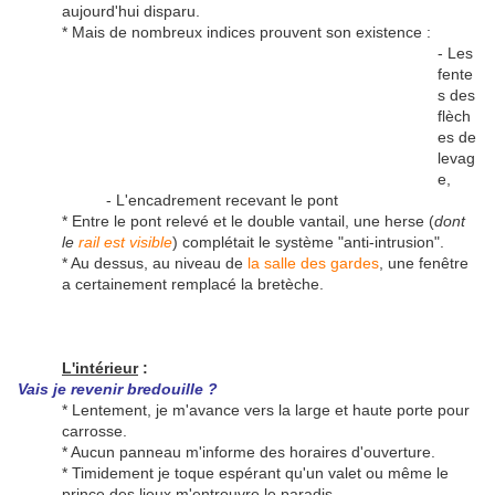
aujourd'hui disparu.
* Mais de nombreux indices prouvent son existence :
- Les
fente
s des
flèch
es de
levag
e,
- L'encadrement recevant le pont
* Entre le pont relevé et le double vantail, une herse (
dont
le
rail est visible
) complétait le système "anti-intrusion".
* Au dessus, au niveau de
la salle des gardes
, une fenêtre
a certainement remplacé la bretèche.
L'intérieur
:
Vais je revenir bredouille ?
* Lentement, je m'avance vers la large et haute porte pour
carrosse.
* Aucun panneau m'informe des horaires d'ouverture.
* Timidement je toque espérant qu'un valet ou même le
prince des lieux m'entrouvre le paradis.