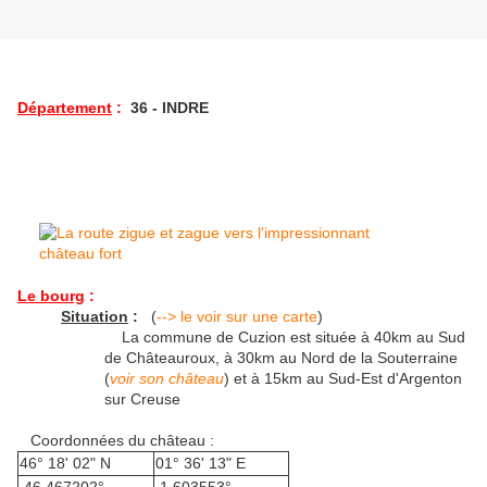
Département
:
36 - INDRE
Le bourg
:
Situation
:
(
--> le voir sur une carte
)
La commune de Cuzion est située à 40km au Sud
de Châteauroux, à 30km au Nord de la Souterraine
(
voir son château
) et à 15km au Sud-Est d'Argenton
sur Creuse
Coordonnées du château :
46° 18' 02" N
01° 36' 13" E