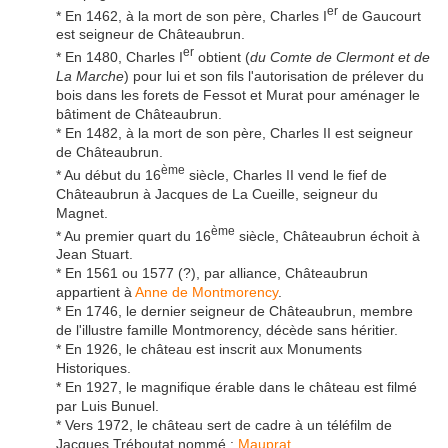
er
* En 1462, à la mort de son père, Charles I
de Gaucourt
est seigneur de Châteaubrun.
er
* En 1480, Charles I
obtient (
du Comte de Clermont et de
La Marche
) pour lui et son fils l'autorisation de prélever du
bois dans les forets de Fessot et Murat pour aménager le
bâtiment de Châteaubrun.
* En 1482, à la mort de son père, Charles II est seigneur
de Châteaubrun.
ème
* Au début du 16
siècle, Charles II vend le fief de
Châteaubrun à Jacques de La Cueille, seigneur du
Magnet.
ème
* Au premier quart du 16
siècle, Châteaubrun échoit à
Jean Stuart.
* En 1561 ou 1577 (?), par alliance, Châteaubrun
appartient à
Anne de Montmorency
.
* En 1746, le dernier seigneur de Châteaubrun, membre
de l'illustre famille Montmorency, décède sans héritier.
* En 1926, le château est inscrit aux Monuments
Historiques.
* En 1927, le magnifique érable dans le château est filmé
par Luis Bunuel.
* Vers 1972, le château sert de cadre à un téléfilm de
Jacques Tréboutat nommé :
Mauprat
.