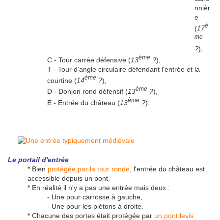
nnièr
e
è
(
17
me
?
),
ème
C - Tour carrée défensive (
13
?
),
T - Tour d'angle circulaire défendant l'entrée et la
ème
courtine (
14
?
),
ème
D - Donjon rond défensif (
13
?
),
ème
E - Entrée du château (
13
?
).
Le portail d'entrée
* Bien
protégée par la tour ronde
, l'entrée du château est
accessible depuis un pont.
* En réalité il n'y a pas une entrée mais deux :
- Une pour carrosse à gauche,
- Une pour les piétons à droite.
* Chacune des portes était protégée par
un pont levis