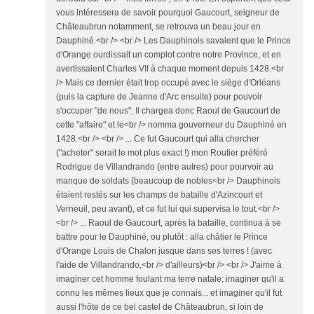
vous intéressera de savoir pourquoi Gaucourt, seigneur de
Châteaubrun notamment, se retrouva un beau jour en
Dauphiné.<br /> <br /> Les Dauphinois savaient que le Prince
d'Orange ourdissait un complot contre notre Province, et en
avertissaient Charles VII à chaque moment depuis 1428.<br
/> Mais ce dernier était trop occupé avec le siège d'Orléans
(puis la capture de Jeanne d'Arc ensuite) pour pouvoir
s'occuper "de nous". Il chargea donc Raoul de Gaucourt de
cette "affaire" et le<br /> nomma gouverneur du Dauphiné en
1428.<br /> <br /> ... Ce fut Gaucourt qui alla chercher
("acheter" serait le mot plus exact !) mon Routier préféré
Rodrigue de Villandrando (entre autres) pour pourvoir au
manque de soldats (beaucoup de nobles<br /> Dauphinois
étaient restés sur les champs de bataille d'Azincourt et
Verneuil, peu avant), et ce fut lui qui supervisa le tout.<br />
<br /> ... Raoul de Gaucourt, après la bataille, continua à se
battre pour le Dauphiné, ou plutôt : alla châtier le Prince
d'Orange Louis de Chalon jusque dans ses terres ! (avec
l'aide de Villandrando,<br /> d'ailleurs)<br /> <br /> J'aime à
imaginer cet homme foulant ma terre natale; imaginer qu'il a
connu les mêmes lieux que je connais... et imaginer qu'il fut
aussi l'hôte de ce bel castel de Châteaubrun, si loin de