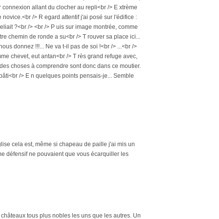
 ur connexion allant du clocher au repli<br /> E xtrème
novice.<br /> R egard attentif j'ai posé sur l'édifice :
 reliait ?<br /> <br /> P uis sur image montrée, comme
tre chemin de ronde a su<br /> T rouver sa place ici...
nous donnez !!!... Ne va t-il pas de soi !<br /> ...<br />
comme chevet, eut antan<br /> T rès grand refuge avec,
ien des choses à comprendre sont donc dans ce moutier.
 bâti<br /> E n quelques points pensais-je... Semble
ise cela est, même si chapeau de paille j'ai mis un
me défensif ne pouvaient que vous écarquiller les
s châteaux tous plus nobles les uns que les autres. Un