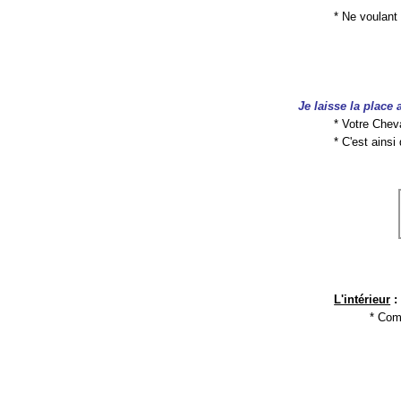
* Ne voulant 
Je laisse la place 
* Votre Chev
* C'est ains
L'intérieur
:
* Comm