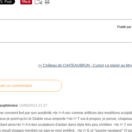
Publié par
<< Château de CHATEAUBRUN - Cuzion
Le plaisir au M
uter un commentaire
auphinoise
10/06/2014 21:27
me convient fort par son austérité,<br /> A vec comme artifices des modillons sculptés.
eux-je point qu'ici le Diable vous emporte !<br /> T out à-propos, je pense, chapeau 
lant ainsi<br /> A rt des sculpteurs d'antan dans style très peu chrétien :<br /> Y voi
s moult visages montrés ne sais-je mon préféré...<br /> E ut "sourire ravageur" (!) po