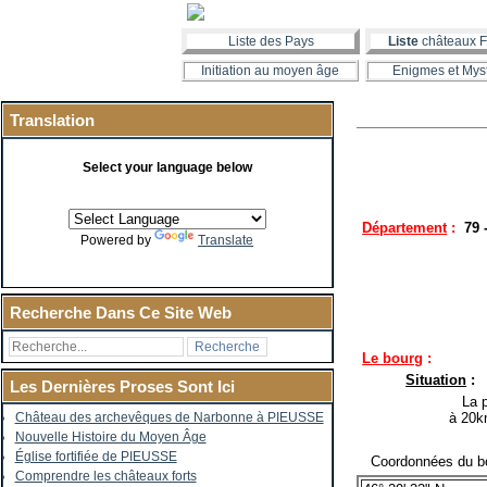
Liste des Pays
Liste
châteaux F
Initiation au moyen âge
Enigmes et Mys
Translation
Select your language below
Département
:
79 
Powered by
Translate
Recherche Dans Ce Site Web
Le bourg
:
Situation
:
Les Dernières Proses Sont Ici
La pe
à 20k
Château des archevêques de Narbonne à PIEUSSE
Nouvelle Histoire du Moyen Âge
Église fortifiée de PIEUSSE
Coordonnées du bo
Comprendre les châteaux forts