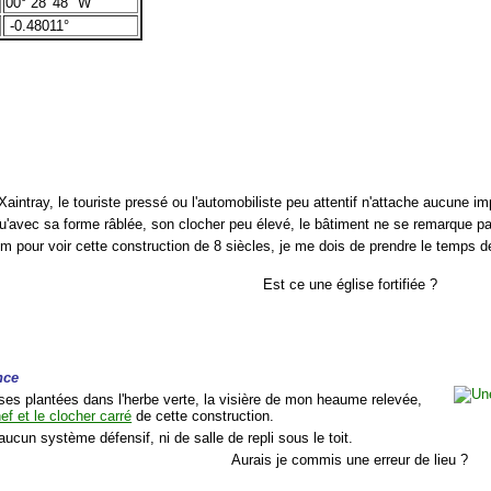
00° 28' 48" W
-0.48011°
aintray, le touriste pressé ou l'automobiliste peu attentif n'attache aucune im
 qu'avec sa forme râblée, son clocher peu élevé, le bâtiment ne se remarque p
0km pour voir cette construction de 8 siècles, je me dois de prendre le temps d
Est ce une église fortifiée ?
nce
es plantées dans l'herbe verte, la visière de mon heaume relevée,
nef et le clocher carré
de cette construction.
aucun système défensif, ni de salle de repli sous le toit.
Aurais je commis une erreur de lieu ?