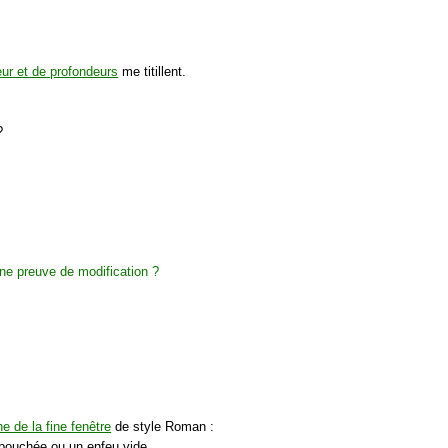
ur et de profondeurs
me titillent.
?
e de la fine fenêtre
de style Roman :
 bouchée ou un enfeu vide.