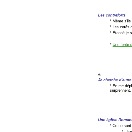
Les contreforts
* Même s'ils 
* Les cotés 
* Étonné je su
*
Une fente d
&
Je cherche d'autre
* En me dépl
surprennent.
Une église Roman
* Ce ne sont
1 - E