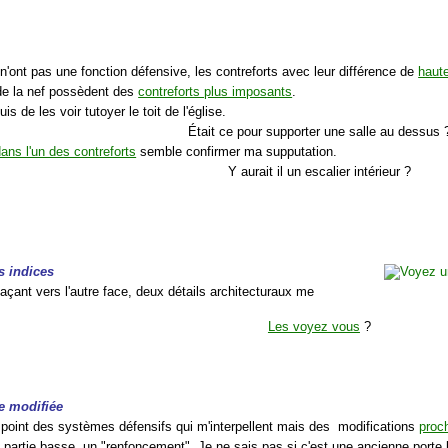
n'ont pas une fonction défensive, les contreforts avec leur différence de
haute
de la nef possèdent des
contreforts plus imposants
.
is de les voir tutoyer le toit de l'église.
Était ce pour supporter une salle au dessus 
ans l'un des contreforts
semble confirmer ma supputation.
Y aurait il un escalier intérieur ?
s indices
açant vers l'autre face, deux détails architecturaux me
Les voyez vous
?
e modifiée
 point des systèmes défensifs qui m'interpellent mais des modifications
proch
n partie basse, un "renfoncement". Je ne sais pas si c'est une ancienne porte