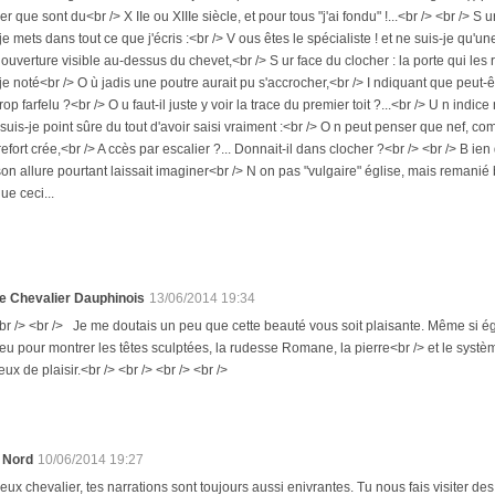
r que sont du<br /> X IIe ou XIIIe siècle, et pour tous "j'ai fondu" !...<br /> <br /> S
 mets dans tout ce que j'écris :<br /> V ous êtes le spécialiste ! et ne suis-je qu'une 
t ouverture visible au-dessus du chevet,<br /> S ur face du clocher : la porte qui les
-je noté<br /> O ù jadis une poutre aurait pu s'accrocher,<br /> I ndiquant que peut-ê
rop farfelu ?<br /> O u faut-il juste y voir la trace du premier toit ?...<br /> U n indice 
 suis-je point sûre du tout d'avoir saisi vraiment :<br /> O n peut penser que nef, 
efort crée,<br /> A ccès par escalier ?... Donnait-il dans clocher ?<br /> <br /> B 
 son allure pourtant laissait imaginer<br /> N on pas "vulgaire" église, mais remanié
ue ceci...
e Chevalier Dauphinois
13/06/2014 19:34
br /> <br /> Je me doutais un peu que cette beauté vous soit plaisante. Même si égl
eu pour montrer les têtes sculptées, la rudesse Romane, la pierre<br /> et le systè
eux de plaisir.<br /> <br /> <br /> <br />
 Nord
10/06/2014 19:27
ux chevalier, tes narrations sont toujours aussi enivrantes. Tu nous fais visiter de