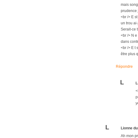
mais songe
prudence je
<br /> E s
un trou ai
Serait-ce t
<br /> N e
dans contr
<br /> E t
être plus q
Répondre
L
L
<
p
y
L
Lionne du
Ah mon pre