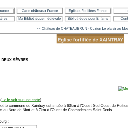
rance
Carte
châteaux
France
Eglises
Fortifiées France
L
tères
Ma Bibliothèque médiévale
Bibliothèque pour Enfants
Cont
<< Château de CHATEAUBRUN - Cuzion
Le plaisir au M
Eglise fortifiée de XAINTRAY
- DEUX SÈVRES
(
--> le voir sur une carte
)
tite commune de Xaintray est située à 60km à l'Ouest-Sud-Ouest de Poitier
m au Nord de Niort et à 7km à l'Ouest de Champdeniers Saint Denis.
urg :