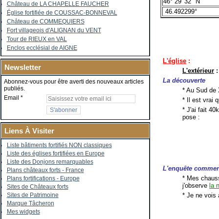
46° 29' 32" N
Château de LA CHAPELLE FAUCHER
46.492299°
Église fortifiée de COUSSAC-BONNEVAL
Château de COMMEQUIERS
Fort villageois d'ALIGNAN du VENT
Tour de RIEUX en VAL
Enclos ecclésial de AIGNE
L'église
:
Newsletter
L'extérieur
:
La découverte
Abonnez-vous pour être averti des nouveaux articles
publiés.
* Au Sud de X
Email
* Il est vrai
* J'ai fait 4
pose :
Liens À Visiter
Liste bâtiments fortifiés NON classiques
Liste des églises fortifiées en Europe
Liste des Donjons remarquables
L'enquête comme
Plans châteaux forts - France
* Mes chauss
Plans fortifications - Europe
j'observe
la 
Sites de Châteaux forts
* Je ne vois 
Sites de Patrimoine
Marque Tâcheron
Mes widgets