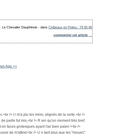
 : Le Chevalier Dauphinois
-
dans
Châteaux en Poitou : 79 85 86
commenter cet article
…
oyen Age >>
<br /> I l m'a plu les mirer, alignés de la sorte.<br />
de paille fut mis,<br /> R ien qu'un moment très bref,
t-on faces grotesques ayant l'air bien païen !<br />
uvoir de m'attirer<br /> U n tant plus que les "moues";