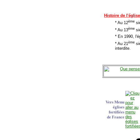
Histoire de l'églis
ème
* Au 12
siè
ème
* Au 13
siè
* En 1990, l'
ème
* Au 21
siè
interdite.
Vers Menu
églises
fortifiées
de France