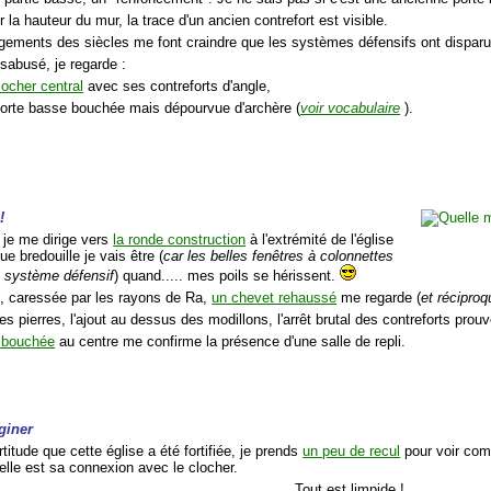
r la hauteur du mur, la trace d'un ancien contrefort est visible.
ements des siècles me font craindre que les systèmes défensifs ont disparu
sabusé, je regarde :
locher central
avec ses contreforts d'angle,
porte basse bouchée mais dépourvue d'archère (
voir vocabulaire
).
 !
 je me dirige vers
la ronde construction
à l'extrémité de l'église
e bredouille je vais être (
car les belles fenêtres à colonnettes
t système défensif
) quand..... mes poils se hérissent.
, caressée par les rayons de Ra,
un chevet rehaussé
me regarde (
et récipro
es pierres, l'ajout au dessus des modillons, l'arrêt brutal des contreforts prouv
e bouchée
au centre me confirme la présence d'une salle de repli.
giner
rtitude que cette église a été fortifiée, je prends
un peu de recul
pour voir comm
elle est sa connexion avec le clocher.
Tout est limpide !