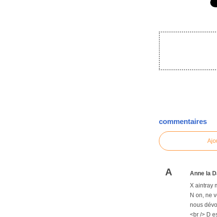
commentaires
Ajo
A
Anne la D
X aintray 
N on, ne v
nous dévoi
<br /> D e