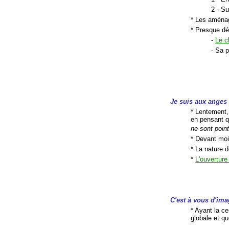
2 - Su
* Les aménag
* Presque dé
-
Le c
- Sa 
Je suis aux anges
* Lentement,
en pensant qu
ne sont poin
* Devant moi
* La nature d
*
L'ouvertur
C'est à vous d'ima
* Ayant la ce
globale et qu