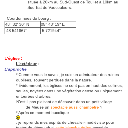
située à 20km au Sud-Ouest de Toul et à 10km au
Sud-Est de Vaucouleurs.
Coordonnées du bourg :
48° 32′ 30″ N
05° 43′ 19″ E
48.541667°
5.721944°
L'église
:
L'extérieur
:
L'approche
* Comme vous le savez, je suis un admirateur des ruines
oubliées, souvent perdues dans la nature.
* Évidemment, les églises ne sont pas en haut des collines,
seules, noyées dans une végétation dense ou uniquement
entourées d'arbres.
N'est il pas plaisant de découvrir dans un petit village
de Meuse un
spectacle aussi champêtre
?
* Après ce moment bucolique
, je reprends mes esprits de chevalier-médiéviste pour
tenter de découvrir si
cette blanche église
possède