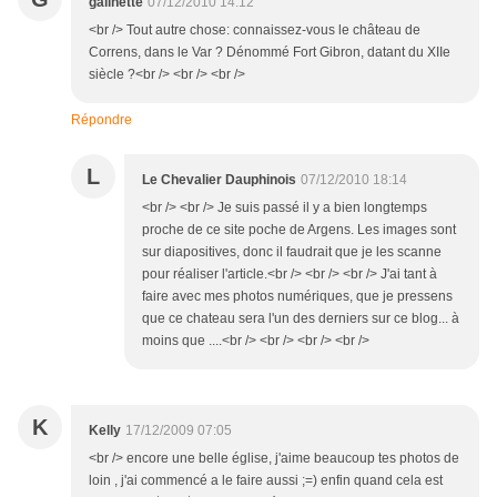
galinette
07/12/2010 14:12
<br /> Tout autre chose: connaissez-vous le château de
Correns, dans le Var ? Dénommé Fort Gibron, datant du XIIe
siècle ?<br /> <br /> <br />
Répondre
L
Le Chevalier Dauphinois
07/12/2010 18:14
<br /> <br /> Je suis passé il y a bien longtemps
proche de ce site poche de Argens. Les images sont
sur diapositives, donc il faudrait que je les scanne
pour réaliser l'article.<br /> <br /> <br /> J'ai tant à
faire avec mes photos numériques, que je pressens
que ce chateau sera l'un des derniers sur ce blog... à
moins que ....<br /> <br /> <br /> <br />
K
Kelly
17/12/2009 07:05
<br /> encore une belle église, j'aime beaucoup tes photos de
loin , j'ai commencé a le faire aussi ;=) enfin quand cela est