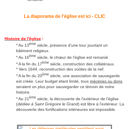
La diaporama de l'église est ici - CLIC
Histoire de l'église
:
ème
* Au 13
siècle, présence d'une tour jouxtant un
bâtiment religieux.
ème
* Au 16
siècle, le chœur de l'église est remanié.
ème
* A la fin du 17
siècle, construction des collatéraux.
* Vers 1644, reconstruction des voûtes de la nef.
ème
* A la fin du 20
siècle, une association de sauvegarde
est créée. Leur budget étant limité, tous
mécènes ou dons
seraient un plus pour sauvegarder ce témoin de notre
histoire.
ème
* Au 21
siècle, la découverte de l'extérieur de l'église
(
dédiée à Saint Grégoire le Grand
) est libre à l'extérieur. La
découverte des fortifications intérieures est impossible.