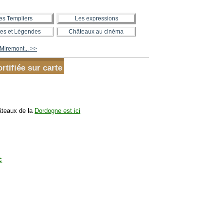
es Templiers
Les expressions
es et Légendes
Châteaux au cinéma
Miremont... >>
rtifiée sur carte
âteaux de la
Dordogne est ici
c