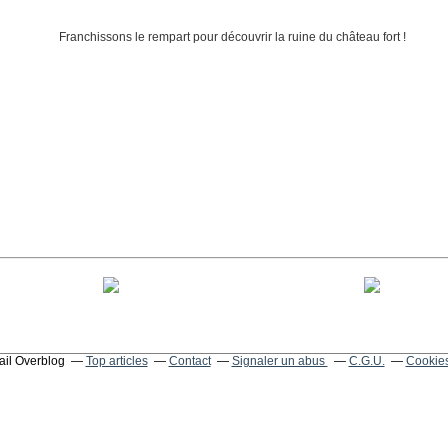
tail Overblog
Top articles
Contact
Signaler un abus
C.G.U.
Cookies