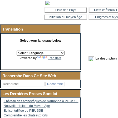
Liste des Pays
Liste
châteaux F
Initiation au moyen âge
Enigmes et Mys
Translation
Select your language below
La description
Powered by
Translate
Recherche Dans Ce Site Web
Les Dernières Proses Sont Ici
Château des archevêques de Narbonne à PIEUSSE
Nouvelle Histoire du Moyen Âge
Église fortifiée de PIEUSSE
Comprendre les châteaux forts