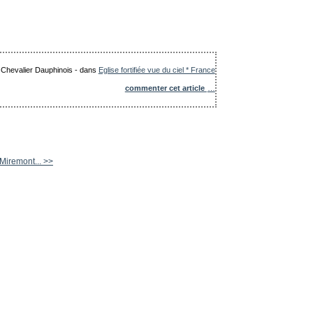
e Chevalier Dauphinois
-
dans
Eglise fortifiée vue du ciel * France
commenter cet article
…
Miremont... >>