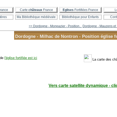
rance
Carte
châteaux
France
Eglises
Fortifiées France
L
tères
Ma Bibliothèque médiévale
Bibliothèque pour Enfants
Cont
<< Dordogne - Monpazier - Position...
Dordogne - Mauzens et 
Dordogne - Milhac de Nontron - Position église fo
 de
l'église fortifiée est ici
La carte des ch
Vers carte satellite dynamique - cli