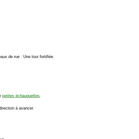
ux de rue : Une tour fortifiée.
de
petites échauguettes
.
direction à avancer.