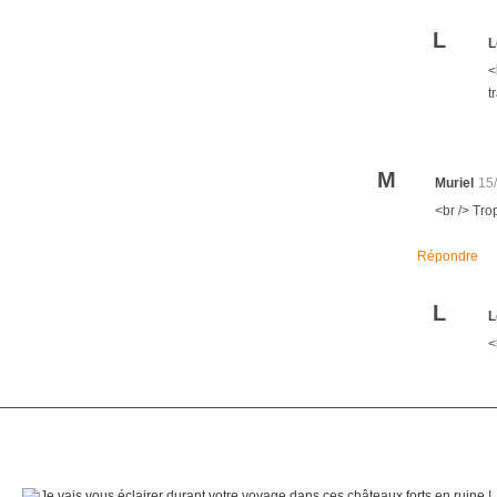
L
L
<
t
M
Muriel
15
<br /> Trop
Répondre
L
L
<