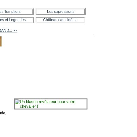
es Templiers
Les expressions
es et Légendes
Châteaux au cinéma
RAND... >>
E
ude,