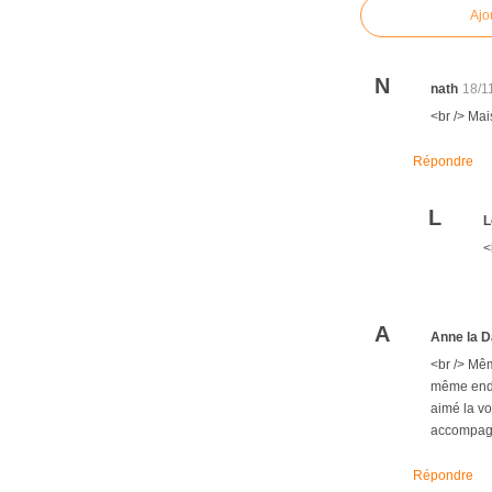
Ajo
N
nath
18/1
<br /> Mai
Répondre
L
L
<
A
Anne la D
<br /> Mêm
même endr
aimé la vo
accompagne
Répondre