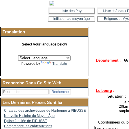
Liste des Pays
Liste
châteaux F
Initiation au moyen âge
Enigmes et Mys
Translation
Select your language below
Département
:
66
Powered by
Translate
Recherche Dans Ce Site Web
Le bourg
:
Situation
:
La pe
Les Dernières Proses Sont Ici
20km 
surplo
Château des archevêques de Narbonne à PIEUSSE
Nouvelle Histoire du Moyen Âge
Église fortifiée de PIEUSSE
Coordonnées du bo
Comprendre les châteaux forts