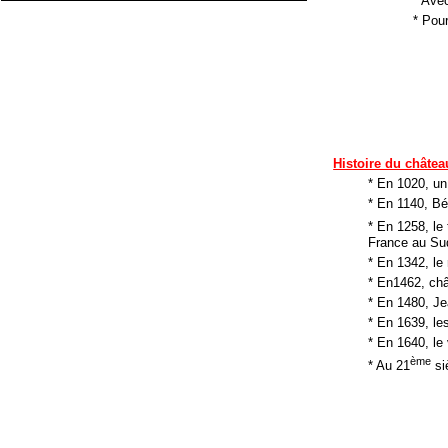
* Avec
* Pou
Histoire du châtea
* En 1020, un
* En 1140, B
* En 1258, le 
France au Sud
* En 1342, le
* En1462, chât
* En 1480, Je
* En 1639, les
* En 1640, le 
ème
* Au 21
siè