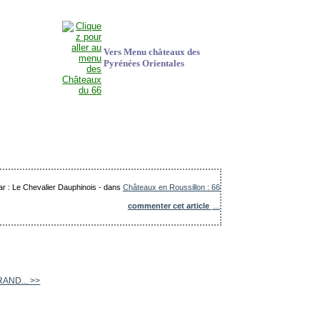
Vers Menu châteaux des
Pyrénées Orientales
ar : Le Chevalier Dauphinois
-
dans
Châteaux en Roussillon : 66
commenter cet article
…
RAND... >>