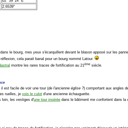
02° 39′ 14″ E
2.6539°
 dans le bourg, mes yeux s'écarquillent devant le blason apposé sur les pannea
 réflexion, cela parait banal pour un bourg nommé Latour.
ème
astral
montre les rares traces de fortification au 21
siècle.
nce
il est facile de voir une tour (
de l'ancienne église ?
) comportant aux angles 
es ruelles, je
vois le culot
d'une ancienne échauguette.
 loin, les vestiges d'
une tour insérée
dans le bâtiment me confortent dans la 