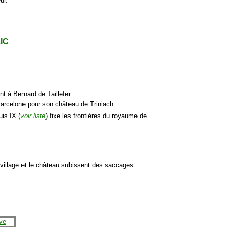
ur.
LIC
t à Bernard de Taillefer.
Barcelone pour son château de Triniach.
is IX (
voir liste
) fixe les frontières du royaume de
village et le château subissent des saccages.