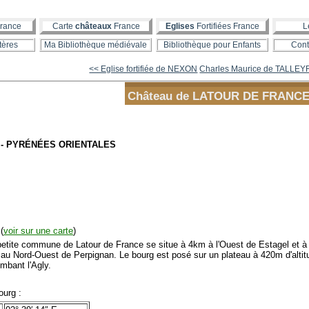
rance
Carte
châteaux
France
Eglises
Fortifiées France
L
tères
Ma Bibliothèque médiévale
Bibliothèque pour Enfants
Cont
<< Eglise fortifiée de NEXON
Charles Maurice de TALLEY
Château de LATOUR DE FRANC
 - PYRÉNÉES ORIENTALES
(
voir sur une carte
)
tite commune de Latour de France se situe à 4km à l'Ouest de Estagel et à
au Nord-Ouest de Perpignan. Le bourg est posé sur un plateau à 420m d'altit
mbant l'Agly.
urg :