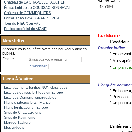
42° 46′ 10″ N
Château de LA CHAPELLE FAUCHER
42.7694°
Église fortifiée de COUSSAC-BONNEVAL
Château de COMMEQUIERS
Fort villageois d'ALIGNAN du VENT
Tour de RIEUX en VAL
Enclos ecclésial de AIGNE
Le château
:
Newsletter
L'extérieur
:
Premier indice
Abonnez-vous pour être averti des nouveaux articles
publiés.
* En arrivant
Email
* Mais après
*
Un plan cad
Liens À Visiter
L'enquête comme
Liste bâtiments fortifiés NON classiques
* En hauteur, 
Liste des églises fortifiées en Europe
* Puis dans l
Liste des Donjons remarquables
Plans châteaux forts - France
* Un peu plus
Plans fortifications - Europe
Sites de Châteaux forts
Sites de Patrimoine
Marque Tâcheron
L'intérieur
:
Mes widgets