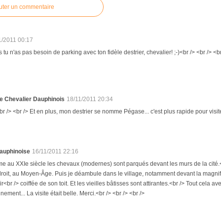
uter un commentaire
1/2011 00:17
s tu n'as pas besoin de parking avec ton fidèle destrier, chevalier! ;-)<br /> <br /> <br
e Chevalier Dauphinois
18/11/2011 20:34
br /> <br /> Et en plus, mon destrier se nomme Pégase... c'est plus rapide pour visit
auphinoise
16/11/2011 22:16
e au XXIe siècle les chevaux (modernes) sont parqués devant les murs de la cité.<b
oit, au Moyen-Âge. Puis je déambule dans le village, notamment devant la magnifi
ir<br /> coiffée de son toit. Et les vieilles bâtisses sont attirantes.<br /> Tout cel
ment... La visite était belle. Merci.<br /> <br /> <br />