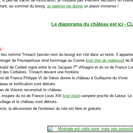
 si peu de traces de fortification, je n'espère pas vraiment découvrir un intérie
rtant, au sommet du bourg,
un parking me donne
un plaisir immense !
Le diaporama du château est ici - C
u
:
 lieu nommé Triniach (ancien nom du bourg) est cité dans un texte. Il appartien
érenger de Peyrepertuse rend hommage au Comte (
voir titre de noblesse
) de 
er
traité de Corbeil signé entre le roi Jacques I
d'Aragon et du roi de France Lou
 des Corbières. Triniach devient une frontière.
 roi de France Philippe VI de Valois donne le château à Guillaume du Vivier.
eau et fortification sont détruits.
an de Voisins reconstruit le château.
 troupes du roi de France Louis XIII (
voir liste
) campent proche de Latour. Le 
village et le château sont détruits.
cle, la découverte de l'extérieur du site est libre et gratuite.