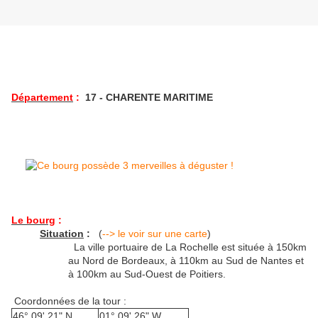
Département
:
17 - CHARENTE MARITIME
Le bourg
:
Situation
:
(
--> le voir sur une carte
)
La ville portuaire de La Rochelle est située à 150km
au Nord de Bordeaux, à 110km au Sud de Nantes et
à 100km au Sud-Ouest de Poitiers.
Coordonnées de la tour :
46° 09' 21" N
01° 09' 26" W