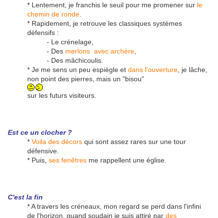
* Lentement, je franchis le seuil pour me promener sur
le
chemin de ronde
.
* Rapidement, je retrouve les classiques systèmes
défensifs :
- Le crénelage,
- Des
merlons avec archère
,
- Des mâchicoulis.
* Je me sens un peu espiègle et
dans l'ouverture
, je lâche,
non point des pierres, mais un "bisou"
sur les futurs visiteurs.
Est ce un clocher ?
*
Voila des décors
qui sont assez rares sur une tour
défensive.
* Puis,
ses fenêtres
me rappellent une église.
C'est la fin
* A travers les créneaux, mon regard se perd dans l'infini
de l'horizon, quand soudain je suis attiré par
des