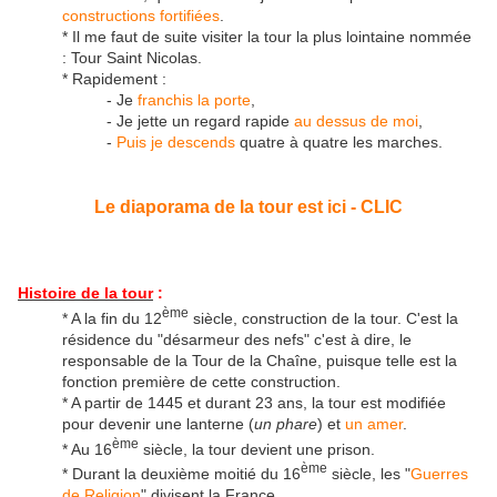
constructions fortifiées
.
* Il me faut de suite visiter la tour la plus lointaine nommée
: Tour Saint Nicolas.
* Rapidement :
- Je
franchis la porte
,
- Je jette un regard rapide
au dessus de moi
,
-
Puis je descends
quatre à quatre les marches.
Le diaporama de la tour est ici - CLIC
Histoire de la tour
:
ème
* A la fin du 12
siècle, construction de la tour. C'est la
résidence du "désarmeur des nefs" c'est à dire, le
responsable de la Tour de la Chaîne, puisque telle est la
fonction première de cette construction.
* A partir de 1445 et durant 23 ans, la tour est modifiée
pour devenir une lanterne (
un phare
) et
un amer
.
ème
* Au 16
siècle, la tour devient une prison.
ème
* Durant la deuxième moitié du 16
siècle, les "
Guerres
de Religion
" divisent la France.