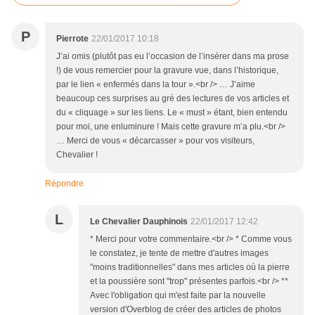
P
Pierrote
22/01/2017 10:18
J’ai omis (plutôt pas eu l’occasion de l’insérer dans ma prose
!) de vous remercier pour la gravure vue, dans l’historique,
par le lien « enfermés dans la tour ».<br /> … J’aime
beaucoup ces surprises au gré des lectures de vos articles et
du « cliquage » sur les liens. Le « must » étant, bien entendu
pour moi, une enluminure ! Mais cette gravure m’a plu.<br />
… Merci de vous « décarcasser » pour vos visiteurs,
Chevalier !
Répondre
L
Le Chevalier Dauphinois
22/01/2017 12:42
* Merci pour votre commentaire.<br /> * Comme vous
le constatez, je tente de mettre d'autres images
"moins traditionnelles" dans mes articles où la pierre
et la poussière sont "trop" présentes parfois.<br /> **
Avec l'obligation qui m'est faite par la nouvelle
version d'Overblog de créer des articles de photos