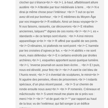
clocher qui s’élance<br /> <br /> L à-haut, affaiblissant allure
austère <br /> A ttestée par tour médiévale à terre…<br /> N e
dirai-je même chose pour l’intérieur :<br /> T out ce qu’en
avez dit est pur bonheur ; <br /> E mblèmes du Moyen-Âge
par vos images<br /> R estitués. Ainsi un beau voyage<br />
N ous faisons, rassurés, car découvrons <br /> E ntrailles
anciennes, laïques** dignes de ces noms.<br /> <br /> L es «
standards » de ce temps sont réunis : <br /> A insi mirons
appareillage si<br /> <br /> R affiné par qualité de ses joints.
<br /> O rdinaires, ici plafonds ne sont point :<br /> C harmée
par les croisées d’ogives je fus. « <br /> H abillés » ne sont
murs, mais défendus <br /> E n certains endroits par droites
archères,<br /> L esquelles apportent aussi quelque lumière.
<br /> L ‘inverse pourrait-on aussi bien écrire… <br /> E t puis,
nous est dévoilé, pour finir,<br /> <br /> A vant le ciel bleu de
l’Aunis revoir, <br /> U n éventail de sculptures, le miroir<br />
N aguère des pensées, rêves de prisonniers.<br /> I nstants
spéciaux, d’un plus récent passé…<br /> S ur chemin de
ronde ensuite nous avez<br /> <br /> P romenés. Créneaux et
mâchicoulis <br /> S urent moult me plaire de si près vus :
merci !<br /> <br /> * et de guet.<br /> ** par rapport au haut
de la tour, vu de l’extérieur, qui fait songer à un édifice