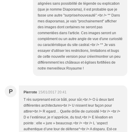
alignées sans possibilité de légende ou explication
(que je nomme Diaporama), il est probable que je
fasse une autre "surprise/nouveauté".<br /> ** Dans
mes diaporamas, je vais "prochainement" afficher
des images dont certaines ne seront pas
commentées dans l'article. Ces images seront un
complément ou un autre angle de vue d'une curiosité
ou caractéristique du site castral.<br /> ** Je vais
essayer d'utiliser les restrictions, limitations et bugs
de cette nouvelle version pour créer/montrer un peu
différemment les châteaux et églises fortifiées de
notre merveilleux Royaume !
P
Pierrote
15/01/2017 20:41
T rès surprenant est ce bâti, pour sûr,<br /> O ù deux tant
différentes architectures<br /> U nissent leur façon pour
attirer<br /> R egard… Quelle drôle de curiosité !<br /> <br />
D e l’extérieur, je n’apprécie, du tout,<br /> E lévation en
pointe : elle « jure » beaucoup.<br /> <br /> L ‘aspect
authentique d’une tour de défense*<br /> A disparu. Est-ce