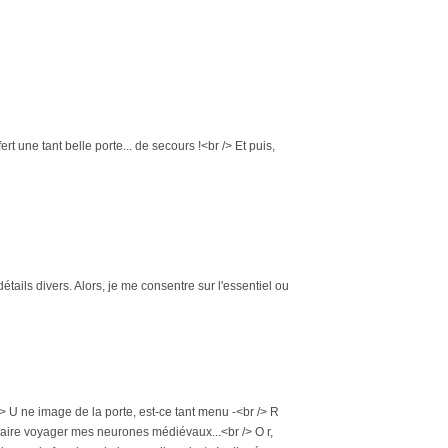
t une tant belle porte... de secours !<br /> Et puis,
e détails divers. Alors, je me consentre sur l'essentiel ou
 U ne image de la porte, est-ce tant menu -<br /> R
 F aire voyager mes neurones médiévaux...<br /> O r,