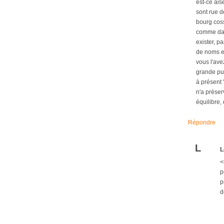
est-ce ais
sont rue d
bourg coss
comme dans
exister, p
de noms en
vous l'avez
grande pui
à présent 
n'a préser
équilibre, 
Répondre
L
L
<
p
p
d