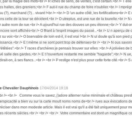
é, par la magie des mots<br /> R iches de sens, de vérités, c'est certain.<br /> T ell
es halles, des greniers;<br /> F aut-il rue du champ de foire n'oublier.<br /> I mpré
u (?), marchand (?)... vivant !<br /> <br /> D 'un autre côté, les fortifications<br /> 
 celle de la tour se décèlent.<br /> O utreplus, est une rue de la tourelle.<br /
ar autre nom de rue.<br /> A ujourd'hui rue des douves un peu étonne;<br /> Y dut-o
core sont affichés<br /> O ffrant à l'esprit images du passé...<br /> U n aperçu de c
 su voir.<br /> O bservable de loin est-il, il est vrai !<br /> N ul doute qu'à son pied pe
ssance.<br /> E t même si ne sont point trop de défenses<br /> <br /> N ous savons
"étêtées".<br /> T races d'archères je pensais trouver sur elles :<br /> A jolivées de
vé salle des gardes,<br /> E t l'ouverture restante me semble "hagarde",<br /> N ue
dirait-on, à ses flancs...<br /> <br /> P restige n'est plus pour cette forte cité.<br /> S 
e Chevalier Dauphinois
17/04/2014 19:18
br /> <br /> Comme vous le savez, j'adore alterner ruine minimale et château prestig
erspicacité a bien vu sur la carte moult noms noms de<br /> rues aux évocations de f
réciser dans mon modeste article. Mais il est vrai qu'il a été fait uniquement pour
es récents siècles.<br /> <br /> <br /> Votre commentaire est dont un magnifique co