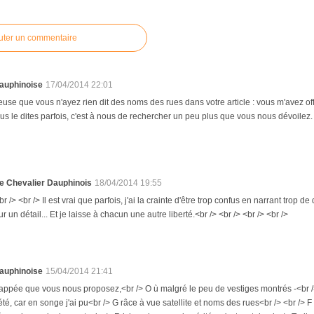
uter un commentaire
auphinoise
17/04/2014 22:01
use que vous n'ayez rien dit des noms des rues dans votre article : vous m'avez offer
 le dites parfois, c'est à nous de rechercher un peu plus que vous nous dévoilez.
e Chevalier Dauphinois
18/04/2014 19:55
br /> <br /> Il est vrai que parfois, j'ai la crainte d'être trop confus en narrant trop d
ur un détail... Et je laisse à chacun une autre liberté.<br /> <br /> <br /> <br />
auphinoise
15/04/2014 21:41
appée que vous nous proposez,<br /> O ù malgré le peu de vestiges montrés -<br />
 été, car en songe j'ai pu<br /> G râce à vue satellite et noms des rues<br /> <br />