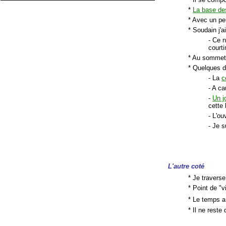
*
La base de
* Avec un peu
* Soudain j'a
- Ce n
courti
* Au somme
* Quelques d
- La
c
- A ca
-
Un j
cette
- L'ou
- Je s
L'autre coté
* Je traverse
* Point de "v
* Le temps a 
* Il ne reste