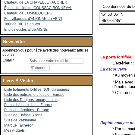
Château de LA CHAPELLE FAUCHER
Coordonnées du bo
Église fortifiée de COUSSAC-BONNEVAL
Château de COMMEQUIERS
45° 58′ 06″ N
Fort villageois d'ALIGNAN du VENT
45.968285°
Tour de RIEUX en VAL
Enclos ecclésial de AIGNE
Newsletter
Abonnez-vous pour être averti des nouveaux articles
publiés.
La porte fortifiée
:
Email
L'extérieur
:
La découverte
* Au moyen â
Liens À Visiter
* Mais avec 
détruites fac
Liste bâtiments fortifiés NON classiques
* C'est donc
Liste des églises fortifiées en Europe
Liste des Donjons remarquables
Plans châteaux forts - France
Plans fortifications - Europe
Sites de Châteaux forts
Sites de Patrimoine
Rapide analyse de 
Marque Tâcheron
* Par sa haut
Mes widgets
* Il se com