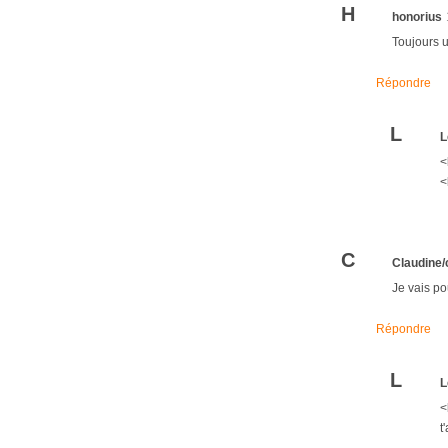
H
honorius
Toujours u
Répondre
L
L
<
<
C
Claudine/
Je vais po
Répondre
L
L
<
t