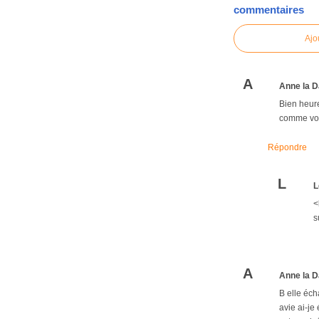
commentaires
Ajo
A
Anne la D
Bien heure
comme vous
Répondre
L
L
<
s
A
Anne la D
B elle éch
avie ai-je