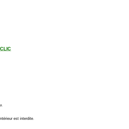
- CLIC
.
u.
ntérieur est interdite.