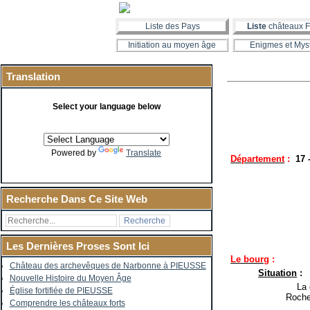
Liste des Pays
Liste
châteaux F
Initiation au moyen âge
Enigmes et Mys
Translation
Select your language below
Powered by
Translate
Département
:
17
Recherche Dans Ce Site Web
Les Dernières Proses Sont Ici
Le bourg
:
Château des archevêques de Narbonne à PIEUSSE
Situation
:
Nouvelle Histoire du Moyen Âge
La co
Église fortifiée de PIEUSSE
Roche
Comprendre les châteaux forts