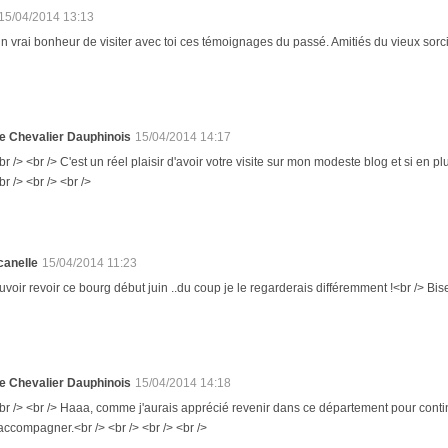
15/04/2014 13:13
n vrai bonheur de visiter avec toi ces témoignages du passé. Amitiés du vieux sorc
e Chevalier Dauphinois
15/04/2014 14:17
br /> <br /> C'est un réel plaisir d'avoir votre visite sur mon modeste blog et si en plu
br /> <br /> <br />
canelle
15/04/2014 11:23
uvoir revoir ce bourg début juin ..du coup je le regarderais différemment !<br /> Bi
e Chevalier Dauphinois
15/04/2014 14:18
br /> <br /> Haaa, comme j'aurais apprécié revenir dans ce département pour conti
'accompagner.<br /> <br /> <br /> <br />