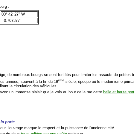
urg :
00° 42′ 27″ W
-0.707377°
ge, de nombreux bourgs se sont fortifiés pour limiter les assauts de petites 
ème
les années, souvent à la fin du 19
siècle, époque où le modernisme primait 
ilitant la circulation des véhicules.
 avec un immense plaisir que je vois au bout de la rue cette
belle et haute port
la porte
eur, l'ouvrage marque le respect et la puissance de l'ancienne cité.
pose de deux
tours reliées par une voûte
gothique.