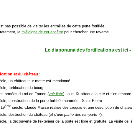
'est pas possible de visiter les entrailles de cette porte fortifiée.
crètement, je
m'éloigne de cet ancêtre
pour chercher une taverne.
Le diaporama des fortifications est ici 
ification et du château
:
ècle, un château sur motte est mentionné.
cle, fortification du bourg.
les armées du roi de France (
voir liste
) Louis IX attaque la cité et s'en empare
ècle, construction de la porte fortifiée nommée : Saint Pierre.
ème
 19
siècle, Claude Masse réalise des croquis et une description du châtea
ècle, destruction du château (
et d'une partie des remparts ?
).
cle, la découverte de l'extérieur de la porte est libre et gratuite. La visite de l'i