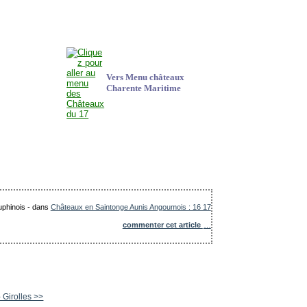
Vers Menu châteaux
Charente Maritime
uphinois
-
dans
Châteaux en Saintonge Aunis Angoumois : 16 17
commenter cet article
…
Girolles >>