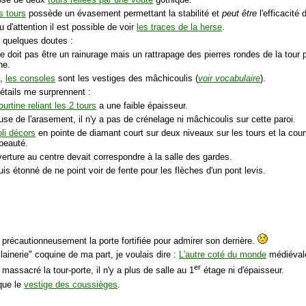
s tours
possède un évasement permettant la stabilité et
peut être
l'efficacité
 d'attention il est possible de voir
les traces de la herse
.
i quelques doutes :
e doit pas être un rainurage mais un rattrapage des pierres rondes de la tour po
ne.
t,
les consoles
sont les vestiges des mâchicoulis (
voir vocabulaire
).
étails me surprennent :
ourtine reliant les 2 tours
a une faible épaisseur.
use de l'arasement, il n'y a pas de crénelage ni mâchicoulis sur cette paroi.
oli décors
en pointe de diamant court sur deux niveaux sur les tours et la courti
 beauté.
verture au centre devait correspondre à la salle des gardes.
uis étonné de ne point voir de fente pour les flèches d'un pont levis.
 précautionneusement la porte fortifiée pour admirer son derrière.
ilainerie" coquine de ma part, je voulais dire :
L'autre coté du monde
médiéval
er
massacré la tour-porte, il n'y a plus de salle au 1
étage ni d'épaisseur.
 que le
vestige des coussièges
.