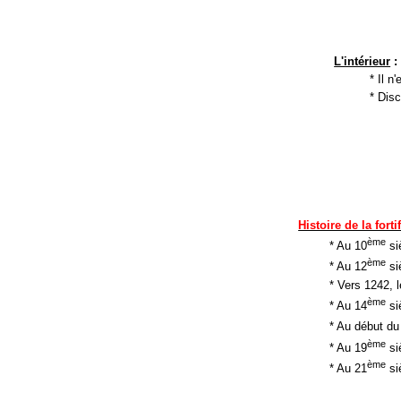
L'intérieur
:
* Il n
* Dis
Histoire de la fort
ème
* Au 10
si
ème
* Au 12
siè
* Vers 1242, 
ème
* Au 14
si
* Au début du
ème
* Au 19
si
ème
* Au 21
siè