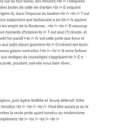
e la rue du four banal, des moulins;<br /> I ndiquées
gnées toutes de cette vie d'antan,<br /> E voquant
E rigées là, dans l'impasse du bastion<br /> <br /> T out
> N ous supposons que barbacane a pu<br /> N aguère
n les emplir de la Boutonne...<br /> <br /> B eaucoup
es moments d'histoire<br /> T out seul (?) résiste, et
tit l'on paraît !<br /> N 'est cette porte que force et
 que jadis atours guerriers<br /> O rnèrent ses tours
 beaux galons sont-elles !<br /> <br /> B onne fortune
, aux vestiges de coussièges s'aggripant<br /> E n
a porte, pourtant, sait-elle nous faire rêver...
ieux, puis église fortifiée et bourg défensif. Votre
onction.<br /> <br /> <br /> Peut être aurais je du le
 montrer la seule porte ayant survécu au modernisme
mplément.<br /> <br /> <br /> <br />