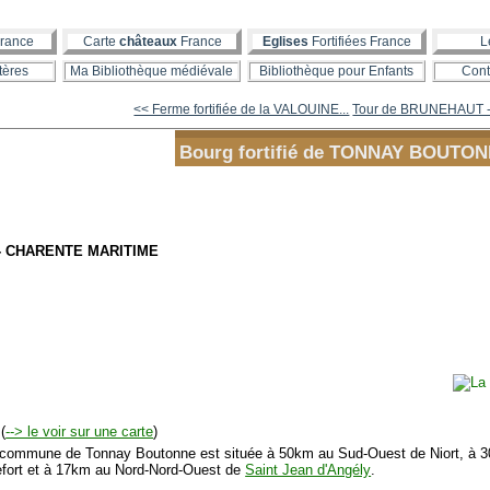
rance
Carte
châteaux
France
Eglises
Fortifiées France
L
tères
Ma Bibliothèque médiévale
Bibliothèque pour Enfants
Cont
<< Ferme fortifiée de la VALOUINE...
Tour de BRUNEHAUT - 
Bourg fortifié de TONNAY BOUTO
 - CHARENTE MARITIME
(
--> le voir sur une carte
)
mmune de Tonnay Boutonne est située à 50km au Sud-Ouest de Niort, à 30k
fort et à 17km au Nord-Nord-Ouest de
Saint Jean d'Angély
.