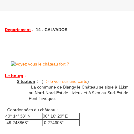
Département
:
14 - CALVADOS
Le bourg
:
Situation
:
(
--> le voir sur une carte
)
La commune de Blangy le Château se situe à 11km
au Nord-Nord-Est de Lizieux et à 9km au Sud-Est de
Pont l'Evêque.
Coordonnées du château :
49° 14′ 38″ N
00° 16′ 29″ E
49.243863°
0.274605°