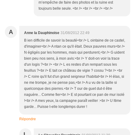
m’empêche de faire des photos et la ruine est
toujours belle seule. <br /> <br /> <br /> <br />
A
Anne la Dauphinoise
31/08/2012 22:49
B ien difficile de savoir la beauté<br /> L ointaine de ce castel,
d'imaginer<br /> A ntan ce qu'il était. Deux pauvres murs<br />
N égligés par les hommes, mais qui perdurent,<br /> G uident
bien peu nos sens, à mon avis:<br /> Y doit-on voir la trace
d'un logis ?<br /> <br /> L es restes d'un rempart sous les
feuillus ?<br /> E tait ce château de vigie ? cossu ?<br /> <br
/> C roire qu'il fut d'un grand seigneur l'habitat<br /> H élas, si
ne me trompe, je ne pense pas,<br /> A u vu de la taille si
quelconque des pierres.<br /> T our de guet dut-il être
naguère... Comme fier<br /> E st pourtant ce pan de mur isolé
!<br /> A mes yeux, la campagne paraît veiller :<br /> U ltime
garde... Puisse t-elle longtemps durer !
Répondre
L