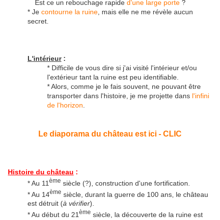
Est ce un rebouchage rapide
d'une large porte
?
* Je
contourne la ruine
, mais elle ne me révèle aucun
secret.
L'intérieur
:
* Difficile de vous dire si j'ai visité l'intérieur et/ou
l'extérieur tant la ruine est peu identifiable.
* Alors, comme je le fais souvent, ne pouvant être
transporter dans l'histoire, je me projette dans
l'infini
de l'horizon
.
Le diaporama du château est ici - CLIC
Histoire du château
:
ème
* Au 11
siècle (?), construction d'une fortification.
ème
* Au 14
siècle, durant la guerre de 100 ans, le château
est détruit (
à vérifier
).
ème
* Au début du 21
siècle, la découverte de la ruine est