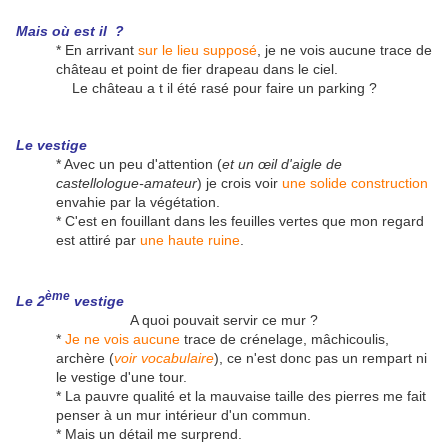
Mais où est il ?
* En arrivant
sur le lieu supposé
, je ne vois aucune trace de
château et point de fier drapeau dans le ciel.
Le château a t il été rasé pour faire un parking ?
Le vestige
* Avec un peu d'attention (
et un œil d'aigle de
castellologue-amateur
) je crois voir
une solide construction
envahie par la végétation.
* C'est en fouillant dans les feuilles vertes que mon regard
est attiré par
une haute ruine
.
ème
Le 2
vestige
A quoi pouvait servir ce mur ?
*
Je ne vois aucune
trace de crénelage, mâchicoulis,
archère (
voir vocabulaire
), ce n'est donc pas un rempart ni
le vestige d'une tour.
* La pauvre qualité et la mauvaise taille des pierres me fait
penser à un mur intérieur d'un commun.
* Mais un détail me surprend.