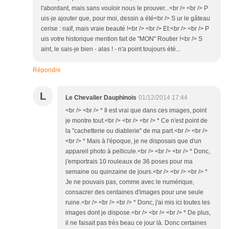
l'abordant, mais sans vouloir nous le prouver...<br /> <br /> P
uis-je ajouter que, pour moi, dessin a été<br /> S ur le gâteau
cerise : naïf, mais vraie beauté !<br /> <br /> Et:<br /> <br /> P
uis votre historique mention fait de "MON" Routier !<br /> S
aint, le sais-je bien - alas ! - n'a point toujours été...
Répondre
L
Le Chevalier Dauphinois
01/12/2014 17:44
<br /> <br /> * Il est vrai que dans ces images, point
je montre tout.<br /> <br /> <br /> * Ce n'est point de
la "cachetterie ou diablerie" de ma part.<br /> <br />
<br /> * Mais à l'époque, je ne disposais que d'un
appareil photo à pellicule.<br /> <br /> <br /> * Donc,
j'emportrais 10 rouleaux de 36 poses pour ma
semaine ou quinzaine de jours.<br /> <br /> <br /> *
Je ne pouvais pas, comme avec le numérique,
consacrer des centaines d'images pour une seule
ruine.<br /> <br /> <br /> * Donc, j'ai mis ici toutes les
images dont je dispose.<br /> <br /> <br /> * De plus,
il ne faisait pas très beau ce jour là. Donc certaines