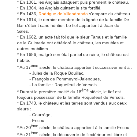
* En 1361, les Anglais attaquent puis prennent le château.
* En 1364, les Anglais quittent le site fortifié.
* En 1436,
Rodrigue de Villandrando
s'empare du château.
* En 1614, le dernier membre de la lignée de la famille De
Bar s'éteint sans héritier. Le fief appartient à Jean de
Salès.
* En 1682, un acte fait foi que le sieur Tamus et la famille
de la Guimerie ont détérioré le château, les meubles et
autres mobiliers.
* En 1686, malgré son état partiel de ruine, le château est
habité.
ème
* Au 17
siècle, le château appartient successivement à :
- Jules de la Roque Bouillac,
- François de Pommeyrol-Jalenques,
- La famille : Roquefeuil de Versols.
ème
* Durant la première moitié du 18
siècle, le fief est
toujours possession de la famille Roquefeuil de Versols.
* En 1749, le château et les terres sont vendus aux deux
sieurs :
- Courrège,
- Fricou.
ème
* Au 20
siècle, le château appartient à la famille Fricou.
ème
* Au 21
siècle, la découverte de l'extérieur est libre et