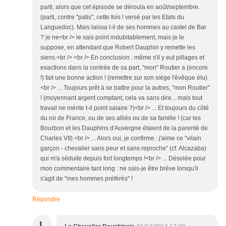
parti, alors que cet épisode se déroula en août/septembre.
(parti, contre "patis", cette fois ! versé par les Etats du
Languedoc). Mais laissa t-il de ses hommes au castel de Bar
? je ne<br /> le sais point indubitablement, mais je le
suppose, en attendant que Robert Dauphin y remette les
siens.<br /> <br /> En conclusion : même s'il y eut pillages et
exactions dans la contrée de sa part, "mon" Routier a (encore
!) fait une bonne action ! (remettre sur son siège l'évêque élu)
<br /> ... Toujours prêt à se battre pour la autres, "mon Routier"
! (moyennant argent comptant, cela va sans dire... mais tout
travail ne mérite t-il point salaire ?)<br /> ... Et toujours du côté
du roi de France, ou de ses alliés ou de sa famille ! (car les
Bourbon et les Dauphins d'Auvergne étaient de la parenté de
Charles VII).<br /> ... Alors oui, je confirme : j'aime ce "vilain
garçon - chevalier sans peur et sans reproche" (cf. Alcazaba)
qui m'a séduite depuis fort longtemps !<br /> ... Désolée pour
mon commentaire tant long : ne sais-je être brève lorsqu'il
s'agit de "mes hommes préférés" !
Répondre
L