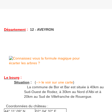
Département
:
12 - AVEYRON
Le bourg
:
Situation
:
(
--> le voir sur une carte
)
La commune de Bor et Bar est située à 40km au
Sud-Ouest de Rodez, à 30km au Nord d'Albi et à
20km au Sud de Villefranche de Rouergue.
Coordonnées du château :
44° 11' 09" N
02° 04' 32" E