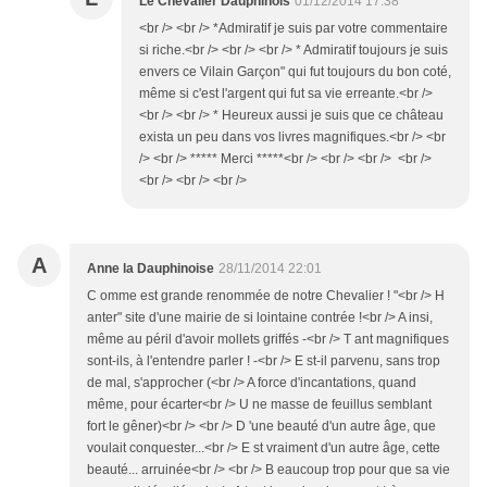
Le Chevalier Dauphinois
01/12/2014 17:38
<br /> <br /> *Admiratif je suis par votre commentaire
si riche.<br /> <br /> <br /> * Admiratif toujours je suis
envers ce Vilain Garçon" qui fut toujours du bon coté,
même si c'est l'argent qui fut sa vie erreante.<br />
<br /> <br /> * Heureux aussi je suis que ce château
exista un peu dans vos livres magnifiques.<br /> <br
/> <br /> ***** Merci *****<br /> <br /> <br /> <br />
<br /> <br /> <br />
A
Anne la Dauphinoise
28/11/2014 22:01
C omme est grande renommée de notre Chevalier ! "<br /> H
anter" site d'une mairie de si lointaine contrée !<br /> A insi,
même au péril d'avoir mollets griffés -<br /> T ant magnifiques
sont-ils, à l'entendre parler ! -<br /> E st-il parvenu, sans trop
de mal, s'approcher (<br /> A force d'incantations, quand
même, pour écarter<br /> U ne masse de feuillus semblant
fort le gêner)<br /> <br /> D 'une beauté d'un autre âge, que
voulait conquester...<br /> E st vraiment d'un autre âge, cette
beauté... arruinée<br /> <br /> B eaucoup trop pour que sa vie