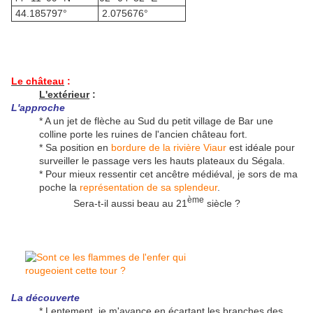
44.185797°
2.075676°
Le château
:
L'extérieur
:
L'approche
* A un jet de flèche au Sud du petit village de Bar une
colline porte les ruines de l'ancien château fort.
* Sa position en
bordure de la rivière Viaur
est idéale pour
surveiller le passage vers les hauts plateaux du Ségala.
* Pour mieux ressentir cet ancêtre médiéval, je sors de ma
poche la
représentation de sa splendeur
.
ème
Sera-t-il aussi beau au 21
siècle ?
La découverte
* Lentement, je m'avance en écartant les branches des