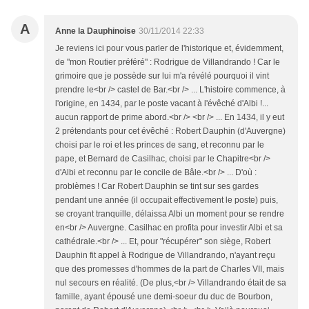
A
Anne la Dauphinoise
30/11/2014 22:33
Je reviens ici pour vous parler de l'historique et, évidemment,
de "mon Routier préféré" : Rodrigue de Villandrando ! Car le
grimoire que je possède sur lui m'a révélé pourquoi il vint
prendre le<br /> castel de Bar.<br /> ... L'histoire commence, à
l'origine, en 1434, par le poste vacant à l'évêché d'Albi !...
aucun rapport de prime abord.<br /> <br /> ... En 1434, il y eut
2 prétendants pour cet évêché : Robert Dauphin (d'Auvergne)
choisi par le roi et les princes de sang, et reconnu par le
pape, et Bernard de Casilhac, choisi par le Chapitre<br />
d'Albi et reconnu par le concile de Bâle.<br /> ... D'où :
problèmes ! Car Robert Dauphin se tint sur ses gardes
pendant une année (il occupait effectivement le poste) puis,
se croyant tranquille, délaissa Albi un moment pour se rendre
en<br /> Auvergne. Casilhac en profita pour investir Albi et sa
cathédrale.<br /> ... Et, pour "récupérer" son siège, Robert
Dauphin fit appel à Rodrigue de Villandrando, n'ayant reçu
que des promesses d'hommes de la part de Charles VII, mais
nul secours en réalité. (De plus,<br /> Villandrando était de sa
famille, ayant épousé une demi-soeur du duc de Bourbon,