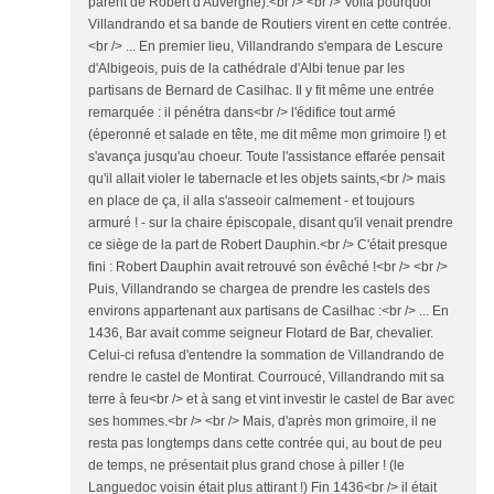
parent de Robert d'Auvergne).<br /> <br /> Voilà pourquoi
Villandrando et sa bande de Routiers virent en cette contrée.
<br /> ... En premier lieu, Villandrando s'empara de Lescure
d'Albigeois, puis de la cathédrale d'Albi tenue par les
partisans de Bernard de Casilhac. Il y fit même une entrée
remarquée : il pénétra dans<br /> l'édifice tout armé
(éperonné et salade en tête, me dit même mon grimoire !) et
s'avança jusqu'au choeur. Toute l'assistance effarée pensait
qu'il allait violer le tabernacle et les objets saints,<br /> mais
en place de ça, il alla s'asseoir calmement - et toujours
armuré ! - sur la chaire épiscopale, disant qu'il venait prendre
ce siège de la part de Robert Dauphin.<br /> C'était presque
fini : Robert Dauphin avait retrouvé son évêché !<br /> <br />
Puis, Villandrando se chargea de prendre les castels des
environs appartenant aux partisans de Casilhac :<br /> ... En
1436, Bar avait comme seigneur Flotard de Bar, chevalier.
Celui-ci refusa d'entendre la sommation de Villandrando de
rendre le castel de Montirat. Courroucé, Villandrando mit sa
terre à feu<br /> et à sang et vint investir le castel de Bar avec
ses hommes.<br /> <br /> Mais, d'après mon grimoire, il ne
resta pas longtemps dans cette contrée qui, au bout de peu
de temps, ne présentait plus grand chose à piller ! (le
Languedoc voisin était plus attirant !) Fin 1436<br /> il était