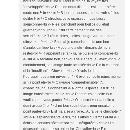
nous soit dévoilée.<br /> A tout le moins, la voyant très
"enveloppée",<br /> R aison nous dit que n'est de dernière
mode née !<br /> <br /> B ien au rebours, a dû en voir siècles
défiler !<br /> O utreplus, cette épaisseur nous laisse
soupçonner<br /> R éel penchant pour tout ce qui était
guerrier;<br /> <br /> E t fut certainement l'une des
sécurités<br /> T rès visibles, icelles, sur gravure que nous
offrez...<br /> <br /> B ien ai-je compris que fut une tour
d'angle, car liée<br /> A courtine a été - départs de murs
restés<br /> R appelant ce fait - or, ne puis-je la comparer<br
/> <br /> A seconde tour, par vous seul aperçue : avez,<br /> V
olontairement, son image toute occultée<br /> E n la colorant
et la "brouillant"... Chevalier,<br /> Y vois-je diablerie !
Pourquoi nous avoir privés<br /> R êver sur cette ruine, même
si n'a point été<br /> O uvrage "compréhensible" ?...
d'habitude, nous donnez<br /> N ormal aspect aussi d'une
image transformée...<br /> <br /> R ondeurs de cette tour
vouliez pour vous garder ?<br /> O u secret vous a t-elle a
demi avoué ?<br /> U ne tour vous hélant, pour ensuite ne
point parler<br /> E st malaisé à croire... Aurait-elle chuchoté :"
<br /> R esplendissante je fus, mais affres du temps et<br /> G
âchis de certains hôtes m'ont moult défigurée" ?<br /> U n
désespoir qu'auriez su entendre, Chevalier<br /> E n