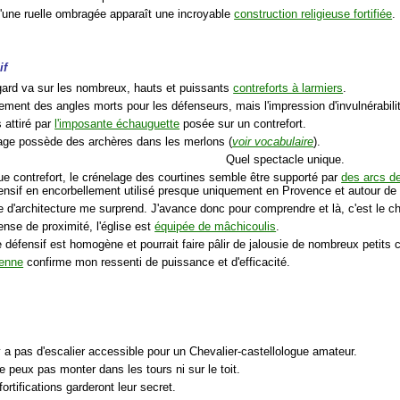
d'une ruelle ombragée apparaît une incroyable
construction religieuse fortifiée
.
if
ard va sur les nombreux, hauts et puissants
contreforts à larmiers
.
dement des angles morts pour les défenseurs, mais l'impression d'invulnérabili
s attiré par
l'imposante échauguette
posée sur un contrefort.
age possède des archères dans les merlons (
voir vocabulaire
).
Quel spectacle unique.
ue contrefort, le crénelage des courtines semble être supporté par
des arcs d
nsif en encorbellement utilisé presque uniquement en Provence et autour de 
 d'architecture me surprend. J'avance donc pour comprendre et là, c'est le c
ense de proximité, l'église est
équipée de mâchicoulis
.
défensif est homogène et pourrait faire pâlir de jalousie de nombreux petits 
ienne
confirme mon ressenti de puissance et d'efficacité.
'y a pas d'escalier accessible pour un Chevalier-castellologue amateur.
e peux pas monter dans les tours ni sur le toit.
fortifications garderont leur secret.