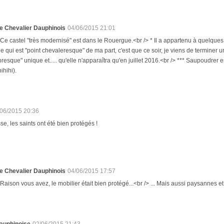
e Chevalier Dauphinois
04/06/2015 21:01
 Ce castel "très modernisé" est dans le Rouergue.<br /> * Il a appartenu à quelques
e qui est "point chevaleresque" de ma part, c'est que ce soir, je viens de terminer
presque" unique et..... qu'elle n'apparaîtra qu'en juillet 2016.<br /> *** Saupoudrer es
hihihi).
/06/2015 20:36
sse, les saints ont été bien protégés !
e Chevalier Dauphinois
04/06/2015 17:57
 Raison vous avez, le mobilier était bien protégé...<br /> ... Mais aussi paysannes 