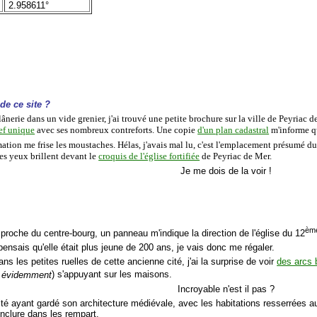
2.958611°
de ce site ?
ânerie dans un vide grenier, j'ai trouvé une petite brochure sur la ville de Peyriac 
nef unique
avec ses nombreux contreforts. Une copie
d'un plan cadastral
m'informe qu
ation me frise les moustaches. Hélas, j'avais mal lu, c'est l'emplacement présumé du
es yeux brillent devant le
croquis de l'église fortifiée
de Peyriac de Mer.
Je me dois de la voir !
èm
 proche du centre-bourg, un panneau m'indique la direction de l'église du 12
 pensais qu'elle était plus jeune de 200 ans, je vais donc me régaler.
ans les petites ruelles de cette ancienne cité, j'ai la surprise de voir
des arcs 
e évidemment
) s'appuyant sur les maisons.
Incroyable n'est il pas ?
cité ayant gardé son architecture médiévale, avec les habitations resserrées 
inclure dans les rempart.