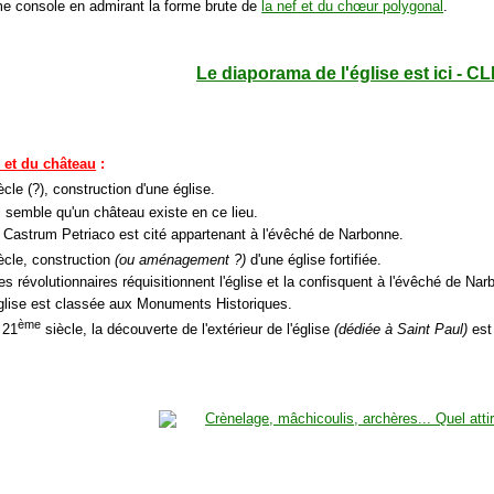
me console en admirant la forme brute de
la nef et du chœur polygonal
.
Le diaporama de l'église est ici - CL
e et du château
:
cle (?), construction d'une église.
il semble qu'un château existe en ce lieu.
 Castrum Petriaco est cité appartenant à l'évêché de Narbonne.
ècle, construction
(ou aménagement ?)
d'une église fortifiée.
es révolutionnaires réquisitionnent l'église et la confisquent à l'évêché de Nar
église est classée aux Monuments Historiques.
ème
 21
siècle, la découverte de l'extérieur de l'église
(dédiée à Saint Paul)
est 