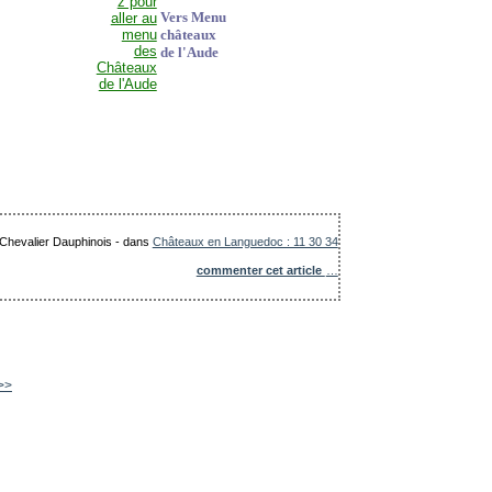
Vers Menu
châteaux
de l'Aude
 Chevalier Dauphinois
-
dans
Châteaux en Languedoc : 11 30 34
commenter cet article
…
>>