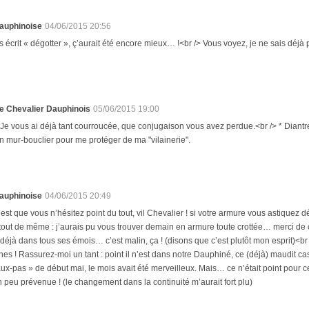
auphinoise
04/06/2015 20:56
ais écrit « dégotter », ç’aurait été encore mieux… !<br /> Vous voyez, je ne sais déjà p
e Chevalier Dauphinois
05/06/2015 19:00
 Je vous ai déjà tant courroucée, que conjugaison vous avez perdue.<br /> * Diantre !
n mur-bouclier pour me protéger de ma "vilainerie".
auphinoise
04/06/2015 20:49
’est que vous n’hésitez point du tout, vil Chevalier ! si votre armure vous astiquez dé
tout de même : j’aurais pu vous trouver demain en armure toute crottée… merci de 
déjà dans tous ses émois… c’est malin, ça ! (disons que c’est plutôt mon esprit)<br
ines ! Rassurez-moi un tant : point il n’est dans notre Dauphiné, ce (déjà) maudit cast
faux-pas » de début mai, le mois avait été merveilleux. Mais… ce n’était point pour c
 peu prévenue ! (le changement dans la continuité m’aurait fort plu)