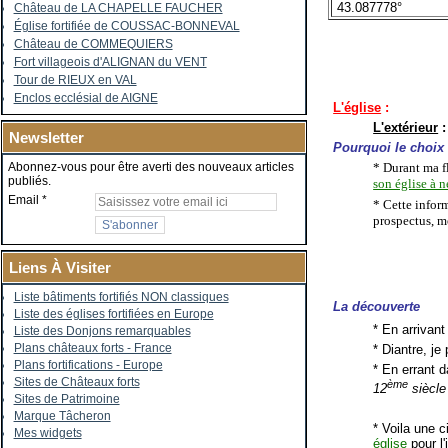
43.087778°
Château de LA CHAPELLE FAUCHER
Église fortifiée de COUSSAC-BONNEVAL
Château de COMMEQUIERS
Fort villageois d'ALIGNAN du VENT
Tour de RIEUX en VAL
Enclos ecclésial de AIGNE
L'église
:
L'extérieur
:
Newsletter
Pourquoi le choix 
* Durant ma fl
Abonnez-vous pour être averti des nouveaux articles
publiés.
son église à 
Email
* Cette inform
prospectus, m
Liens À Visiter
Liste bâtiments fortifiés NON classiques
La découverte
Liste des églises fortifiées en Europe
* En arrivant
Liste des Donjons remarquables
Plans châteaux forts - France
* Diantre, je
Plans fortifications - Europe
* En errant d
Sites de Châteaux forts
ème
12
siècl
Sites de Patrimoine
Marque Tâcheron
* Voila une 
Mes widgets
église
pour l'