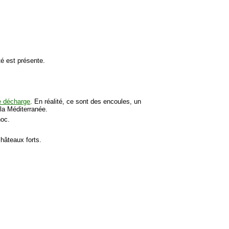
té est présente.
e décharge
. En réalité, ce sont des encoules, un
la Méditerranée.
hoc.
châteaux forts.