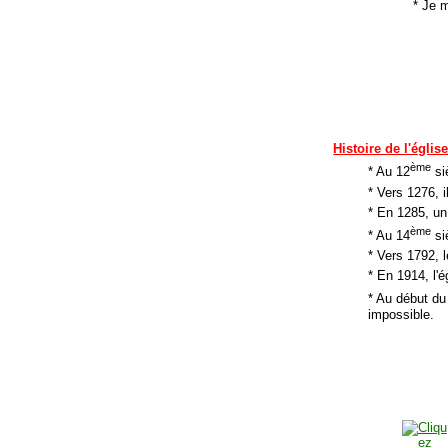
* Je 
Histoire de l'églis
ème
* Au 12
siè
* Vers 1276, 
* En 1285, un
ème
* Au 14
si
* Vers 1792, l
* En 1914, l'
* Au début du
impossible.