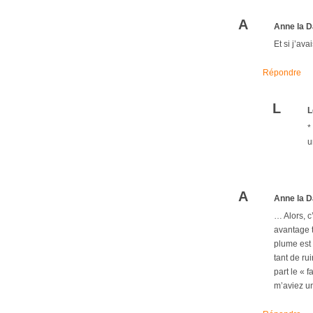
A
Anne la D
Et si j’av
Répondre
L
L
*
u
A
Anne la D
… Alors, c
avantage 
plume est 
tant de ru
part le « 
m’aviez un