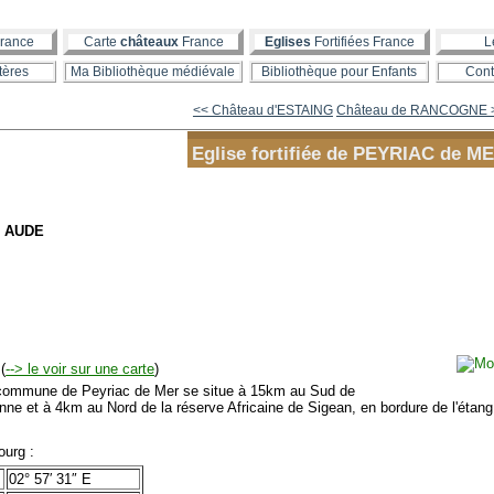
rance
Carte
châteaux
France
Eglises
Fortifiées France
L
tères
Ma Bibliothèque médiévale
Bibliothèque pour Enfants
Cont
<< Château d'ESTAING
Château de RANCOGNE 
Eglise fortifiée de PEYRIAC de M
- AUDE
(
--> le voir sur une carte
)
mmune de Peyriac de Mer se situe à 15km au Sud de
nne et à 4km au Nord de la réserve Africaine de Sigean, en bordure de l'étan
urg :
02° 57′ 31″ E