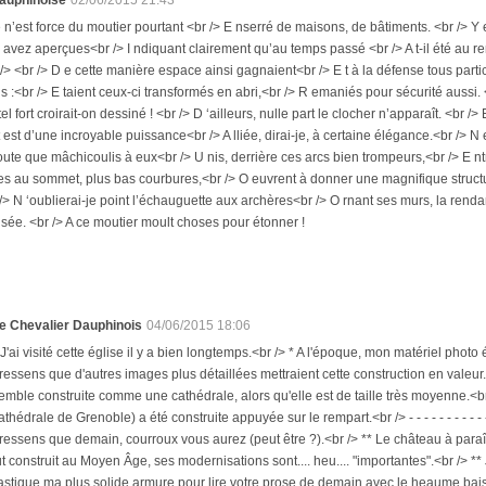
auphinoise
02/06/2015 21:43
 n’est force du moutier pourtant <br /> E nserré de maisons, de bâtiments. <br /> Y e
avez aperçues<br /> I ndiquant clairement qu’au temps passé <br /> A t-il été au
 /> <br /> D e cette manière espace ainsi gagnaient<br /> E t à la défense tous parti
s :<br /> E taient ceux-ci transformés en abri,<br /> R emaniés pour sécurité aussi. <b
el fort croirait-on dessiné ! <br /> D ‘ailleurs, nulle part le clocher n’apparaît. <br /
 est d’une incroyable puissance<br /> A lliée, dirai-je, à certaine élégance.<br /> 
ute que mâchicoulis à eux<br /> U nis, derrière ces arcs bien trompeurs,<br /> E n
nes au sommet, plus bas courbures,<br /> O euvrent à donner une magnifique structure
 /> N ‘oublierai-je point l’échauguette aux archères<br /> O rnant ses murs, la rend
ée. <br /> A ce moutier moult choses pour étonner !
e Chevalier Dauphinois
04/06/2015 18:06
 J'ai visité cette église il y a bien longtemps.<br /> * A l'époque, mon matériel photo 
ressens que d'autres images plus détaillées mettraient cette construction en valeur.<
emble construite comme une cathédrale, alors qu'elle est de taille très moyenne.<b
athédrale de Grenoble) a été construite appuyée sur le rempart.<br /> - - - - - - - - - - - 
ressens que demain, courroux vous aurez (peut être ?).<br /> ** Le château à paraît
ut construit au Moyen Âge, ses modernisations sont.... heu.... "importantes".<br /> ** 
'astique ma plus solide armure pour lire votre prose de demain avec le heaume baiss