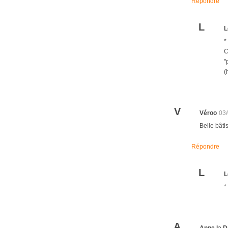
Répondre
L
L
*
C
"
(
V
Véroo
03
Belle bâti
Répondre
L
L
*
A