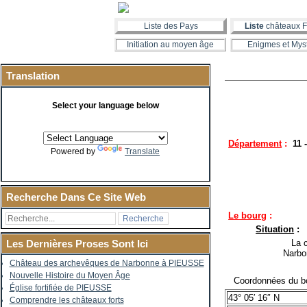
Liste des Pays
Liste
châteaux F
Initiation au moyen âge
Enigmes et Mys
Translation
Select your language below
Département
:
11 
Powered by
Translate
Recherche Dans Ce Site Web
Le bourg
:
Situation
:
La co
Les Dernières Proses Sont Ici
Narbo
Château des archevêques de Narbonne à PIEUSSE
Nouvelle Histoire du Moyen Âge
Coordonnées du bo
Église fortifiée de PIEUSSE
43° 05′ 16″ N
Comprendre les châteaux forts