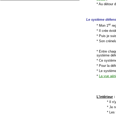
* Au détour 
Le système défens
er
* Mon 1
reg
* Il crée évi
* Puis je sui
* Son crénel
* Entre chaq
système défe
* Ce système
* Pour la déf
* Le système 
*
La vue aér
L'intérieur
:
* Il n
* Je n
* Les 