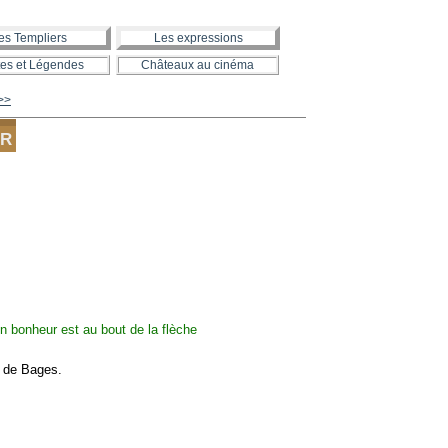
es Templiers
Les expressions
es et Légendes
Châteaux au cinéma
>>
ER
g de Bages.