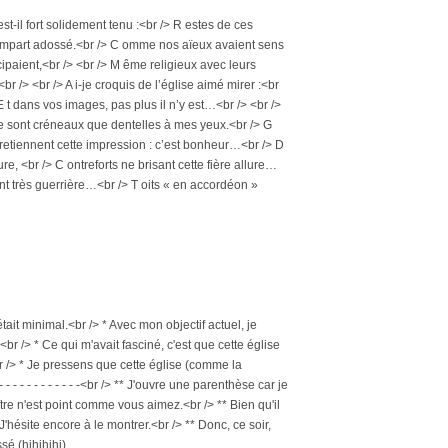
st-il fort solidement tenu :<br /> R estes de ces
 rempart adossé.<br /> C omme nos aïeux avaient sens
cipaient,<br /> <br /> M ême religieux avec leurs
r /> <br /> A i-je croquis de l’église aimé mirer :<br
> E t dans vos images, pas plus il n’y est…<br /> <br />
N e sont créneaux que dentelles à mes yeux.<br /> G
tretiennent cette impression : c’est bonheur…<br /> D
, <br /> C ontreforts ne brisant cette fière allure…
ant très guerrière…<br /> T oits « en accordéon »
était minimal.<br /> * Avec mon objectif actuel, je
br /> * Ce qui m'avait fasciné, c'est que cette église
r /> * Je pressens que cette église (comme la
- - - - - - - - - - -<br /> ** J'ouvre une parenthèse car je
re n'est point comme vous aimez.<br /> ** Bien qu'il
J'hésite encore à le montrer.<br /> ** Donc, ce soir,
é (hihihihi).