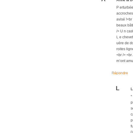
Anne la D
P erturbée
accroches 
avisé !<br
beaux bâti
/> U n cast
L e chevet
uère de do
roites lig
<br /> <br
m’ont amus
Répondre
L
L
*
p
s
c
p
f
j