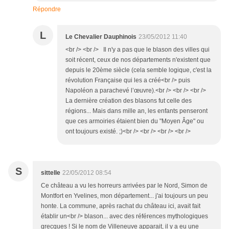
Répondre
L
Le Chevalier Dauphinois
23/05/2012 11:40
<br /> <br /> Il n'y a pas que le blason des villes qui
soit récent, ceux de nos départements n'existent que
depuis le 20ème siècle (cela semble logique, c'est la
révolution Française qui les a créé<br /> puis
Napoléon a parachevé l’œuvre).<br /> <br /> <br />
La dernière création des blasons fut celle des
régions... Mais dans mille an, les enfants penseront
que ces armoiries étaient bien du "Moyen Âge" ou
ont toujours existé. ;)<br /> <br /> <br /> <br />
S
sittelle
22/05/2012 08:54
Ce château a vu les horreurs arrivées par le Nord, Simon de
Montfort en Yvelines, mon département... j'ai toujours un peu
honte. La commune, après rachat du château ici, avait fait
établir un<br /> blason... avec des références mythologiques
grecques ! Si le nom de Villeneuve apparait, il y a eu une