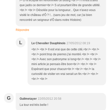
/> O nt éclipsé en renommée ce bourg.<br /> I l m'est d'avis
que jadis ce dernier<br /> S ut pourtant être de grande utilité.
<br /> <br /> Désolée pour la longueur... Que n'avez-vous
visité le château d'Ô ? !... (sans jeu de mot, car j'ai bien
rencontré un seigneur d'Ô dans notre Histoire)
Répondre
L
Le Chevalier Dauphinois
27/05/2012 08:19
<br /> <br /> Il est vrai que de cette cité,<br /> <br />
<br /> point trop de pierres j'ai montré.<br /> <br />
<br /> Avec son patronyme si long<br /> <br /> <br />
mini article je pensais être bon<br /> <br /> <br />
Espérant que pour chacun<br /> <br /> <br /> la
curiosité de visiter en vrai serait un fin.<br /> <br />
<br /> <br />
G
Guilmetayer
22/05/2012 20:58
La tour est très belle !