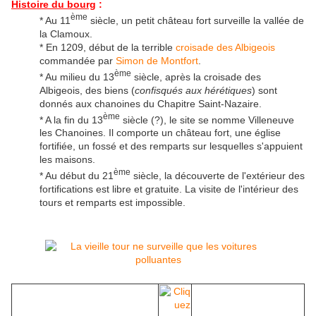
Histoire du bourg
:
ème
* Au 11
siècle, un petit château fort surveille la vallée de
la Clamoux.
* En 1209, début de la terrible
croisade des Albigeois
commandée par
Simon de Montfort
.
ème
* Au milieu du 13
siècle, après la croisade des
Albigeois, des biens (
confisqués aux hérétiques
) sont
donnés aux chanoines du Chapitre Saint-Nazaire.
ème
* A la fin du 13
siècle (?), le site se nomme Villeneuve
les Chanoines. Il comporte un château fort, une église
fortifiée, un fossé et des remparts sur lesquelles s'appuient
les maisons.
ème
* Au début du 21
siècle, la découverte de l'extérieur des
fortifications est libre et gratuite. La visite de l'intérieur des
tours et remparts est impossible.