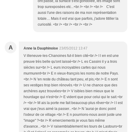
ont passé, la surface s'est gondolée, les image sont
trop surexposées etc...<br /> <br /> <br /> C'est
aussi l'une des raisons de ma non représentation
totale.... Mais il est vrai que parfois, j'adore titiller la
curiosité. <br /> <br /> <br /> <br />
A
Anne la Dauphinoise
23/05/2012 13:47
V illeneuve-les-Chanoines fut-il bien cité<br /> I l en est une
preuve très belle qu'ont laissé<br /> L es Cassini il y a trois
siècles sur<br /> L eurs incroyables cartes qui nous
murmurent<br /> E n vieux-françois les noms de notre Pays.
<br /> N 'en reste du château tant peu, et pis,<br /> E n sont
ses vestiges trop bien rénovés.<br /> U ne chance que des
archères ayez trouvées<br /> V isibles bien mieux que le
hourdage qui n'est<br /> E vident que pour celui qui le sait.<br
/> <br /> M ais la porte me fait beaucoup plus rêver<br /> I l est
vrai que j'eus aimé la passer...<br /> N 'aurai-je donc point
l'odeur de ce village.<br /> E n pourrions-nous avoir juste une
"image" ?<br /> R emerciements je vous fais même
d'avance...<br /> V raisemblablement les tours de Lastours<br