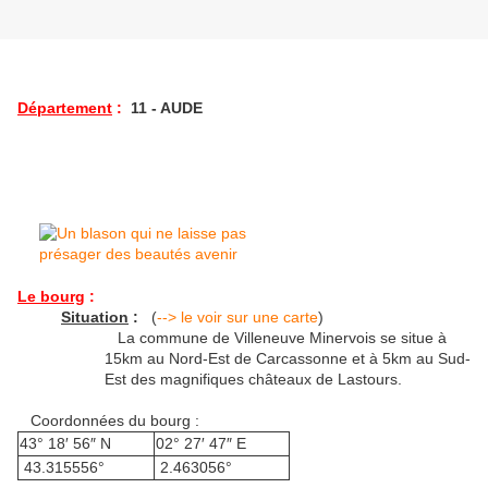
Département
:
11 - AUDE
Le bourg
:
Situation
:
(
--> le voir sur une carte
)
La commune de Villeneuve Minervois se situe à
15km au Nord-Est de Carcassonne et à 5km au Sud-
Est des magnifiques châteaux de Lastours.
Coordonnées du bourg :
43° 18′ 56″ N
02° 27′ 47″ E
43.315556°
2.463056°