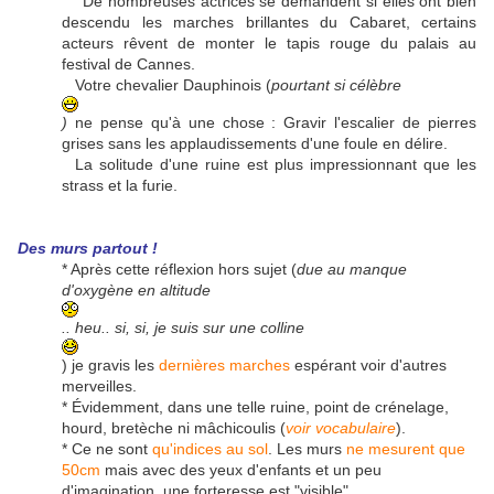
De nombreuses actrices se demandent si elles ont bien
descendu les marches brillantes du Cabaret, certains
acteurs rêvent de monter le tapis rouge du palais au
festival de Cannes.
Votre chevalier Dauphinois (
pourtant si célèbre
)
ne pense qu'à une chose : Gravir l'escalier de pierres
grises sans les applaudissements d'une foule en délire.
La solitude d'une ruine est plus impressionnant que les
strass et la furie.
Des murs partout !
* Après cette réflexion hors sujet (
due au manque
d'oxygène en altitude
.. heu.. si, si, je suis sur une colline
) je gravis les
dernières marches
espérant voir d'autres
merveilles.
* Évidemment, dans une telle ruine, point de crénelage,
hourd, bretèche ni mâchicoulis (
voir vocabulaire
).
* Ce ne sont
qu'indices au sol
. Les murs
ne mesurent que
50cm
mais avec des yeux d'enfants et un peu
d'imagination, une forteresse est "visible".