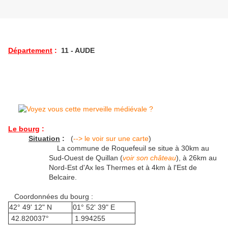
Département
:
11 - AUDE
Le bourg
:
Situation
:
(
--> le voir sur une carte
)
La commune de Roquefeuil se situe à 30km au
Sud-Ouest de Quillan (
voir son château
), à 26km au
Nord-Est d'Ax les Thermes et à 4km à l'Est de
Belcaire.
Coordonnées du bourg :
42° 49' 12" N
01° 52' 39" E
42.820037°
1.994255