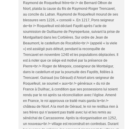
Raymond de Roquefeuil frère<br /> de Bernard Othon de
Niort, plaida la cause du fils de Raymond-Roger Trencavel,
au concile du Latran. Raymond de Roquefeuil mourut de ses
blessures vers 1226, « consolé ». En 1217, Pons seigneur
de<br /> Roquefeuil est déclaré Faydit après l’acte de
soumission de Guillaume de Peyrepertuse, suivant la prise de
Montgaillard dans les Corbières. Sur ordre de Jean de
Beaumont, le castellum de Rocafolio<br /> (appelé « la viele
») est assiégé puis détruit, pendant la reconquête de
Trencavel en novembre 1240 et les populations déplacées. Il
est à noter que ce siège est motivé par la présence de
Pierre<br /> Roger de Mirepoix, coseigneur de Montségur,
dans le castellum et par la poursuite des Faydits, fidèles à
Trencavel. Guiraud (ou Géraud) d’Aniort alors seigneur de
Roquefeuil, se soumet « aux<br /> généraux » du roi de
France à Duilhac, à condition que ses possessions lui soient
rendu par le roi après sa réconciliation avec l’église. Amené
en France, le roi approuva ce traité mais garda le<br />
château de Niort. A la mort de Géraud, le roi ne restitua rien à
ses frères qui n’avaient pas traité avec lui et les remis au
sénéchal de Carcassonne. Après la réorganisation en 1252,
un nouveau<br /> village est reconstruit en contrebas. Durant