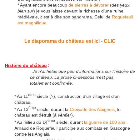
* Ayant encore beaucoup
de pierres à dévorer
(
des yeux
bien sur
) je vous laisse devant la richesse d'une ruine
médiévale, c'est à dire son panorama. Celui de
Roquefeuil
est magnifique
.
Le diaporama du château est ici - CLIC
Histoire du château
:
Je n'ai hélas que peu d'informations sur l'histoire de
ce château. La prose ci-dessous n'est pas
totalement confirmée.
ème
* Au 11
siècle (?), construction d'un village et d'un
château.
ème
* Au 13
siècle, durant la
Croisade des Albigeois
, le
château est détruit (
à vérifier
).
ème
* Au milieu du 14
siècle, durant
la guerre de 100 ans
,
Arnaud de Roquefeuil participe aux combats en Gascogne
contre les Anglais.
ème