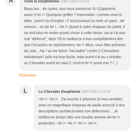
A
Anne la Dauphinoise
03/07/2013 13:55
Beau jeu... de cartes, que vous annoncez là ! (j'apprécie,
aussi !)<br /> Quelques griffes ? Impossible ! comme vous le
dites : point n'ai d'ongles ! C'est pourquoi je mets un gant... de
velours... ou de fer !...<br /> Quant à votre chapeau de paille, il
ne doit plus en rester grand chose à cette heure, car je l'ai pas
mal "défoncé", déjà ! Et le mettrai-je à bas complètement dès
que l'occasion se représentera.<br /> Mais, vous êtes prévenu
de cela... Aïe ! va me falloir "me battre" contre 2 Chevaliers
maintenant ! (elle est trop facile, mais point n'ai pu y résister :
un Chevalier averti en vaut 2, n'est-il<br /> point vrai ? !...)
Répondre
L
Le Chevalier Dauphinois
09/07/2013 13:35
<br /> <br /> J'ai encore 2 artuicles (il mes semble)
avec un magnifique chapeau de paille associé à des
descriptions architecturales non défensives.... Je
mettrai en temps utile une double armure de<br />
protection. <br /> <br /> <br /> <br />