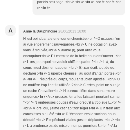
parfois peu sage. <br /> <br /> <br /> <br /> <br /> <br
/> <br />
A
Anne la Dauphinoise
28/06/2013 18:00
N 'est point banale une tour enchemisée.<br /> O ncques n'en
ai vue entièrement sauvegardée.<br /> U ne occasion avez-
vous là trouvée,<br /> V alable (!), pour aller vous
encoquiner<br /> E t chemise de la belle nous entr'ouvrer...<br
/> L ors, pourquoi ne vouloir chiffons parler ?<br /> L à, du
coup, m'est désir en papoter !<br /> E t par écrit, tout de go,
déclarer :<br /> S uperbe chemise ! au goût d'antan portée,<br
/> <br /> T rès près du corps, moulante, bien ajustée...<br /> U
ne matière trop fine fut utilisée ?<br /> C ertes, point ne suis-je
un rustre Chevalier<br /> H eureux d'être dans son armure
engoncé,<br /> A ux grosses ferrailles laissant pourtant suinter
*<br /> N ombreuses gouttes d'eau lorsqu'il a trop sué !...<br />
<br /> A lors, oui, j'aime cet habit fort léger !<br /> U n frein aux
convoitises a t-il été :<br /> D 'échancrures le savions-nous
dénudé,<br /> E mpêchant vilains gestes déplacés...<br /> <br
/> L a prudence est de mise en temps guerriers !...<br /> A la