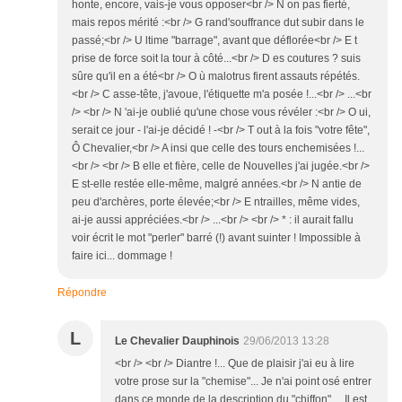
honte, encore, vais-je vous opposer<br /> N on pas fierté,
mais repos mérité :<br /> G rand'souffrance dut subir dans le
passé;<br /> U ltime "barrage", avant que déflorée<br /> E t
prise de force soit la tour à côté...<br /> D es coutures ? suis
sûre qu'il en a été<br /> O ù malotrus firent assauts répétés.
<br /> C asse-tête, j'avoue, l'étiquette m'a posée !...<br /> ...<br
/> <br /> N 'ai-je oublié qu'une chose vous révéler :<br /> O ui,
serait ce jour - l'ai-je décidé ! -<br /> T out à la fois "votre fête",
Ô Chevalier,<br /> A insi que celle des tours enchemisées !...
<br /> <br /> B elle et fière, celle de Nouvelles j'ai jugée.<br />
E st-elle restée elle-même, malgré années.<br /> N antie de
peu d'archères, porte élevée;<br /> E ntrailles, même vides,
ai-je aussi appréciées.<br /> ...<br /> <br /> * : il aurait fallu
voir écrit le mot "perler" barré (!) avant suinter ! Impossible à
faire ici... dommage !
Répondre
L
Le Chevalier Dauphinois
29/06/2013 13:28
<br /> <br /> Diantre !... Que de plaisir j'ai eu à lire
votre prose sur la "chemise"... Je n'ai point osé entrer
dans ce monde de la description du "chiffon".... Il est