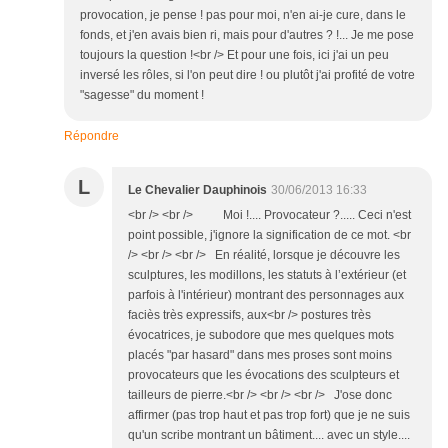
provocation, je pense ! pas pour moi, n'en ai-je cure, dans le
fonds, et j'en avais bien ri, mais pour d'autres ? !... Je me pose
toujours la question !<br /> Et pour une fois, ici j'ai un peu
inversé les rôles, si l'on peut dire ! ou plutôt j'ai profité de votre
"sagesse" du moment !
Répondre
L
Le Chevalier Dauphinois
30/06/2013 16:33
<br /> <br /> Moi !.... Provocateur ?..... Ceci n'est
point possible, j'ignore la signification de ce mot. <br
/> <br /> <br /> En réalité, lorsque je découvre les
sculptures, les modillons, les statuts à l’extérieur (et
parfois à l'intérieur) montrant des personnages aux
faciès très expressifs, aux<br /> postures très
évocatrices, je subodore que mes quelques mots
placés "par hasard" dans mes proses sont moins
provocateurs que les évocations des sculpteurs et
tailleurs de pierre.<br /> <br /> <br /> J'ose donc
affirmer (pas trop haut et pas trop fort) que je ne suis
qu'un scribe montrant un bâtiment.... avec un style....