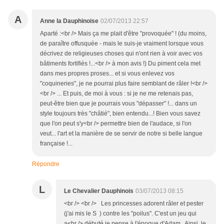
A
Anne la Dauphinoise
02/07/2013 22:57
Aparté :<br /> Mais ça me plait d'être "provoquée" ! (du moins,
de paraître offusquée - mais le suis-je vraiment lorsque vous
décrivez de religieuses choses qui n'ont rien à voir avec vos
bâtiments fortifiés !...<br /> à mon avis !) Du piment cela met
dans mes propres proses... et si vous enlevez vos
"coquineries", je ne pourrai plus faire semblant de râler !<br />
<br /> ... Et puis, de moi à vous : si je ne me retenais pas,
peut-être bien que je pourrais vous "dépasser" !... dans un
style toujours très "châtié", bien entendu...! Bien vous savez
que l'on peut s'y<br /> permettre bien de l'audace, si l'on
veut... l'art et la manière de se servir de notre si belle langue
française !...
Répondre
L
Le Chevalier Dauphinois
03/07/2013 08:15
<br /> <br /> Les princesses adorent râler et pester
(j'ai mis le S ) contre les "poilus". C'est un jeu qui
a<br /> débuté je pense à l'époque d'Adam . Ainsi, le