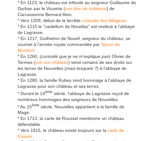
* En 1123, le château est inféodé au seigneur Guillaume de
Durban par le Vicomte (
voir titre de noblesse
) de
Carcassonne Bernard Aton.
* Vers 1209, début de la terrible
croisade des Albigeois
.
* En 1215 le "castellum de Novellas" est restitué à l'abbaye
de Lagrasse.
* En 1217, Guilhelmo de Novell, seigneur du château, se
soumet à l'armée royale commandée par
Simon de
Montfort
.
* En 1260, (
curiosité que je ne m'explique pas
) Olivier de
Termes (
voir son château
) vend certains de ses droits sur
les terres de Nouvelles (
mais lesquels ?
) à l'abbaye de
Lagrasse.
* En 1280, la famille Rubey rend hommage à l'abbaye de
Lagrasse pour son château et ses terres.
ème
* Durant le 14
siècle, l'abbaye de Lagrasse reçoit de
nombreux hommages des seigneurs de Nouvelles.
ème
* Au 15
siècle, Nouvelles appartient à la famille de
Mage.
* En 1713, la carte de Roussel mentionne un château
défendable.
* Vers 1815, le château existe toujours sur la
carte de
Cassini
.