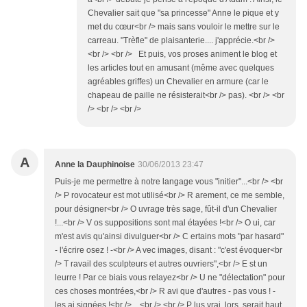
Chevalier sait que "sa princesse" Anne le pique et y
met du cœur<br /> mais sans vouloir le mettre sur le
carreau. "Trèfle" de plaisanterie.... j'apprécie.<br />
<br /> <br /> Et puis, vos proses animent le blog et
les articles tout en amusant (même avec quelques
agréables griffes) un Chevalier en armure (car le
chapeau de paille ne résisterait<br /> pas). <br /> <br
/> <br /> <br />
A
Anne la Dauphinoise
30/06/2013 23:47
Puis-je me permettre à notre langage vous "initier"...<br /> <br
/> P rovocateur est mot utilisé<br /> R arement, ce me semble,
pour désigner<br /> O uvrage très sage, fût-il d'un Chevalier
!...<br /> V os suppositions sont mal étayées !<br /> O ui, car
m'est avis qu'ainsi divulguer<br /> C ertains mots "par hasard"
- l'écrire osez ! -<br /> A vec images, disant : "c'est évoquer<br
/> T ravail des sculpteurs et autres ouvriers",<br /> E st un
leurre ! Par ce biais vous relayez<br /> U ne "délectation" pour
ces choses montrées,<br /> R avi que d'autres - pas vous ! -
les ai signées !<br /> ...<br /> <br /> P lus vrai, lors, serait haut