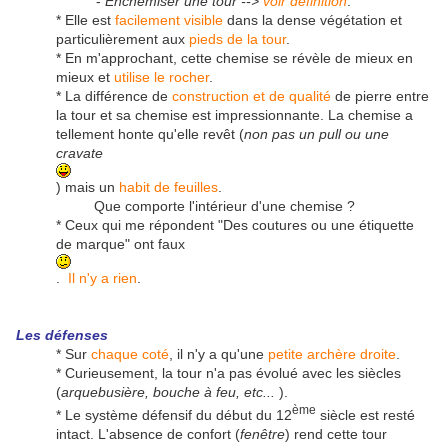
-
Enchemiser une tour -->
voir définition
.
* Elle est
facilement visible
dans la dense végétation et
particulièrement aux
pieds de la tour
.
* En m'approchant, cette chemise se révèle de mieux en
mieux et
utilise le rocher
.
* La différence de
construction et de qualité
de pierre entre
la tour et sa chemise est impressionnante. La chemise a
tellement honte qu'elle revêt (
non pas un pull ou une
cravate
) mais un
habit de feuilles
.
Que comporte l'intérieur d'une chemise ?
* Ceux qui me répondent "
Des coutures ou une étiquette
de marque
" ont faux
.
Il n'y a rien
.
Les défenses
* Sur
chaque coté
, il n'y a qu'une
petite archère droite
.
* Curieusement, la tour n'a pas évolué avec les siècles
(
arquebusière, bouche à feu, etc...
).
ème
* Le système défensif du début du 12
siècle est resté
intact. L'absence de confort (
fenêtre
) rend cette tour