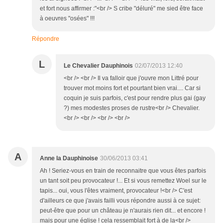
et fort nous affirmer :"<br /> S cribe "déluré" me sied être face
à oeuvres "osées" !!!
Répondre
L
Le Chevalier Dauphinois
02/07/2013 12:40
<br /> <br /> Il va falloir que j'ouvre mon Littré pour
trouver mot moins fort et pourtant bien vrai.... Car si
coquin je suis parfois, c'est pour rendre plus gai (gay
?) mes modestes proses de rustre<br /> Chevalier.
<br /> <br /> <br /> <br />
A
Anne la Dauphinoise
30/06/2013 03:41
Ah ! Seriez-vous en train de reconnaitre que vous êtes parfois
un tant soit peu provocateur !... Et si vous remettez Woel sur le
tapis... oui, vous l'êtes vraiment, provocateur !<br /> C'est
d'ailleurs ce que j'avais failli vous répondre aussi à ce sujet:
peut-être que pour un château je n'aurais rien dit... et encore !
mais pour une église ! cela ressemblait fort à de la<br />