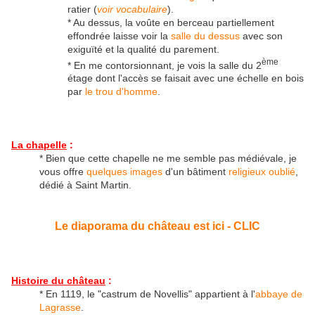
ratier (
voir vocabulaire
).
* Au dessus, la voûte en berceau partiellement
effondrée laisse voir la
salle du dessus
avec son
exiguïté et la qualité du parement.
ème
* En me contorsionnant, je vois la salle du 2
étage dont l'accès se faisait avec une échelle en bois
par
le trou d'homme
.
La chapelle
:
* Bien que cette chapelle ne me semble pas médiévale, je
vous offre
quelques images
d'un bâtiment
religieux oublié
,
dédié à Saint Martin.
Le diaporama du château est ici - CLIC
Histoire du château
:
* En 1119, le "castrum de Novellis" appartient à l'
abbaye de
Lagrasse
.