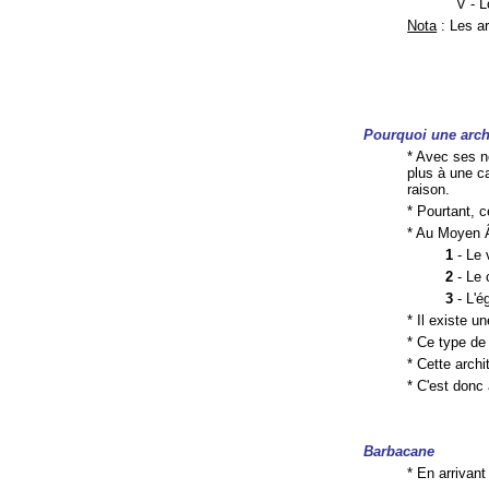
V - 
Nota
: Les ar
Pourquoi une archi
* Avec ses n
plus à une c
raison.
* Pourtant, c
* Au Moyen Â
1
- Le v
2
- Le 
3
- L'ég
* Il existe u
* Ce type de
* Cette arch
* C'est donc
Barbacane
* En arrivan