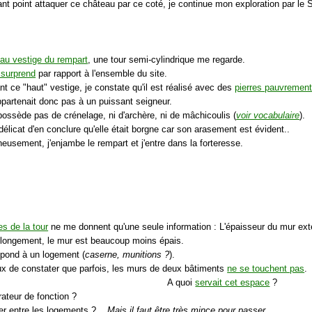
nt point attaquer ce château par ce coté, je continue mon exploration par le 
au vestige du rempart
, une tour semi-cylindrique me regarde.
 surprend
par rapport à l'ensemble du site.
t ce "haut" vestige, je constate qu'il est réalisé avec des
pierres pauvrement 
ppartenait donc pas à un puissant seigneur.
possède pas de crénelage, ni d'archère, ni de mâchicoulis (
voir vocabulaire
).
 délicat d'en conclure qu'elle était borgne car son arasement est évident..
eusement, j'enjambe le rempart et j'entre dans la forteresse.
les de la tour
ne me donnent qu'une seule information : L'épaisseur du mur extér
olongement, le mur est beaucoup moins épais.
spond à un logement (
caserne, munitions ?
).
ieux de constater que parfois, les murs de deux bâtiments
ne se touchent pas
.
A quoi
servait cet espace
?
rateur de fonction ?
ier entre les logements ?...
Mais il faut être très mince pour passer.