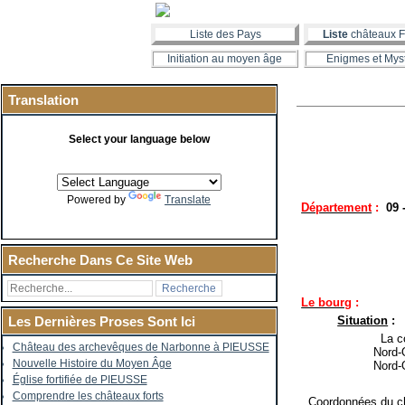
Liste des Pays
Liste
châteaux F
Initiation au moyen âge
Enigmes et Mys
Translation
Select your language below
Powered by
Translate
Département
:
09 
Recherche Dans Ce Site Web
Le bourg
:
Situation
:
Les Dernières Proses Sont Ici
La co
Château des archevêques de Narbonne à PIEUSSE
Nord-
Nouvelle Histoire du Moyen Âge
Nord-
Église fortifiée de PIEUSSE
Comprendre les châteaux forts
Coordonnées du ch