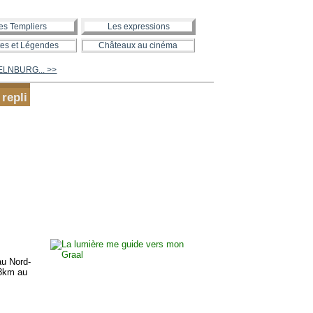
es Templiers
Les expressions
es et Légendes
Châteaux au cinéma
ELNBURG... >>
repli
u Nord-
 8km au