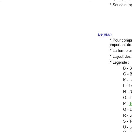
* Soudain, 
Le plan
* Pour compr
important de 
* La forme e
* L'ajout des
* Légende :
B - 
G - 
K - 
L - 
N - D
O - 
P -
T
Q - 
R - 
S - T
U - 