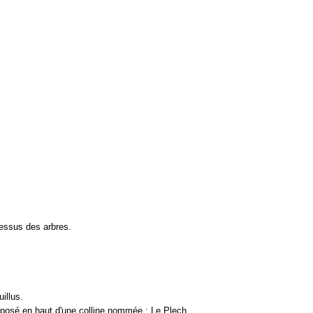
dessus des arbres.
illus.
 posé en haut d'une colline nommée : Le Plech.