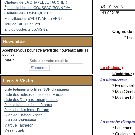
Château de LA CHAPELLE FAUCHER
43° 01' 55" N
Église fortifiée de COUSSAC-BONNEVAL
43.03218°
Château de COMMEQUIERS
Fort villageois d'ALIGNAN du VENT
Tour de RIEUX en VAL
Enclos ecclésial de AIGNE
Origine du
* Les
Newsletter
Abonnez-vous pour être averti des nouveaux articles
publiés.
Email
Le château
:
L'extérieur
:
La découverte
Liens À Visiter
* En arrivant
Liste bâtiments fortifiés NON classiques
* Mon Graal e
Liste des églises fortifiées en Europe
* Mon seul é
Liste des Donjons remarquables
Plans châteaux forts - France
Plans fortifications - Europe
Sites de Châteaux forts
Sites de Patrimoine
La marche d'appr
Marque Tâcheron
* Lentement
Mes widgets
* Quelques m