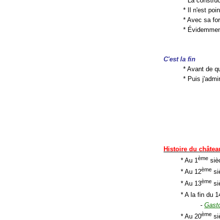
* La constru
* Il n'est poi
* Avec sa fo
* Évidemment
C'est la fin
* Avant de q
* Puis j'admi
Histoire du châtea
ème
* Au 1
sièc
ème
* Au 12
si
ème
* Au 13
si
* A la fin du 1
-
Gast
ème
* Au 20
si