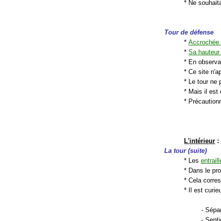
* Ne souhaita
Tour de défense
*
Accrochée 
*
Sa hauteur
* En observan
* Ce site n'a
* Le tour ne 
* Mais il est
* Précautionn
L'intérieur
:
La tour (suite)
* Les
entrail
* Dans le pr
* Cela corre
* Il est cur
- Sépa
- Sent