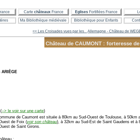
rance
Carte
châteaux
France
Eglises
Fortifiées France
L
tères
Ma Bibliothèque médiévale
Bibliothèque pour Enfants
Cont
<< Les Croisades vues par les...
Allemagne - Château de WEG
Château de CAUMONT : forteresse de 
- ARIÈGE
(
--> le voir sur une carte
)
mmune de Caumont est située à 80km au Sud-Ouest de Toulouse, à 50km a
Ouest de Foix (
voir son château
), à 32km au Sud-Est de Saint Gaudens et à
Ouest de Saint Girons.
âteau :