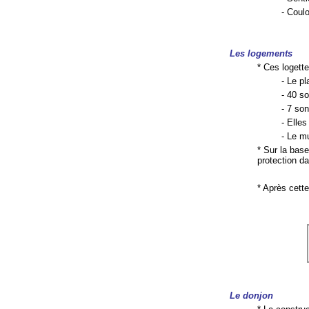
- Coul
Les logements
* Ces logett
- Le p
- 40 s
- 7 son
- Elles
- Le m
* Sur la base
protection da
* Après cette
Le donjon