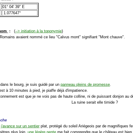
01° 04' 39" E
1.077647°
 nom
:
(
--> initiation à la toponymie
)
 Romains avaient nommé ce lieu "
Calvus mont
" signifiant "Mont chauve".
 dans le bourg, je suis guidé par un
panneau pleins de promesse
.
st à 10 minutes à pied, je piaffe déjà d'impatience.
tonnement est que je ne vois pas de haute colline, ni de puissant donjon au 
La ruine serait elle timide ?
oche
,
j'avance sur un sentier
plat, protégé du soleil Ariégeois par de magnifiques feu
ètres plus loin,
une légère pente
me fait comprendre que le château est bien