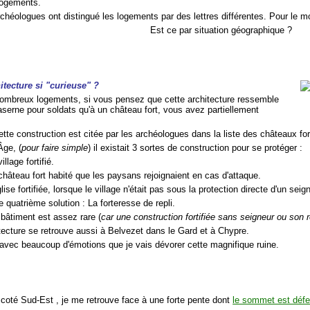
Logements.
chéologues ont distingué les logements par des lettres différentes. Pour le 
Est ce par situation géographique ?
tecture si "curieuse" ?
ombreux logements, si vous pensez que cette architecture ressemble
aserne pour soldats qu'à un château fort, vous avez partiellement
ette construction est citée par les archéologues dans la liste des châteaux for
ge, (
pour faire simple
) il existait 3 sortes de construction pour se protéger :
illage fortifié.
château fort habité que les paysans rejoignaient en cas d'attaque.
lise fortifiée, lorsque le village n'était pas sous la protection directe d'un seig
ne quatrième solution : La forteresse de repli.
 bâtiment est assez rare (
car une construction fortifiée sans seigneur ou son 
itecture se retrouve aussi à Belvezet dans le Gard et à Chypre.
 avec beaucoup d'émotions que je vais dévorer cette magnifique ruine.
t coté Sud-Est , je me retrouve face à une forte pente dont
le sommet est déf