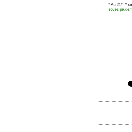
ème
* Au 21
si
soyez prudent