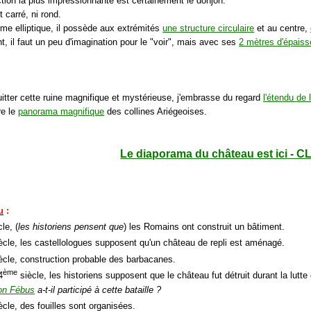
ction la plus impressionnante est certainement le donjon.
nt carré, ni rond.
rme elliptique, il possède aux extrémités
une structure circulaire
et au centre,
, il faut un peu d'imagination pour le "voir", mais avec ses
2 mètres d'épaiss
uitter cette ruine magnifique et mystérieuse, j'embrasse du regard
l'étendu de 
re le
panorama magnifique
des collines Ariégeoises.
Le diaporama du château est ici - C
u
:
le, (
les historiens pensent que
) les Romains ont construit un bâtiment.
ècle, les castellologues supposent qu'un château de repli est aménagé.
ècle, construction probable des barbacanes.
ème
4
siècle, les historiens supposent que le château fut détruit durant la lut
on Fébus
a-t-il participé à cette bataille ?
ècle, des fouilles sont organisées.