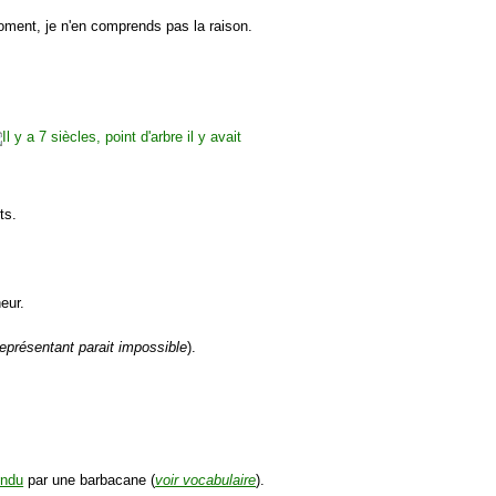
moment, je n'en comprends pas la raison.
ts.
neur.
représentant parait impossible
).
endu
par une barbacane (
voir vocabulaire
).