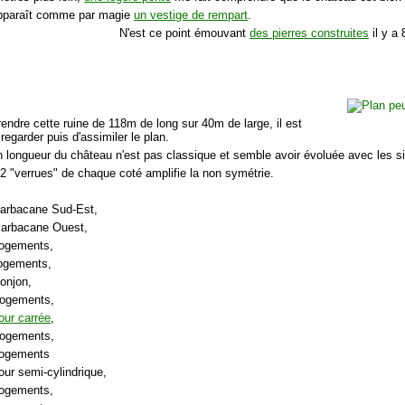
apparaît comme par magie
un vestige de rempart
.
N'est ce point émouvant
des pierres construites
il y a 
endre cette ruine de 118m de long sur 40m de large, il est
regarder puis d'assimiler le plan.
n longueur du château n'est pas classique et semble avoir évoluée avec les si
 2 "verrues" de chaque coté amplifie la non symétrie.
Barbacane Sud-Est,
Barbacane Ouest,
Logements,
Logements,
onjon,
Logements,
our carrée
,
Logements,
Logements
our semi-cylindrique,
Logements,