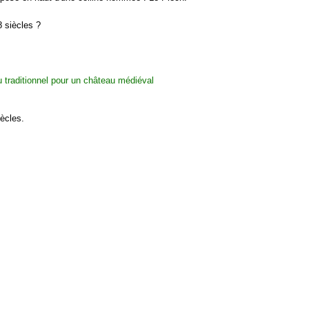
8 siècles ?
ècles.