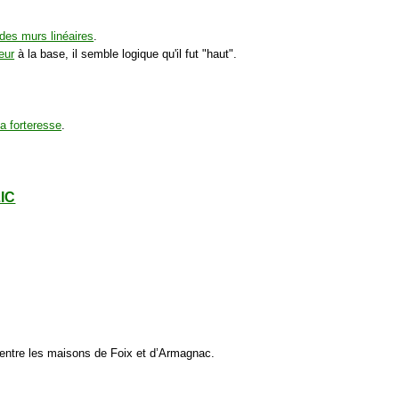
des murs linéaires
.
eur
à la base, il semble logique qu'il fut "haut".
la forteresse
.
LIC
te entre les maisons de Foix et d’Armagnac.