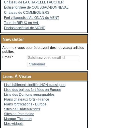
Château de LA CHAPELLE FAUCHER
Église fortifiée de COUSSAC-BONNEVAL
Château de COMMEQUIERS
Fort villageois d'ALIGNAN du VENT
Tour de RIEUX en VAL
Enclos ecclésial de AIGNE
Newsletter
Abonnez-vous pour être averti des nouveaux articles
publiés.
Email
Liens À Visiter
Liste bâtiments fortifiés NON classiques
Liste des églises fortifiées en Europe
Liste des Donjons remarquables
Plans châteaux forts - France
Plans fortifications - Europe
Sites de Châteaux forts
Sites de Patrimoine
Marque Tâcheron
Mes widgets