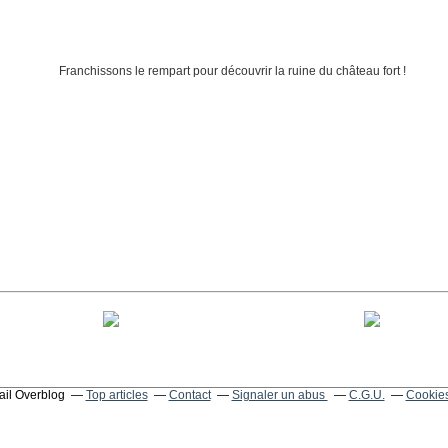
tail Overblog
Top articles
Contact
Signaler un abus
C.G.U.
Cookies