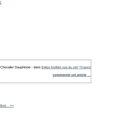
c
e Chevalier Dauphinois
-
dans
Eglise fortifiée vue du ciel * France
commenter cet article
…
tion... >>