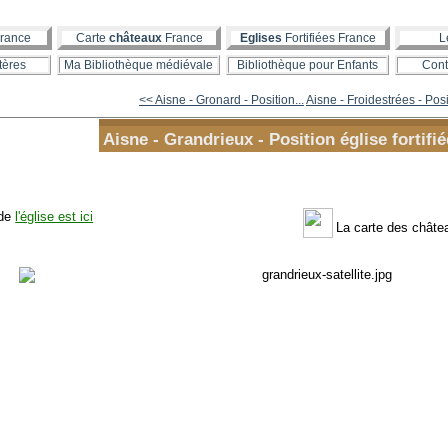
rance
Carte
châteaux
France
Eglises
Fortifiées France
L
tères
Ma Bibliothèque médiévale
Bibliothèque pour Enfants
Cont
<< Aisne - Gronard - Position...
Aisne - Froidestrées - Posi
Aisne - Grandrieux - Position église fortifié
 de
l'église est ici
La carte des chât