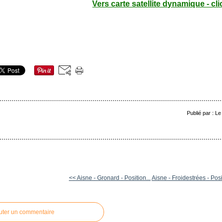
Vers carte satellite dynamique - cli
Publié par : L
<< Aisne - Gronard - Position...
Aisne - Froidestrées - Posi
uter un commentaire