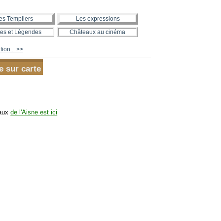
es Templiers
Les expressions
es et Légendes
Châteaux au cinéma
tion... >>
e sur carte
eaux
de l'Aisne est ici