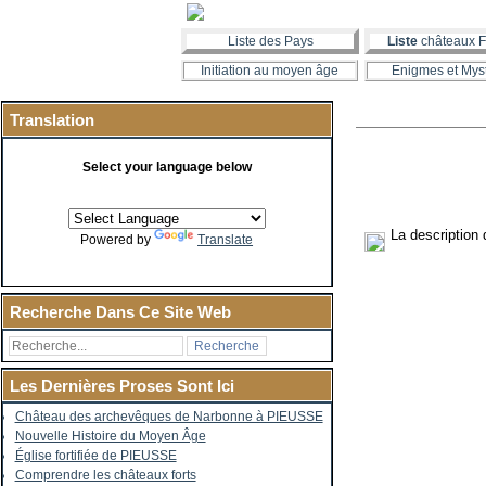
Liste des Pays
Liste
châteaux F
Initiation au moyen âge
Enigmes et Mys
Translation
Select your language below
La description
Powered by
Translate
Recherche Dans Ce Site Web
Les Dernières Proses Sont Ici
Château des archevêques de Narbonne à PIEUSSE
Nouvelle Histoire du Moyen Âge
Église fortifiée de PIEUSSE
Comprendre les châteaux forts