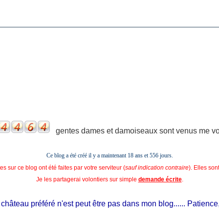
gentes dames et damoiseaux sont venus me voir
Ce blog a été créé il y a maintenant 18 ans et
556 jours.
s sur ce blog ont été faites par votre serviteur (
sauf indication contraire
). Elles so
Je les partagerai volontiers sur simple
demande écrite
.
âteau préféré n'est peut être pas dans mon blog...... Patience, il e