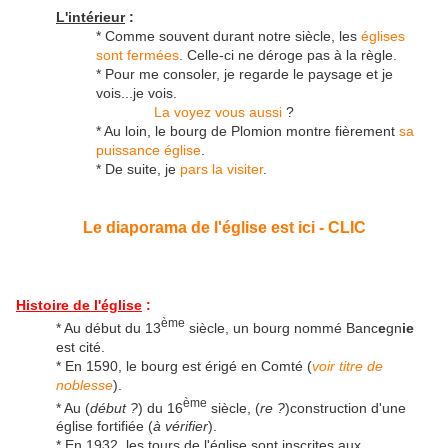
L'intérieur
:
* Comme souvent durant notre siècle, les
églises
sont fermées
. Celle-ci ne déroge pas à la règle.
* Pour me consoler, je regarde le paysage et je
vois...je vois.
La voyez vous aussi
?
* Au loin, le bourg de Plomion montre fièrement
sa
puissance église
.
* De suite, je
pars la visiter
.
Le diaporama de l'église est ici - CLIC
Histoire de l'église
:
ème
* Au début du 13
siècle, un bourg nommé Banc
e
gn
ie
est cité.
* En 1590, le bourg est érigé en Comté (
voir titre de
noblesse
).
ème
* Au (
début ?
) du 16
siècle, (
re ?
)construction d'une
église fortifiée (
à vérifier
).
* En 1932, les tours de l'église sont inscrites aux