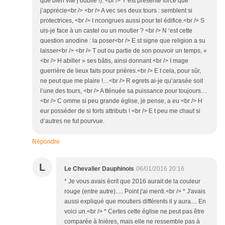
que bien vite j’oublie !). <br /> Y est présente force que
j’apprécie<br /> <br /> A vec ses deux tours : semblent si
protectrices, <br /> I ncongrues aussi pour tel édifice.<br /> S
uis-je face à un castel ou un moutier ? <br /> N ‘est cette
question anodine : la poser<br /> E st signe que religion a su
laisser<br /> <br /> T out ou partie de son pouvoir un temps, «
<br /> H abiller » ses bâtis, ainsi donnant <br /> I mage
guerrière de lieux faits pour prières.<br /> E t cela, pour sûr,
ne peut que me plaire !…<br /> R egrets ai-je qu’arasée soit
l’une des tours, <br /> A tténuée sa puissance pour toujours…
<br /> C omme si peu grande église, je pense, a eu <br /> H
eur posséder de si forts attributs ! <br /> E t peu me chaut si
d’autres ne fut pourvue.
Répondre
L
Le Chevalier Dauphinois
06/01/2016 20:16
* Je vous avais écrit que 2016 aurait de la couleur
rouge (entre autre)..... Point j'ai menti.<br /> * J'avais
aussi expliqué que moutiers différents il y aura.... En
voici un.<br /> * Certes cette église ne peut pas être
comparée à Inières, mais elle ne ressemble pas à