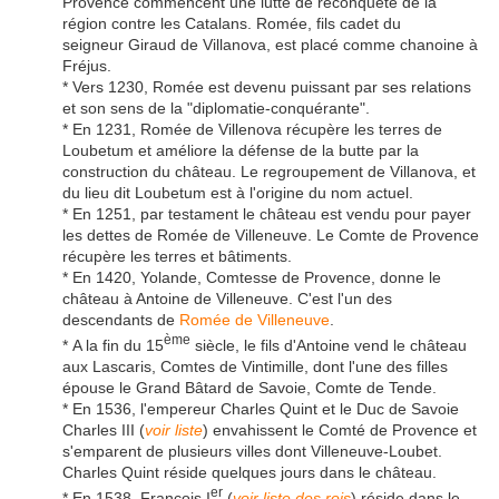
Provence commencent une lutte de reconquête de la
région contre les Catalans. Romée, fils cadet du
seigneur Giraud de Villanova, est placé comme chanoine à
Fréjus.
* Vers 1230, Romée est devenu puissant par ses relations
et son sens de la "diplomatie-conquérante".
* En 1231, Romée de Villenova récupère les terres de
Loubetum et améliore la défense de la butte par la
construction du château. Le regroupement de Villanova, et
du lieu dit Loubetum est à l'origine du nom actuel.
* En 1251, par testament le château est vendu pour payer
les dettes de Romée de Villeneuve. Le Comte de Provence
récupère les terres et bâtiments.
* En 1420, Yolande, Comtesse de Provence, donne le
château à Antoine de Villeneuve. C'est l'un des
descendants de
Romée de Villeneuve
.
ème
* A la fin du 15
siècle, le fils d'Antoine vend le château
aux Lascaris, Comtes de Vintimille, dont l'une des filles
épouse le Grand Bâtard de Savoie, Comte de Tende.
* En 1536, l'empereur Charles Quint et le Duc de Savoie
Charles III (
voir liste
) envahissent le Comté de Provence et
s'emparent de plusieurs villes dont Villeneuve-Loubet.
Charles Quint réside quelques jours dans le château.
er
* En 1538, François I
(
voir liste des rois
) réside dans le