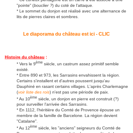
"pointe" (
bouclier ?
) du coté de l'attaque.
* Le sommet du donjon est réalisé avec une alternance de
lits de pierres claires et sombres.
Le diaporama du château est ici - CLIC
Histoire du château
:
ème
* Vers le 9
siècle, un castrum assez primitif semble
existé.
* Entre 890 et 973, les Sarrasins envahissent la région.
Certains s'installent et d'autres poussent jusqu'au
Dauphiné en rasant certains villages. L'après Charlemagne
(
voir liste des rois
) n'est pas une période de paix.
ème
* Au 10
siècle, un donjon en pierre est construit (?)
pour surveiller l'arrivée des Sarrasins.
* En 1112, l'héritière du Comté de Provence épouse un
membre de la famille de Barcelone. La région devient
"Catalane".
ème
* Au 12
siècle, les "anciens" seigneurs du Comté de