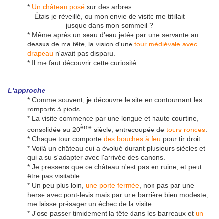
*
Un château posé
sur des arbres.
Étais je réveillé, ou mon envie de visite me titillait
jusque dans mon sommeil ?
* Même après un seau d'eau jetée par une servante au
dessus de ma tête, la vision d'une
tour médiévale avec
drapeau
n'avait pas disparu.
* Il me faut découvrir cette curiosité.
L'approche
* Comme souvent, je découvre le site en contournant les
remparts à pieds.
* La visite commence par une longue et haute courtine,
ème
consolidée au 20
siècle, entrecoupée de
tours rondes
.
* Chaque tour comporte
des bouches à feu
pour tir droit.
* Voilà un château qui a évolué durant plusieurs siècles et
qui a su s'adapter avec l'arrivée des canons.
* Je pressens que ce château n'est pas en ruine, et peut
être pas visitable.
* Un peu plus loin,
une porte fermée
, non pas par une
herse avec pont-levis mais par une barrière bien modeste,
me laisse présager un échec de la visite.
* J'ose passer timidement la tête dans les barreaux et
un