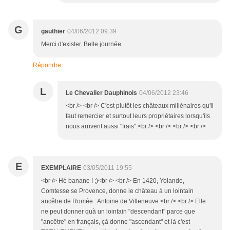
G
gauthier
04/06/2012 09:39
Merci d'exister. Belle journée.
Répondre
L
Le Chevalier Dauphinois
04/06/2012 23:46
<br /> <br /> C'est plutôt les châteaux millénaires qu'il
faut remercier et surtout leurs propriétaires lorsqu'ils
nous arrivent aussi "frais".<br /> <br /> <br /> <br />
E
EXEMPLAIRE
03/05/2011 19:55
<br /> Hé banane ! ;)<br /> <br /> En 1420, Yolande,
Comtesse se Provence, donne le château à un lointain
ancêtre de Romée : Antoine de Villeneuve.<br /> <br /> Elle
ne peut donner quà un lointain "descendant" parce que
"ancêtre" en français, çà donne "ascendant" et là c'est