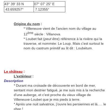
43° 39' 33 N
07° 07' 25" E
43.659257°
7.12355°
Origine du nom
:
* Villeneuve vient de l'ancien nom du village au
ème
12
siècle : Villanova.
* Loubet fait (
peut être
) référence à la rivière qui la
traverse, et nommée: Le Loup. Mais c'est surtout le
nom du castrum primitif au lit dit : Loubétum.
Le château
:
L'extérieur
:
Description
* Durant ma croisade de découverte en bord de mer,
sentant mon destrier fatigué, je me suis mis à la recherche
d'une auberge, et c'est proche du vieux village de
Villeneuve-Loubet que je mis pieds à terre.
* Après une nuit salvatrice, j'ouvre les persiennes et là..... le
choc !