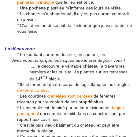
panneau m'indique
que le lieu est privé.
* Une pochette plastifiée m'informe des jours de visite.
* La chance m'a abandonné, il n'y en pas durant ce mardi
de janvier.
* C'est donc un descriptif de l'extérieur que je vais tenter de
vous faire.
La découverte
* En montant sur mon destrier, en sautant, en.....
Avez vous remarqué les risques que je prends pour vous !
......je découvre le véritable château, à travers les
palmiers et les buis taillés plantés sur les terrasses
ème
du 14
siècle.
* Il est formé de quatre corps de logis flanqués aux angles
de tours rondes
.
* Les courtines
crénelées sont percées
de fenêtres
récentes pour le confort de ses propriétaires.
* L'ensemble est dominé par un impressionnant
donjon
pentagonal
qui semble primitif dans sa construction, par
rapport aux courtines.
* C'est le plus vieux bâtiment du château et peut être
même de la région.
* Ce curieux pentagone est un carré a été associé à une