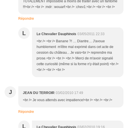
TOTALEMENT impossible à moins de traiter avec un fantôme
!!!<br /> <br /> :mdr: :wouarf:<br /> :chev1:<br /> <br /> <br />
Répondre
L
Le Chevalier Dauphinois
03/05/2011 22:33
<br /> <br /> Banane ?! .... Diantre.... J'avoue
humblement m'être mal exprimé dans cet acte de
cession du château... Je vais<br /> reprendre ma
prose.<br /> <br /> <br /> Merci de m'avoir signalé
cette curiosité (même si la forme n'y était point) <br />
<br /> <br /> <br />
J
JEAN DU TERROIR
03/02/2010 17:49
<br /> Je vous attends avec impatience!<br /> <br /> <br />
Répondre
L
Le Chevalier Dauphinois
03/02/2010 19:16