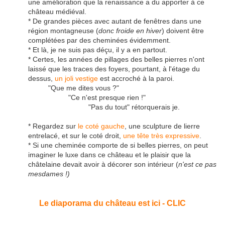
une amélioration que la renaissance a du apporter à ce
château médiéval.
* De grandes pièces avec autant de fenêtres dans une
région montagneuse (
donc froide en hiver
) doivent être
complétées par des cheminées évidemment.
* Et là, je ne suis pas déçu, il y a en partout.
* Certes, les années de pillages des belles pierres n'ont
laissé que les traces des foyers, pourtant, à l'étage du
dessus,
un joli vestige
est accroché à la paroi.
"Que me dites vous ?"
"Ce n'est presque rien !"
"Pas du tout" rétorquerais je.
* Regardez sur
le coté gauche
, une sculpture de lierre
entrelacé, et sur le coté droit,
une tête très expressive
.
* Si une cheminée comporte de si belles pierres, on peut
imaginer le luxe dans ce château et le plaisir que la
châtelaine devait avoir à décorer son intérieur (
n'est ce pas
mesdames !)
Le diaporama du château est ici - CLIC