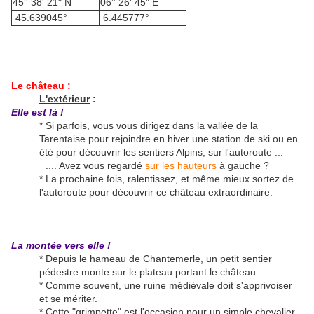
45° 38' 21" N
06° 26' 45" E
45.639045°
6.445777°
Le château
:
L'extérieur
:
Elle est là !
* Si parfois, vous vous dirigez dans la vallée de la
Tarentaise pour rejoindre en hiver une station de ski ou en
été pour découvrir les sentiers Alpins, sur l'autoroute ...
.... Avez vous regardé
sur les hauteurs
à gauche ?
* La prochaine fois, ralentissez, et même mieux sortez de
l'autoroute pour découvrir ce château extraordinaire.
La montée vers elle !
* Depuis le hameau de Chantemerle, un petit sentier
pédestre monte sur le plateau portant le château.
* Comme souvent, une ruine médiévale doit s'apprivoiser
et se mériter.
* Cette "grimpette" est l'occasion pour un simple chevalier