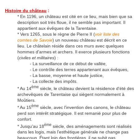
Histoire du château
:
* En 1196, un château est cité en ce lieu, mais bien que sa
description soit très floue, il ne semble pas important. Il
appartient aux évêques de la Tarentaise.
* Vers 1265, sous le règne de Pierre II (
voir liste des
comtes de Savoie
) un nouveau château est décrit en ce
lieu. Le châtelain réside dans ces murs avec quelques
hommes d'armes et archers. Il exerce plusieurs fonctions
(
civiles et militaires
) :
- La surveillance de ce début de vallée,
- Le contrôle des terres appartenant aux évêques,
- La basse, moyenne et haute justice,
- La collecte des impôts.
ème
* Au 14
siècle, le château devient la résidence d'été des
archevêques de Tarentaise qui siègent normalement à
Moûtiers.
ème
* Au 15
siècle, avec l'invention des canons, le château
perd son intérêt stratégique. Il est remanié pour plus de
confort.
ème
* Jusqu'au 18
siècle, des aménagements sont réalisés
dans les logis, mais l'esthétique générale ne change pas
beaucoup. Étant loin des frontières, il ne subit pas