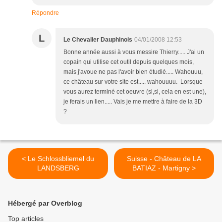
Répondre
L
Le Chevalier Dauphinois
04/01/2008 12:53
Bonne année aussi à vous messire Thierry..... J'ai un
copain qui utilise cet outil depuis quelques mois,
mais j'avoue ne pas l'avoir bien étudié..... Wahouuu,
ce château sur votre site est..... wahouuuu. Lorsque
vous aurez terminé cet oeuvre (si,si, cela en est une),
je ferais un lien..... Vais je me mettre à faire de la 3D
?
< Le Schlossbliemel du
Suisse - Château de LA
LANDSBERG
BATIAZ - Martigny >
Hébergé par Overblog
Top articles