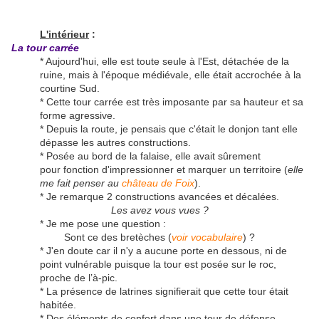
L'intérieur
:
La tour carrée
* Aujourd'hui, elle est toute seule à l'Est, détachée de la
ruine, mais à l'époque médiévale, elle était accrochée à la
courtine Sud.
* Cette tour carrée est très imposante par sa hauteur et sa
forme agressive.
* Depuis la route, je pensais que c'était le donjon tant elle
dépasse les autres constructions.
* Posée au bord de la falaise, elle avait sûrement
pour fonction d'impressionner et marquer un territoire (
elle
me fait penser au
château de Foix
).
* Je remarque 2 constructions avancées et décalées.
Les avez vous vues ?
* Je me pose une question :
Sont ce des bretèches (
voir vocabulaire
) ?
* J'en doute car il n'y a aucune porte en dessous, ni de
point vulnérable puisque la tour est posée sur le roc,
proche de l’à-pic.
* La présence de latrines signifierait que cette tour était
habitée.
* Des éléments de confort dans une tour de défense