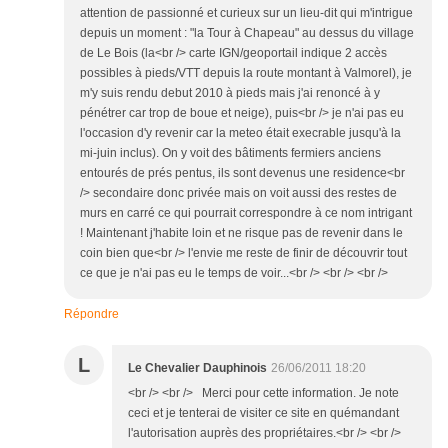
attention de passionné et curieux sur un lieu-dit qui m'intrigue
depuis un moment : "la Tour à Chapeau" au dessus du village
de Le Bois (la<br /> carte IGN/geoportail indique 2 accès
possibles à pieds/VTT depuis la route montant à Valmorel), je
m'y suis rendu debut 2010 à pieds mais j'ai renoncé à y
pénétrer car trop de boue et neige), puis<br /> je n'ai pas eu
l'occasion d'y revenir car la meteo était execrable jusqu'à la
mi-juin inclus). On y voit des bâtiments fermiers anciens
entourés de prés pentus, ils sont devenus une residence<br
/> secondaire donc privée mais on voit aussi des restes de
murs en carré ce qui pourrait correspondre à ce nom intrigant
! Maintenant j'habite loin et ne risque pas de revenir dans le
coin bien que<br /> l'envie me reste de finir de découvrir tout
ce que je n'ai pas eu le temps de voir...<br /> <br /> <br />
Répondre
L
Le Chevalier Dauphinois
26/06/2011 18:20
<br /> <br /> Merci pour cette information. Je note
ceci et je tenterai de visiter ce site en quémandant
l'autorisation auprès des propriétaires.<br /> <br />