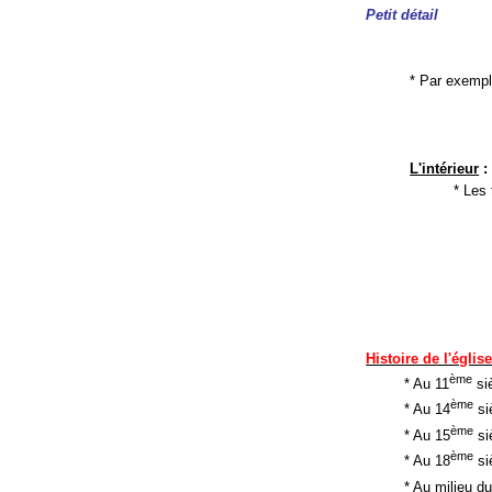
Petit détail
* Par exempl
L'intérieur
:
* Les 
Histoire de l'églis
ème
* Au 11
siè
ème
* Au 14
siè
ème
* Au 15
siè
ème
* Au 18
si
* Au milieu d