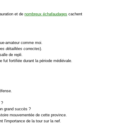
tauration et de
nombreux échafaudages
cachent
ogue-amateur comme moi.
ges détaillées correctes
).
alle de repli.
 fut fortifiée durant la période médiévale.
éfense.
 ?
 un grand succès ?
istoire mouvementée de cette province.
 l'importance de la tour sur la nef.