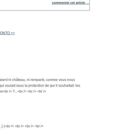
commenter cet article
…
ITONTO >>
xistaient ni château, ni remparts, comme vous nous
 voulait sous la protection de qui il souhaitait: les
br /> ?...<br /> <br /> <br />
 )<br /> <br /> <br /> <br />