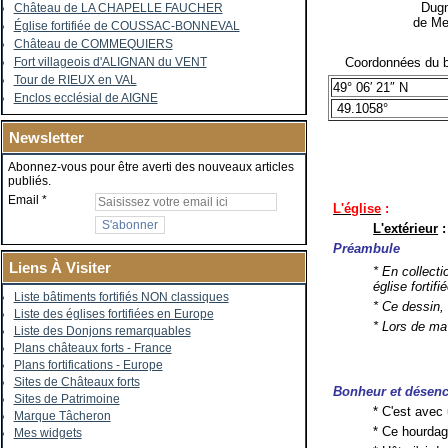
Dugny
Château de LA CHAPELLE FAUCHER
de Me
Église fortifiée de COUSSAC-BONNEVAL
Château de COMMEQUIERS
Coordonnées du b
Fort villageois d'ALIGNAN du VENT
Tour de RIEUX en VAL
49° 06′ 21″ N
Enclos ecclésial de AIGNE
49.1058°
Newsletter
Abonnez-vous pour être averti des nouveaux articles
publiés.
Email
L'église
:
L'extérieur
:
Préambule
Liens À Visiter
* En collect
église fortif
Liste bâtiments fortifiés NON classiques
* Ce dessin,
Liste des églises fortifiées en Europe
* Lors de m
Liste des Donjons remarquables
Plans châteaux forts - France
Plans fortifications - Europe
Sites de Châteaux forts
Bonheur et désen
Sites de Patrimoine
* C'est avec
Marque Tâcheron
* Ce hourdag
Mes widgets