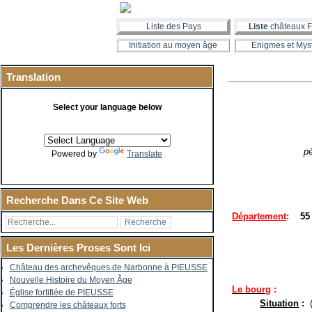
Liste des Pays
Liste
châteaux F
Initiation au moyen âge
Enigmes et Mys
Translation
Select your language below
pé
Powered by
Translate
Recherche Dans Ce Site Web
Département
:
55
Les Dernières Proses Sont Ici
Château des archevêques de Narbonne à PIEUSSE
Nouvelle Histoire du Moyen Âge
Le bourg
:
Église fortifiée de PIEUSSE
Situation
:
Comprendre les châteaux forts