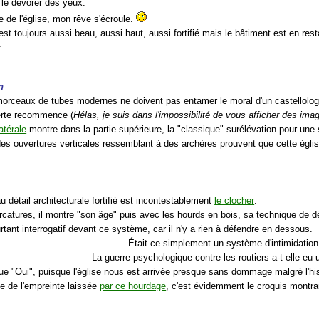
e le dévorer des yeux.
e de l'église, mon rêve s'écroule.
st toujours aussi beau, aussi haut, aussi fortifié mais le bâtiment est en res
.
n
orceaux de tubes modernes ne doivent pas entamer le moral d'un castellol
erte recommence (
Hélas, je suis dans l'impossibilité de vous afficher des ima
atérale
montre dans la partie supérieure, la "classique" surélévation pour une s
, des ouvertures verticales ressemblant à des archères prouvent que cette église
u détail architecturale fortifié est incontestablement
le clocher
.
rcatures, il montre "son âge" puis avec les hourds en bois, sa technique de d
rtant interrogatif devant ce système, car il n'y a rien à défendre en dessous.
Était ce simplement un système d'intimidation
La guerre psychologique contre les routiers a-t-elle eu
ue "Oui", puisque l'église nous est arrivée presque sans dommage malgré l'h
ve de l'empreinte laissée
par ce hourdage
, c'est évidemment le croquis montrant