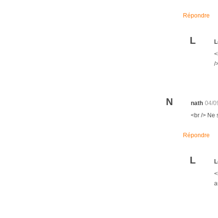
Répondre
L
L
<
/
N
nath
04/0
<br /> Ne 
Répondre
L
L
<
a