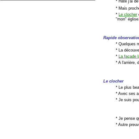
* Hâte j'ai d
* Mais proch
*
Le clocher
e
"mon" église
Rapide observatio
* Quelques m
* La découv
*
La façade l
* A l'arrière
Le clocher
* Le plus bea
* Avec ses a
* Je suis pou
* Je pense q
* Autre preu