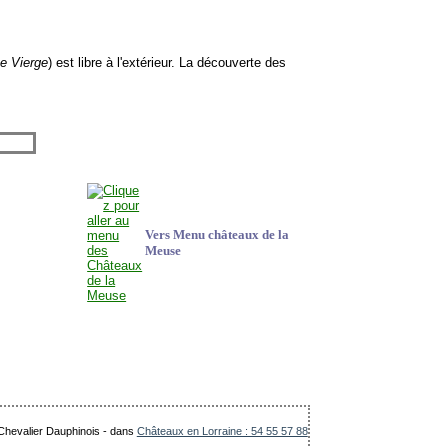
te Vierge
) est libre à l'extérieur. La découverte des
Vers Menu châteaux de la
Meuse
 Chevalier Dauphinois
-
dans
Châteaux en Lorraine : 54 55 57 88