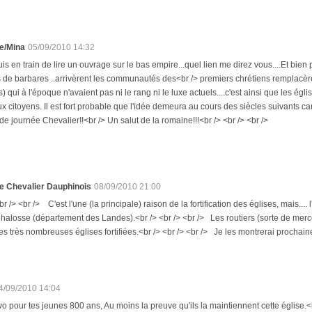
e/Mina
05/09/2010 14:32
suis en train de lire un ouvrage sur le bas empire...quel lien me direz vous....Et b
 de barbares ..arrivèrent les communautés des<br /> premiers chrétiens remplacère
) qui à l'époque n'avaient pas ni le rang ni le luxe actuels....c'est ainsi que les é
 citoyens. Il est fort probable que l'idée demeura au cours des siècles suivants car 
de journée Chevalier!!<br /> Un salut de la romaine!!!<br /> <br /> <br />
e Chevalier Dauphinois
08/09/2010 21:00
br /> <br /> C'est l'une (la principale) raison de la fortification des églises, mais...
halosse (département des Landes).<br /> <br /> <br /> Les routiers (sorte de merce
es très nombreuses églises fortifiées.<br /> <br /> <br /> Je les montrerai prochainem
4/09/2010 14:04
vo pour tes jeunes 800 ans, Au moins la preuve qu'ils la maintiennent cette église.