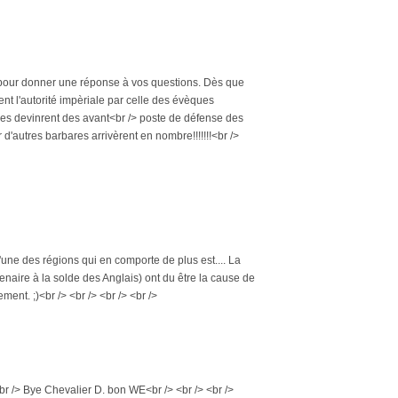
ien pour donner une réponse à vos questions. Dès que
nt l'autorité impèriale par celle des évèques
glises devinrent des avant<br /> poste de défense des
d'autres barbares arrivèrent en nombre!!!!!!!<br />
. l'une des régions qui en comporte de plus est.... La
naire à la solde des Anglais) ont du être la cause de
ent. ;)<br /> <br /> <br /> <br />
<br /> Bye Chevalier D. bon WE<br /> <br /> <br />