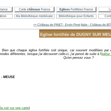
rance
Carte
châteaux
France
Eglises
Fortifiées France
L
tères
Ma Bibliothèque médiévale
Bibliothèque pour Enfants
Cont
<< Château de PINET - Eyzin Pinet
Italie - Château de B
Eglise fortifiée de DUGNY SUR ME
Bien que chaque église fortifiée soit unique, car souvent modifiées pa
riodes différentes, lorsque j'ai découvert celle-ci, j'ai pensé de suite à l'
église 
Qu'en pensez vous ?
- MEUSE
(
la voir sur une carte
)