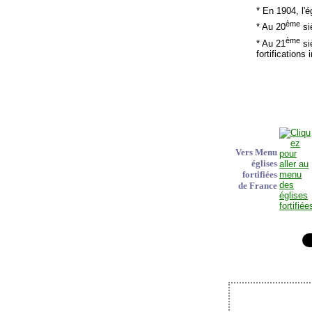
* En 1904, l'
ème
* Au 20
si
ème
* Au 21
siè
fortifications
Vers Menu
églises
fortifiées
de France