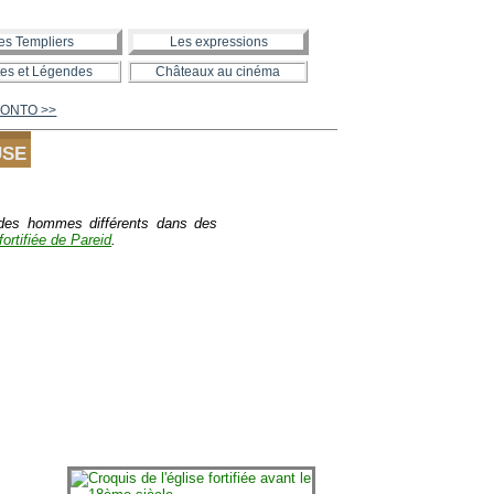
es Templiers
Les expressions
es et Légendes
Châteaux au cinéma
ITONTO >>
USE
r des hommes différents dans des
fortifiée de Pareid
.