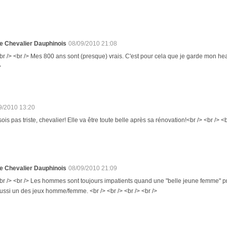
e Chevalier Dauphinois
08/09/2010 21:08
br /> <br /> Mes 800 ans sont (presque) vrais. C'est pour cela que je garde mon hea
>
9/2010 13:20
sois pas triste, chevalier! Elle va être toute belle après sa rénovation!<br /> <br /> <b
e Chevalier Dauphinois
08/09/2010 21:09
br /> <br /> Les hommes sont toujours impatients quand une "belle jeune femme" pre
ussi un des jeux homme/femme. <br /> <br /> <br /> <br />