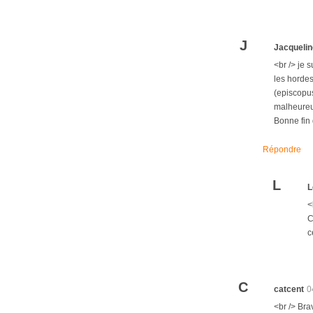
J
Jacquelin
<br /> je 
les hordes
(episcopus
malheureux
Bonne fin 
Répondre
L
L
<
C
c
C
catcent
0
<br /> Bra