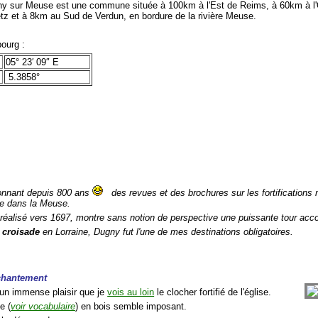
 sur Meuse est une commune située à 100km à l'Est de Reims, à 60km à l
tz et à 8km au Sud de Verdun, en bordure de la rivière Meuse.
ourg :
05° 23′ 09″ E
5.3858°
ionnant depuis 800 ans
des revues et des brochures sur les fortifications m
iée dans la Meuse.
 réalisé vers 1697, montre sans notion de perspective une puissante tour acco
a
croisade
en Lorraine, Dugny fut l'une de mes destinations obligatoires.
chantement
 un immense plaisir que je
vois au loin
le clocher fortifié de l'église.
e (
voir vocabulaire
) en bois semble imposant.