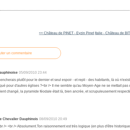
<< Château de PINET - Eyzin Pinet
Italie - Château de B
uter un commentaire
auphinoise
05/09/2010 23:44
pencherais plutôt pour le dernier et seul espoir - et repli - des habitants, là où n'e
iqué pour d'autres églises ?<br /> Il me semble qu'au Moyen-Age ne se mettait pas qui
ent changé, la pyramide féodale était là, bien ancrée, et scrupuleusement respectée<
e Chevalier Dauphinois
08/09/2010 20:49
br /> <br /> Absolument.Ton raisonnement est très logique (en plus d'être historique ;)