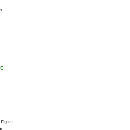
n
IC
l'église.
e.