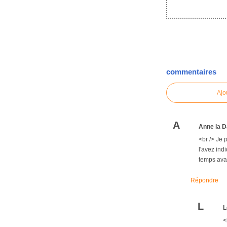
commentaires
Ajo
A
Anne la D
<br /> Je 
l'avez ind
temps avai
Répondre
L
L
<